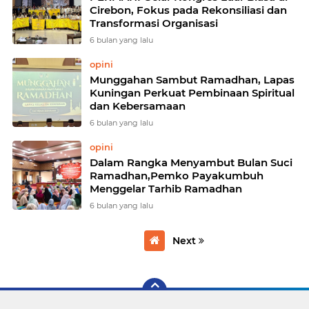
Cirebon, Fokus pada Rekonsiliasi dan
Transformasi Organisasi
6 bulan yang lalu
opini
Munggahan Sambut Ramadhan, Lapas
Kuningan Perkuat Pembinaan Spiritual
dan Kebersamaan
6 bulan yang lalu
opini
Dalam Rangka Menyambut Bulan Suci
Ramadhan,Pemko Payakumbuh
Menggelar Tarhib Ramadhan
6 bulan yang lalu
Next