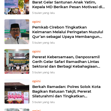
Barat Gelar Santunan Anak Yatim,
Kepala MD Berikan Pesan Motivasi di
Bulan Ramadan
5 bulan yang lalu
opini
Pemkab Cirebon Tingkatkan
Keimanan Melalui Peringatan Nuzulul
Qur’an sebagai Upaya Membangun
Generasi Berakhlak Mulia
5 bulan yang lalu
opini
Pererat Kebersamaan, Danposramil
Gerih Gelar Safari Ramadhan Lintas
Sektoral dan Berbagi Kebahagiaan
dengan Masyarakat
5 bulan yang lalu
opini
Berkah Ramadan: Polres Solok Kota
Bagikan Ratusan Takjil, Pererat
Silaturahmi dan Tingkatkan
Kamtibmas di Masyarakat
5 bulan yang lalu
opini