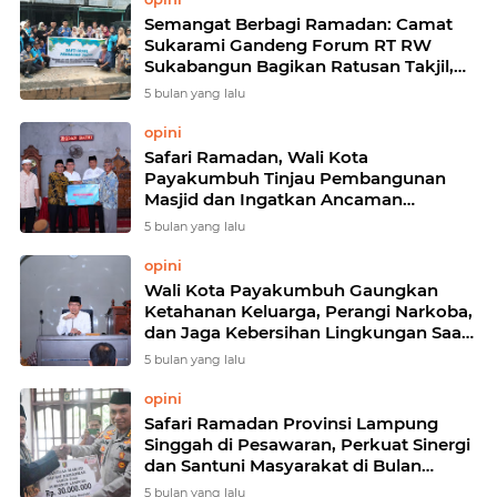
Semangat Berbagi Ramadan: Camat
Sukarami Gandeng Forum RT RW
Sukabangun Bagikan Ratusan Takjil,
Wujudkan Sinergi Pemerintah dan
5 bulan yang lalu
Masyarakat
opini
Safari Ramadan, Wali Kota
Payakumbuh Tinjau Pembangunan
Masjid dan Ingatkan Ancaman
Narkoba
5 bulan yang lalu
opini
Wali Kota Payakumbuh Gaungkan
Ketahanan Keluarga, Perangi Narkoba,
dan Jaga Kebersihan Lingkungan Saat
Safari Ramadan
5 bulan yang lalu
opini
Safari Ramadan Provinsi Lampung
Singgah di Pesawaran, Perkuat Sinergi
dan Santuni Masyarakat di Bulan
Penuh Berkah
5 bulan yang lalu