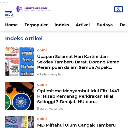
-
-->
Home
Terpopuler
Indeks
Artikel
Budaya
Dae
Home
Currently Browsing: opini
opini
Ucapan Selamat Hari Kartini dari
Sekdes Tamberu Barat, Dorong Peran
Perempuan dalam Semua Aspek
Pembangunan Desa
4 bulan yang lalu
opini
Optimisme Menyambut Idul Fitri 1447
H: Hisab Kemenag Perkirakan Hilal
Setinggi 3 Derajat, NU dan
Muhammadiyah Berpotensi Rayakan
5 bulan yang lalu
Bersama
opini
MD Miftahul Ulum Cangak Tamberu