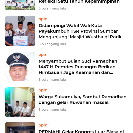
Refleksi Satu Tahun Kepemimpinan
6 bulan yang lalu
opini
Didampingi Wakil Wali Kota
Payakumbuh,TSR Provinsi Sumbar
Mengunjungi Masjid Wustha di Parik
Rantang
6 bulan yang lalu
opini
Menyambut Bulan Suci Ramadhan
1447 H Pemdes Pucangro Berikan
Himbauan Jaga Keamanan dan
Ketertiban
6 bulan yang lalu
opini
Warga Sukamulya, Sambut Ramadhan'
dengan gelar Ruwahan massal.
6 bulan yang lalu
opini
PERMAHI Gelar Kongres Luar Biasa di