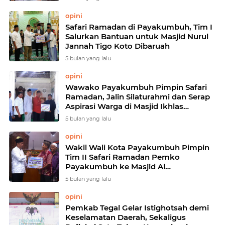
opini
Safari Ramadan di Payakumbuh, Tim I
Salurkan Bantuan untuk Masjid Nurul
Jannah Tigo Koto Dibaruah
5 bulan yang lalu
opini
Wawako Payakumbuh Pimpin Safari
Ramadan, Jalin Silaturahmi dan Serap
Aspirasi Warga di Masjid Ikhlas
Payolansek
5 bulan yang lalu
opini
Wakil Wali Kota Payakumbuh Pimpin
Tim II Safari Ramadan Pemko
Payakumbuh ke Masjid Al
Mukarramah
5 bulan yang lalu
opini
Pemkab Tegal Gelar Istighotsah demi
Keselamatan Daerah, Sekaligus