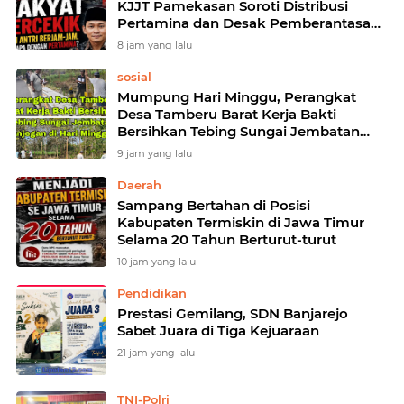
KJJT Pamekasan Soroti Distribusi
Pertamina dan Desak Pemberantasan
Mafia Migas
8 jam yang lalu
sosial
Mumpung Hari Minggu, Perangkat
Desa Tamberu Barat Kerja Bakti
Bersihkan Tebing Sungai Jembatan
Panjegan
9 jam yang lalu
Daerah
Sampang Bertahan di Posisi
Kabupaten Termiskin di Jawa Timur
Selama 20 Tahun Berturut-turut
10 jam yang lalu
Pendidikan
Prestasi Gemilang, SDN Banjarejo
Sabet Juara di Tiga Kejuaraan
21 jam yang lalu
TNI-Polri