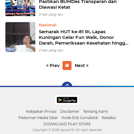
Pastikan BUMDes Transparan dan
Diawasi Ketat
2 hari yang lalu
Nasional
Semarak HUT ke-81 RI, Lapas
Kuningan Gelar Fun Walk, Donor
Darah, Pemeriksaan Kesehatan hingga
Bakti Sosial
2 hari yang lalu
Prev
Next
Kebijakan Privasi
Disclaimer
Tentang Kami
Pedoman Media Siber
Kode Etik Jurnalistik
Redaksi
DOWNLOAD PLAY STORE
Copyright ©
2026 liputan12. All right reserved