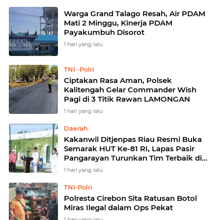
Warga Grand Talago Resah, Air PDAM
Mati 2 Minggu, Kinerja PDAM
Payakumbuh Disorot
1 hari yang lalu
TNI -Polri
Ciptakan Rasa Aman, Polsek
Kalitengah Gelar Commander Wish
Pagi di 3 Titik Rawan LAMONGAN
1 hari yang lalu
Daerah
Kakanwil Ditjenpas Riau Resmi Buka
Semarak HUT Ke-81 RI, Lapas Pasir
Pangarayan Turunkan Tim Terbaik di
Kakanwil Cup Mini Soccer
1 hari yang lalu
TNI-Polri
Polresta Cirebon Sita Ratusan Botol
Miras Ilegal dalam Ops Pekat
1 hari yang lalu