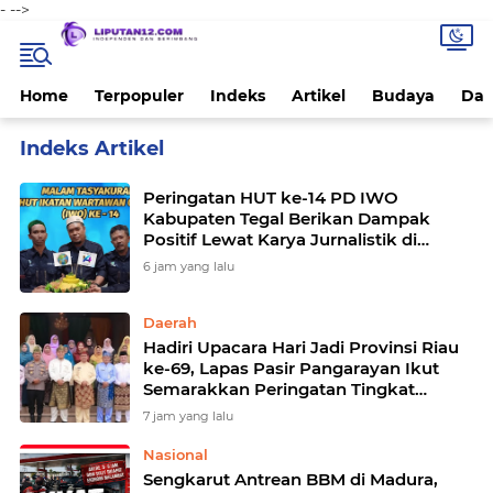
-
-->
Home
Terpopuler
Indeks
Artikel
Budaya
Dae
Home
Next to See All Posts
Peringatan HUT ke-14 PD IWO
Kabupaten Tegal Berikan Dampak
Positif Lewat Karya Jurnalistik di
Masyarakat
6 jam yang lalu
Daerah
Hadiri Upacara Hari Jadi Provinsi Riau
ke-69, Lapas Pasir Pangarayan Ikut
Semarakkan Peringatan Tingkat
Kabupaten Rokan Hulu
7 jam yang lalu
Nasional
Sengkarut Antrean BBM di Madura,