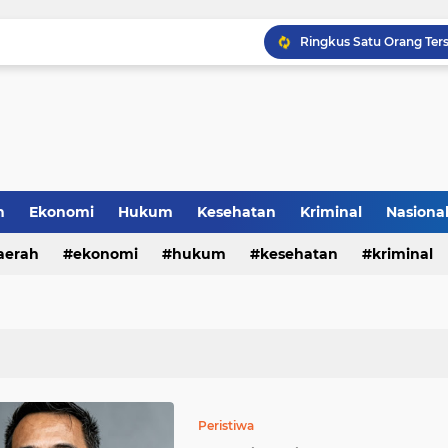
h
Ekonomi
Hukum
Kesehatan
Kriminal
Nasiona
al
aerah
ekonomi
hukum
kesehatan
kriminal
sosial
Peristiwa