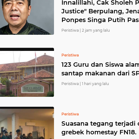
Innalillahi, Cak Sholeh 
Justice" Berpulang, J
Ponpes Singa Putih Pa
Peristiwa |
2 jam yang lalu
Peristiwa
123 Guru dan Siswa ala
santap makanan dari S
Peristiwa |
1 hari yang lalu
Peristiwa
Suasana tegang terjadi
grebek homestay FN18.