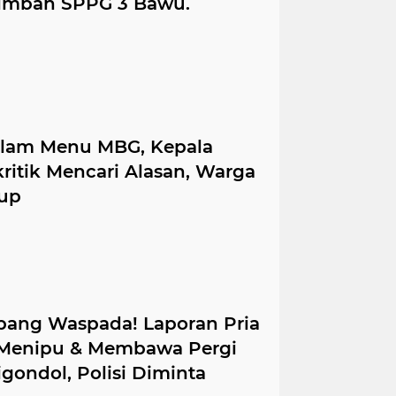
limbah SPPG 3 Bawu.
alam Menu MBG, Kepala
itik Mencari Alasan, Warga
tup
ang Waspada! Laporan Pria
 Menipu & Membawa Pergi
gondol, Polisi Diminta