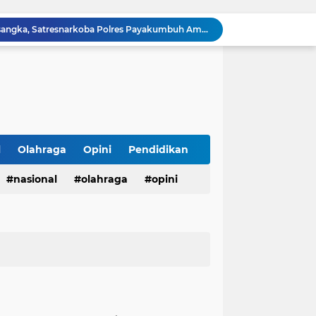
Ringkus Satu Orang Tersangka, Satresnarkoba Polres Payakumbuh Amankan Satu Paket Sabu
Walikota Zulmaeta Melantik Pengurus Baru KONI Kota Payakumbuh Masa Bakti 2026-2030
Walikota Payakumbuh Bersama BPIP Dan Anggota Komisi XIII DPR RI Arizal Aziz Gelar Sosialisasi Empat Pilar MPR RI.
Pemko Payakumbuh Luncurkan Inovasi "GEMPITA BERSAMA" Guna Mendorong Pemanfaatan Pekarangan Sebagai Sumber Pangan Keluarga
LSM TOPAN RI Resmi Adukan Temuan Proyek Drainase Tenggumung Wetan ke Ditkrimsus Polda Jatim dan Kejati Jatim
Semarak HUT ke-81 RI, Lapas Kuningan Gelar Fun Walk, Donor Darah, Pemeriksaan Kesehatan hingga Bakti Sosial
Innalillahi, Cak Sholeh Pengacara "No Viral No Justice" Berpulang, Jenazah Akan Dimakamkan di Ponpes Singa Putih Pasuruan
Operasional SPPG 5 Bandengan berhenti sementara usai menu MBG di duga sebabkan keracunan bagaimana dengan air limbah SPPG 3 Bawu yang di duga cemari sumur warga.
l
Olahraga
Opini
Pendidikan
Gerhana Matahari Total 12 Agustus 2026: Fenomena Langka, Apakah Bisa Dilihat dari Indonesia?
nasional
olahraga
opini
Meriahkan Final Piala Presiden 2026, Polresta Cirebon Gelar Nobar Persib vs Persebaya dan Bagi-Bagi Motor Listrik