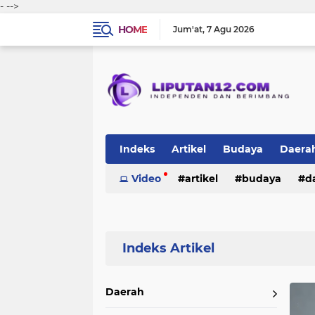
-
-->
HOME
Jum'at
7 Agu 2026
Indeks
Artikel
Budaya
Daera
Peristiwa
Video
Politik
artikel
TNI-Polri
budaya
sosi
d
peristiwa
politik
tni-polri
Home
Currently Browsing: Peristiwa
Daerah