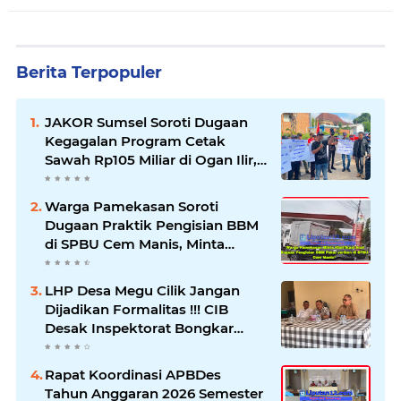
Berita Terpopuler
JAKOR Sumsel Soroti Dugaan
Kegagalan Program Cetak
Sawah Rp105 Miliar di Ogan Ilir,
Desak Kadis Pertanian Mundur
Warga Pamekasan Soroti
Dugaan Praktik Pengisian BBM
di SPBU Cem Manis, Minta
Klarifikasi dan Pengawasan
LHP Desa Megu Cilik Jangan
Dijadikan Formalitas !!! CIB
Desak Inspektorat Bongkar
Seluruh Fakta dan Hentikan
Dugaan Permainan Oknum
Rapat Koordinasi APBDes
Tahun Anggaran 2026 Semester