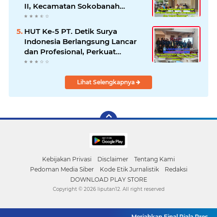
II, Kecamatan Sokobanah
Libatkan 12 Desa
HUT Ke-5 PT. Detik Surya
Indonesia Berlangsung Lancar
dan Profesional, Perkuat
Kompetensi Wartawan
Lihat Selengkapnya
Kebijakan Privasi
Disclaimer
Tentang Kami
Pedoman Media Siber
Kode Etik Jurnalistik
Redaksi
DOWNLOAD PLAY STORE
Copyright ©
2026 liputan12. All right reserved
Meriahkan Final Piala Presiden 