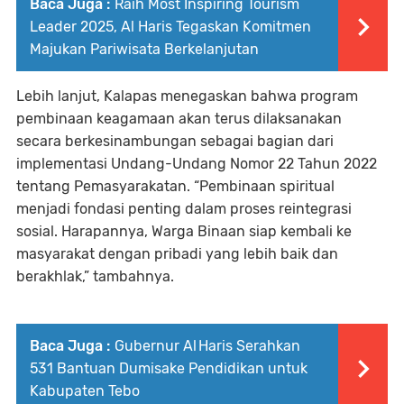
Baca Juga :
Raih Most Inspiring Tourism
Leader 2025, Al Haris Tegaskan Komitmen
Majukan Pariwisata Berkelanjutan
Lebih lanjut, Kalapas menegaskan bahwa program
pembinaan keagamaan akan terus dilaksanakan
secara berkesinambungan sebagai bagian dari
implementasi Undang-Undang Nomor 22 Tahun 2022
tentang Pemasyarakatan. “Pembinaan spiritual
menjadi fondasi penting dalam proses reintegrasi
sosial. Harapannya, Warga Binaan siap kembali ke
masyarakat dengan pribadi yang lebih baik dan
berakhlak,” tambahnya.
Baca Juga :
Gubernur Al Haris Serahkan
531 Bantuan Dumisake Pendidikan untuk
Kabupaten Tebo