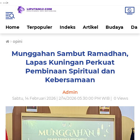
-
-->
Home
Terpopuler
Indeks
Artikel
Budaya
Dae
›
opini
Munggahan Sambut Ramadhan,
Lapas Kuningan Perkuat
Pembinaan Spiritual dan
Kebersamaan
Admin
Sabtu, 14 Februari 2026 | 2/14/2026 05:30:00 PM WIB |
0
Views