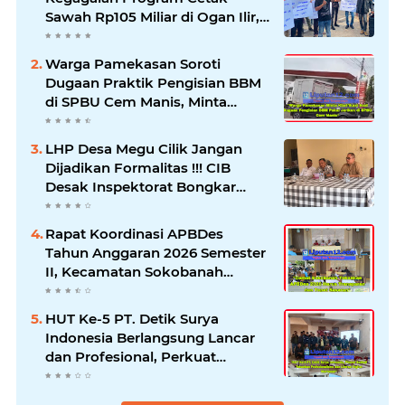
Sawah Rp105 Miliar di Ogan Ilir,
Desak Kadis Pertanian Mundur
Warga Pamekasan Soroti
Dugaan Praktik Pengisian BBM
di SPBU Cem Manis, Minta
Klarifikasi dan Pengawasan
LHP Desa Megu Cilik Jangan
Dijadikan Formalitas !!! CIB
Desak Inspektorat Bongkar
Seluruh Fakta dan Hentikan
Dugaan Permainan Oknum
Rapat Koordinasi APBDes
Tahun Anggaran 2026 Semester
II, Kecamatan Sokobanah
Libatkan 12 Desa
HUT Ke-5 PT. Detik Surya
Indonesia Berlangsung Lancar
dan Profesional, Perkuat
Kompetensi Wartawan