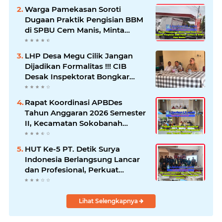
Warga Pamekasan Soroti
Dugaan Praktik Pengisian BBM
di SPBU Cem Manis, Minta
Klarifikasi dan Pengawasan
LHP Desa Megu Cilik Jangan
Dijadikan Formalitas !!! CIB
Desak Inspektorat Bongkar
Seluruh Fakta dan Hentikan
Dugaan Permainan Oknum
Rapat Koordinasi APBDes
Tahun Anggaran 2026 Semester
II, Kecamatan Sokobanah
Libatkan 12 Desa
HUT Ke-5 PT. Detik Surya
Indonesia Berlangsung Lancar
dan Profesional, Perkuat
Kompetensi Wartawan
Lihat Selengkapnya