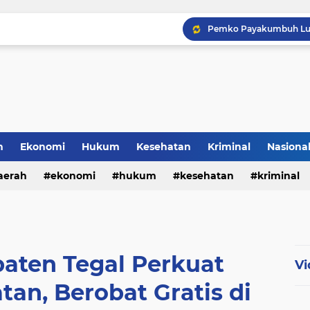
h
Ekonomi
Hukum
Kesehatan
Kriminal
Nasiona
al
aerah
ekonomi
hukum
kesehatan
kriminal
sosial
aten Tegal Perkuat
Vi
an, Berobat Gratis di