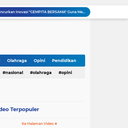
Pemko Payakumbuh Luncurkan Inovasi "GEMPITA BERSAMA" Guna Mendorong Pemanfaatan Pekarangan Sebagai Sumber Pangan Keluarga
LSM TOPAN RI Resmi Adukan Temuan Proyek Drainase Tenggumung Wetan ke Ditkrimsus Polda Jatim dan Kejati Jatim
Revitalisasi SD Negeri Banjarejo: Bangun Lima Ruang Kelas dan Ruang Administrasi, Hadirkan Harapan Baru bagi Siswa
Kasubag TU Lapas Pasir Pangarayan Wakili Kalapas Hadiri Bulan Bakti Pramuka 2026 Tingkat Kabupaten Rokan Hulu
LHP Desa Megu Cilik Jangan Dijadikan Formalitas !!! CIB Desak Inspektorat Bongkar Seluruh Fakta dan Hentikan Dugaan Permainan Oknum
Ari Andreansyah Asal Sampang Lolos ke Top 37 Group 5 D'Academy 8, Raih 3 Standing Ovation
Meriahkan Final Piala Presiden 2026, Polresta Cirebon Gelar Nobar Persib vs Persebaya dan Bagi-Bagi Motor Listrik
Ringkus Satu Orang Tersangka, Satresnarkoba Polres Payakumbuh Amankan Satu Paket Sabu
l
Olahraga
Opini
Pendidikan
Walikota Zulmaeta Melantik Pengurus Baru KONI Kota Payakumbuh Masa Bakti 2026-2030
nasional
olahraga
opini
Walikota Payakumbuh Bersama BPIP Dan Anggota Komisi XIII DPR RI Arizal Aziz Gelar Sosialisasi Empat Pilar MPR RI.
deo Terpopuler
Ke Halaman Video