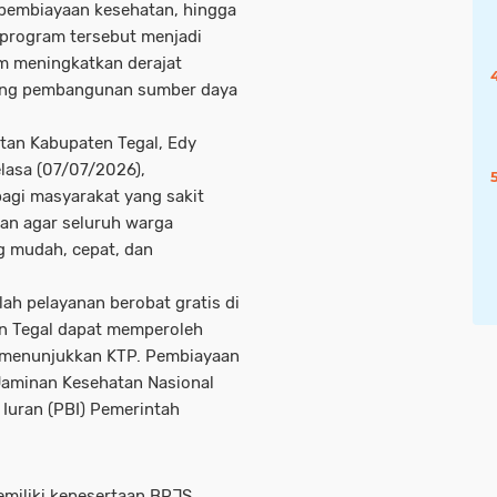
pembiayaan kesehatan, hingga
 program tersebut menjadi
am meningkatkan derajat
ung pembangunan sumber daya
atan Kabupaten Tegal, Edy
elasa (07/07/2026),
agi masyarakat yang sakit
tan agar seluruh warga
g mudah, cepat, dan
lah pelayanan berobat gratis di
n Tegal dapat memperoleh
 menunjukkan KTP. Pembiayaan
Jaminan Kesehatan Nasional
Iuran (PBI) Pemerintah
emiliki kepesertaan BPJS