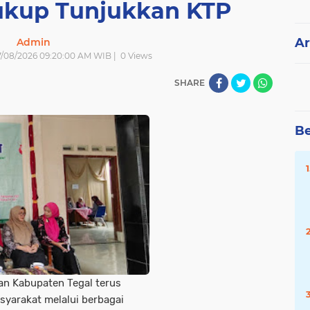
kup Tunjukkan KTP
Ar
Admin
 7/08/2026 09:20:00 AM WIB |
0
Views
SHARE
Be
an Kabupaten Tegal terus
yarakat melalui berbagai