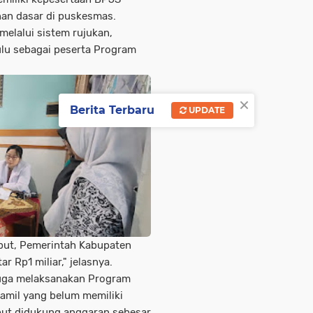
an dasar di puskesmas.
elalui sistem rujukan,
ulu sebagai peserta Program
×
Berita Terbaru
UPDATE
but, Pemerintah Kabupaten
r Rp1 miliar," jelasnya.
 juga melaksanakan Program
hamil yang belum memiliki
but didukung anggaran sebesar