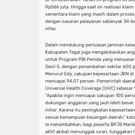
Rp566 juta. Hingga saat ini realisasi klai
sementara klaim yang masih dalam proses
dengan sasaran pelayanan sebanyak 34 ibu 
nifas.
Dalam mendukung perluasan jaminan kese
Kabupaten Tegal juga mengalokasikan ang
untuk Program PBI Pemda yang menyasar m
Desil 5, dengan penambahan sekitar 600 p
Menurut Edy, cakupan kepesertaan JKN di K
mencapai 94,07 persen. Pemerintah daer
Universal Health Coverage (UHC) sebesar
"Apabila ingin mencapai cakupan 100 pe
dukungan anggaran yang jauh lebih besar,
miliar. Karena itu peningkatan kepesertaa
sesuai kemampuan keuangan daerah," kat
Ia menambahkan, bagi peserta BPJS Mandi
aktif akibat menunggak iuran, tunggakan h