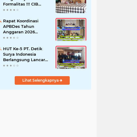
Formalitas !!! CIB
Desak Inspektorat
Bongkar Seluruh Fakta
dan Hentikan Dugaan
Rapat Koordinasi
Permainan Oknum
APBDes Tahun
Anggaran 2026
Semester II,
Kecamatan
Sokobanah Libatkan 12
HUT Ke-5 PT. Detik
Desa
Surya Indonesia
Berlangsung Lancar
dan Profesional,
Perkuat Kompetensi
Wartawan
Lihat Selengkapnya