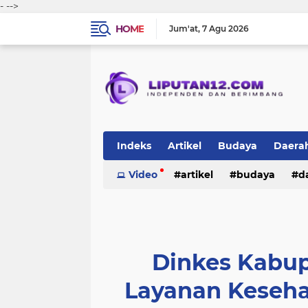
-
-->
HOME
Jum'at
7 Agu 2026
Indeks
Artikel
Budaya
Daera
Peristiwa
Video
Politik
artikel
TNI-Polri
budaya
sosi
d
peristiwa
politik
tni-polri
Dinkes Kabup
Layanan Kesehat