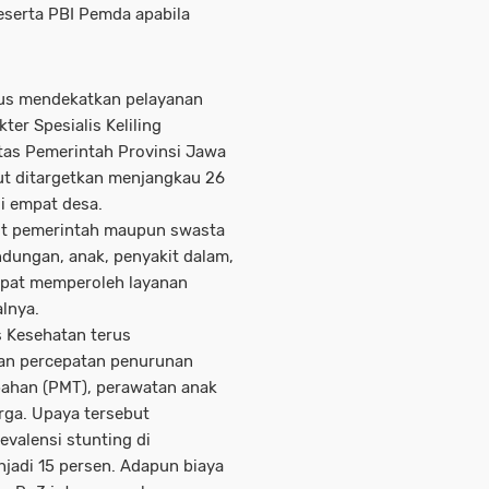
eserta PBI Pemda apabila
rus mendekatkan pelayanan
ter Spesialis Keliling
itas Pemerintah Provinsi Jawa
t ditargetkan menjangkau 26
di empat desa.
kit pemerintah maupun swasta
dungan, anak, penyakit dalam,
apat memperoleh layanan
alnya.
s Kesehatan terus
dan percepatan penurunan
bahan (PMT), perawatan anak
arga. Upaya tersebut
valensi stunting di
njadi 15 persen. Adapun biaya