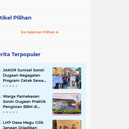
tikel Pilihan
Ke Halaman Pilihan
rita Terpopuler
JAKOR Sumsel Soroti
Dugaan Kegagalan
Program Cetak Sawah
Rp105 Miliar di Ogan
Ilir, Desak Kadis
Pertanian Mundur
Warga Pamekasan
Soroti Dugaan Praktik
Pengisian BBM di
SPBU Cem Manis,
Minta Klarifikasi dan
Pengawasan
LHP Desa Megu Cilik
Jangan Dijadikan