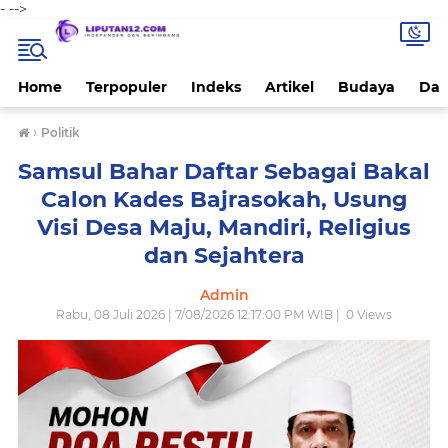
-
-->
Home
Terpopuler
Indeks
Artikel
Budaya
Dae
›
Politik
Samsul Bahar Daftar Sebagai Bakal
Calon Kades Bajrasokah, Usung
Visi Desa Maju, Mandiri, Religius
dan Sejahtera
Admin
Rabu, 08 Juli 2026 | 7/08/2026 12:17:00 PM WIB |
0
Views