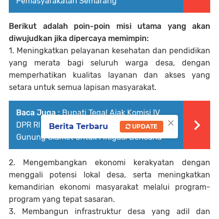
Pemasyarakatan Semarang
Berikut adalah poin-poin misi utama yang akan
diwujudkan jika dipercaya memimpin:
1. Meningkatkan pelayanan kesehatan dan pendidikan
yang merata bagi seluruh warga desa, dengan
memperhatikan kualitas layanan dan akses yang
setara untuk semua lapisan masyarakat.
Baca Juga :
Bupati Tegal Ajak Komisi IV
×
DPR RI Integrasikan Pengelolaan Lereng
Berita Terbaru
UPDATE
Gunung Slamet untuk Mitigasi Bencana
2. Mengembangkan ekonomi kerakyatan dengan
menggali potensi lokal desa, serta meningkatkan
kemandirian ekonomi masyarakat melalui program-
program yang tepat sasaran.
3. Membangun infrastruktur desa yang adil dan