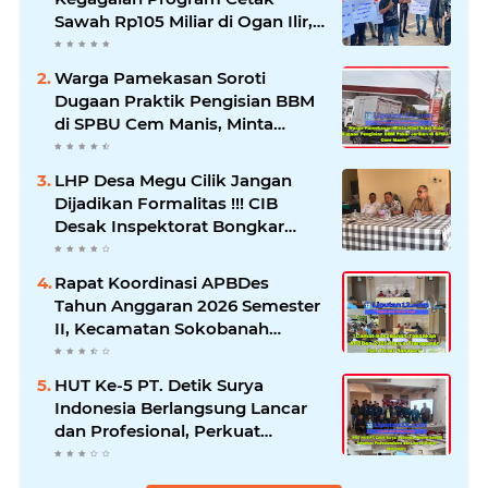
Sawah Rp105 Miliar di Ogan Ilir,
Desak Kadis Pertanian Mundur
Warga Pamekasan Soroti
Dugaan Praktik Pengisian BBM
di SPBU Cem Manis, Minta
Klarifikasi dan Pengawasan
LHP Desa Megu Cilik Jangan
Dijadikan Formalitas !!! CIB
Desak Inspektorat Bongkar
Seluruh Fakta dan Hentikan
Dugaan Permainan Oknum
Rapat Koordinasi APBDes
Tahun Anggaran 2026 Semester
II, Kecamatan Sokobanah
Libatkan 12 Desa
HUT Ke-5 PT. Detik Surya
Indonesia Berlangsung Lancar
dan Profesional, Perkuat
Kompetensi Wartawan