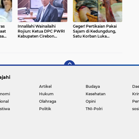
ras
Innalilahi Wainailaihi
Geger! Pertikaian Pakai
aat
Rojiun: Ketua DPC PWRI
Sajam di Kedungdung,
sa
Kabupaten Cirebon
Satu Korban Luka
Bapak Juanda Berpulang
Sabetan Dibawa ke RSUD
ajahi
Artikel
Budaya
Da
nomi
Hukum
Kesehatan
Kri
ional
Olahraga
Opini
Pen
istiwa
Politik
TNI-Polri
sos