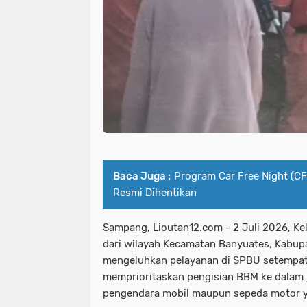
Baca Juga :
Program Car Free Night (CF
Resmi Dihentikan
Sampang, Lioutan12.com - 2 Juli 2026, Ke
dari wilayah Kecamatan Banyuates, Kabu
mengeluhkan pelayanan di SPBU setempat y
memprioritaskan pengisian BBM ke dalam 
pengendara mobil maupun sepeda motor y