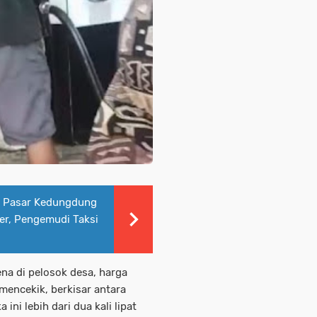
ju Pasar Kedungdung
er, Pengemudi Taksi
na di pelosok desa, harga
 mencekik, berkisar antara
ni lebih dari dua kali lipat