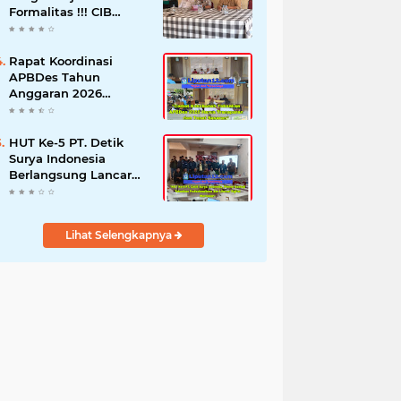
Formalitas !!! CIB
Desak Inspektorat
Bongkar Seluruh Fakta
dan Hentikan Dugaan
Rapat Koordinasi
Permainan Oknum
APBDes Tahun
Anggaran 2026
Semester II,
Kecamatan
Sokobanah Libatkan 12
HUT Ke-5 PT. Detik
Desa
Surya Indonesia
Berlangsung Lancar
dan Profesional,
Perkuat Kompetensi
Wartawan
Lihat Selengkapnya