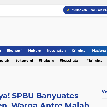
h
Ekonomi
Hukum
Kesehatan
Kriminal
Nasiona
al
aerah
ekonomi
hukum
kesehatan
kriminal
sosial
Vi
a! SPBU Banyuates
en, Warga Antre Malah