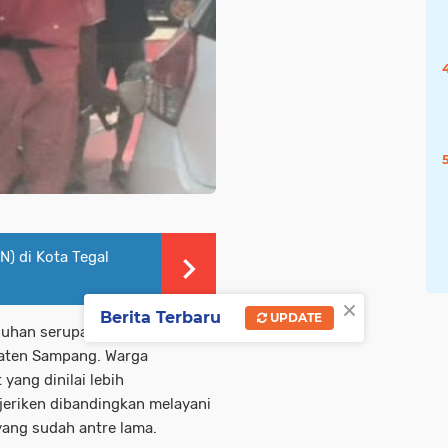
N) di Kota Tegal
×
Berita Terbaru
UPDATE
luhan serupa kembali datang
paten Sampang. Warga
ang dinilai lebih
jeriken dibandingkan melayani
ang sudah antre lama.