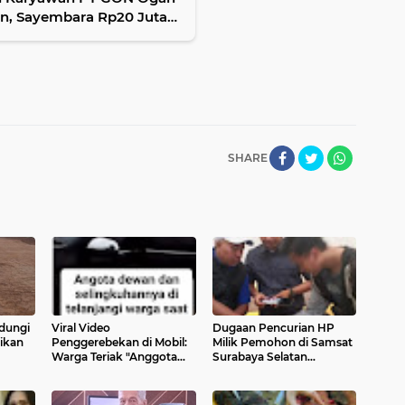
pan, Sayembara Rp20 Juta
SHARE
dungi
Viral Video
Dugaan Pencurian HP
sikan
Penggerebekan di Mobil:
Milik Pemohon di Samsat
Warga Teriak "Anggota
Surabaya Selatan
Dewan", Identitas Belum
Berakhir Damai Setelah
Terkonfirmasi Resmi
Mediasi