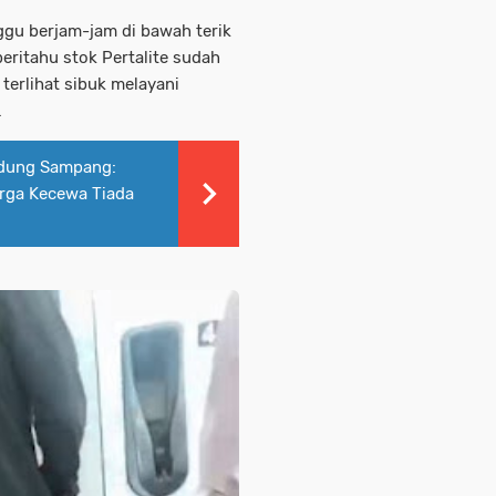
gu berjam-jam di bawah terik
beritahu stok Pertalite sudah
terlihat sibuk melayani
.
ngdung Sampang:
rga Kecewa Tiada