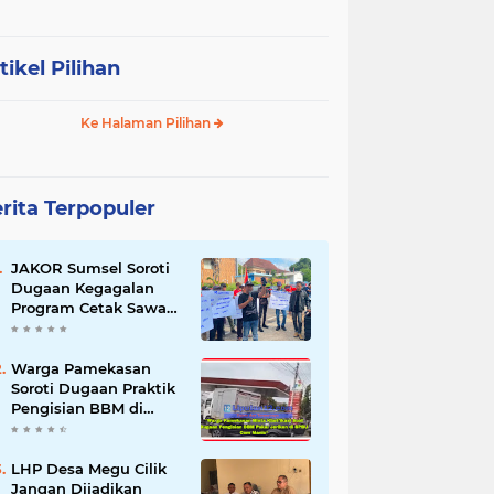
tikel Pilihan
Ke Halaman Pilihan
rita Terpopuler
JAKOR Sumsel Soroti
Dugaan Kegagalan
Program Cetak Sawah
Rp105 Miliar di Ogan
Ilir, Desak Kadis
Pertanian Mundur
Warga Pamekasan
Soroti Dugaan Praktik
Pengisian BBM di
SPBU Cem Manis,
Minta Klarifikasi dan
Pengawasan
LHP Desa Megu Cilik
Jangan Dijadikan