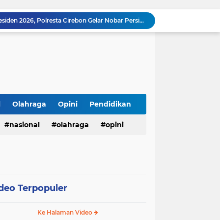
Meriahkan Final Piala Presiden 2026, Polresta Cirebon Gelar Nobar Persib vs Persebaya dan Bagi-Bagi Motor Listrik
Ringkus Satu Orang Tersangka, Satresnarkoba Polres Payakumbuh Amankan Satu Paket Sabu
Walikota Zulmaeta Melantik Pengurus Baru KONI Kota Payakumbuh Masa Bakti 2026-2030
Walikota Payakumbuh Bersama BPIP Dan Anggota Komisi XIII DPR RI Arizal Aziz Gelar Sosialisasi Empat Pilar MPR RI.
Pemko Payakumbuh Luncurkan Inovasi "GEMPITA BERSAMA" Guna Mendorong Pemanfaatan Pekarangan Sebagai Sumber Pangan Keluarga
LSM TOPAN RI Resmi Adukan Temuan Proyek Drainase Tenggumung Wetan ke Ditkrimsus Polda Jatim dan Kejati Jatim
Revitalisasi SD Negeri Banjarejo: Bangun Lima Ruang Kelas dan Ruang Administrasi, Hadirkan Harapan Baru bagi Siswa
Kasubag TU Lapas Pasir Pangarayan Wakili Kalapas Hadiri Bulan Bakti Pramuka 2026 Tingkat Kabupaten Rokan Hulu
l
Olahraga
Opini
Pendidikan
Operasional SPPG 5 Bandengan berhenti sementara usai menu MBG di duga sebabkan keracunan bagaimana dengan air limbah SPPG 3 Bawu yang di duga cemari sumur warga.
nasional
olahraga
opini
Gerhana Matahari Total 12 Agustus 2026: Fenomena Langka, Apakah Bisa Dilihat dari Indonesia?
deo Terpopuler
Ke Halaman Video