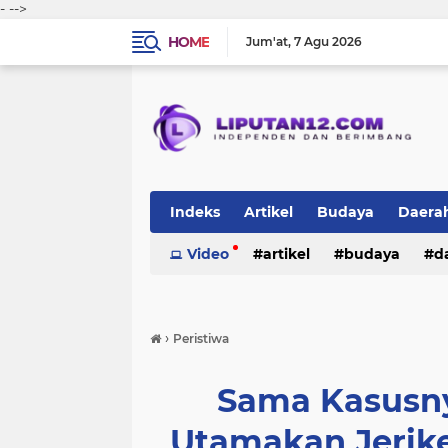
-
-->
HOME
Jum'at
7 Agu 2026
Indeks
Artikel
Budaya
Daera
Peristiwa
Video
Politik
artikel
TNI-Polri
budaya
sosi
d
peristiwa
politik
tni-polri
›
Peristiwa
Sama Kasusny
Utamakan Jerik