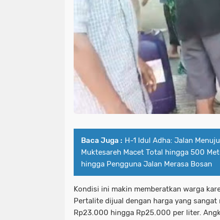
Baca Juga :
H-1 Idul Adha: Jalan Menu
Muktesareh Macet Total hingga 500 Met
hingga Pengguna Jalan Merasa Bosan
Kondisi ini makin memberatkan warga kare
Pertalite dijual dengan harga yang sangat
Rp23.000 hingga Rp25.000 per liter. Angka i