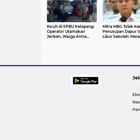
Ricuh di SPBU Ketapang:
Mitra MBG Tolak Ke
Operator Utamakan
Penutupan Dapur S
Jeriken, Warga Antre
Libur Sekolah: Mera
Lama Malah Pulang
Sangat Dirugikan
Kosong
Jel
Eko
Nas
Per