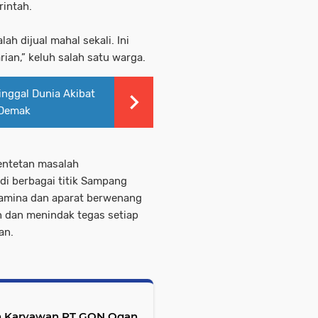
rintah.
ah dijual mahal sekali. Ini
ian,” keluh salah satu warga.
nggal Dunia Akibat
 Demak
entetan masalah
di berbagai titik Sampang
tamina dan aparat berwenang
 dan menindak tegas setiap
an.
an Karyawan PT GON Ogan