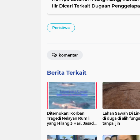
Ilir Dicari Terkait Dugaan Penggela
Ditetapkan
Peristiwa
komentar
Berita Terkait
Ditemukan! Korban
Lahan Sawah Di Lin
Tragedi Nelayan Rumli
di duga di alih fung
yang Hilang 3 Hari, Jasad
tanpa ijin
Rumli Ditemukan Warga
Nelayan Saat Mencari
Ikan