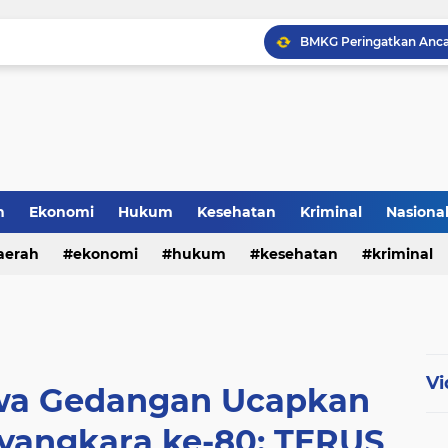
h
Ekonomi
Hukum
Kesehatan
Kriminal
Nasiona
al
aerah
ekonomi
hukum
kesehatan
kriminal
sosial
Vi
wa Gedangan Ucapkan
yangkara ke-80: TERUS