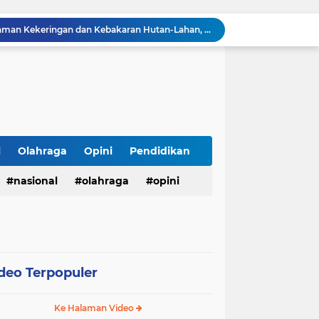
BMKG Peringatkan Ancaman Kekeringan dan Kebakaran Hutan-Lahan, Masyarakat Diminta Tingkatkan Kewaspadaan
HUT Ke-5 PT. Detik Surya Indonesia Berlangsung Lancar dan Profesional, Perkuat Kompetensi Wartawan
Direktur RSUD dr. Muhammad Soewandhie Surabaya Diduga Tolak Berkas Permohonan Kuasa Hukum Ahli Waris, Kasus Dugaan Kelalaian Medis Memanas
LHP Desa Megu Cilik Jangan Dijadikan Formalitas !!! CIB Desak Inspektorat Bongkar Seluruh Fakta dan Hentikan Dugaan Permainan Oknum
Ari Andreansyah Asal Sampang Lolos ke Top 37 Group 5 D'Academy 8, Raih 3 Standing Ovation
Satresnarkoba Polres Labusel Gerebek Rumah di Kota Pinang, Andre Ditangkap dengan Sabu 1,45 Gram
Lapas Narkotika Rumbai Gelar Razia Rutin Blok Hunian Guna Meningkatkan Keamanan dan Ketertiban
Lapas Pasir Pangarayan Gelar Donor Darah di RSUD Rokan Hulu, Wujud Kepedulian dalam Semarak HUT Ke-81 RI
l
Olahraga
Opini
Pendidikan
123 Guru dan Siswa alami mual dan muntah usai santap makanan dari SPPG 5 Bandengan.
nasional
olahraga
opini
Menggali Kembali Marwah Bhuppa’ Bhabu’ Guru Rato’: Filosofi Luhur Madura di Tengah Arus Modernisasi
deo Terpopuler
Ke Halaman Video