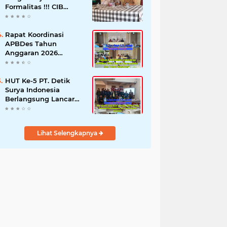
Formalitas !!! CIB
Desak Inspektorat
Bongkar Seluruh Fakta
dan Hentikan Dugaan
Rapat Koordinasi
Permainan Oknum
APBDes Tahun
Anggaran 2026
Semester II,
Kecamatan
Sokobanah Libatkan 12
HUT Ke-5 PT. Detik
Desa
Surya Indonesia
Berlangsung Lancar
dan Profesional,
Perkuat Kompetensi
Wartawan
Lihat Selengkapnya