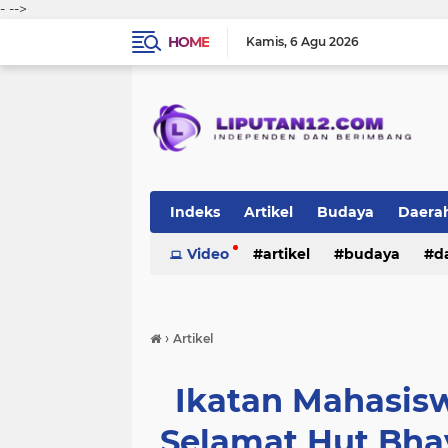
-
-->
HOME
Kamis
6 Agu 2026
Indeks
Artikel
Budaya
Daera
Peristiwa
Video
Politik
artikel
TNI-Polri
budaya
sosi
d
peristiwa
politik
tni-polri
›
Artikel
Ikatan Mahasis
Selamat Hut Bha