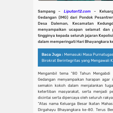
Sampang
–
Liputan12.com
– Keluarg
Gedangan (IMG) dari Pondok Pesantren
Desa Daleman, Kecamatan Kedungd
menyampaikan ucapan selamat dan p
tingginya kepada seluruh jajaran Kepolis
dalam memperingati Hari Bhayangkara k
Baca Juga :
Memasuki Masa Purnatugas:
Birokrat Berintegritas yang Mengawali 
Mengambil tema “80 Tahun Mengabdi P
Gedangan menyampaikan harapan agar ins
semakin kokoh dalam menjalankan tug
ketertiban masyarakat, serta menjadi 
dicintai serta dipercaya oleh seluruh rakya
“Atas nama Keluarga Besar Ikatan Maha
Dirgahayu Bhayangkara ke-80. Terus Ber