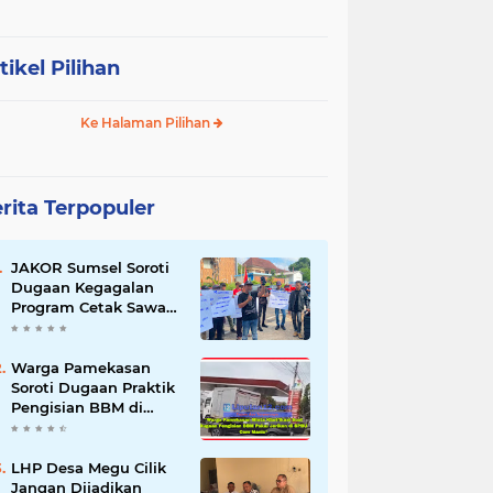
tikel Pilihan
Ke Halaman Pilihan
rita Terpopuler
JAKOR Sumsel Soroti
Dugaan Kegagalan
Program Cetak Sawah
Rp105 Miliar di Ogan
Ilir, Desak Kadis
Pertanian Mundur
Warga Pamekasan
Soroti Dugaan Praktik
Pengisian BBM di
SPBU Cem Manis,
Minta Klarifikasi dan
Pengawasan
LHP Desa Megu Cilik
Jangan Dijadikan