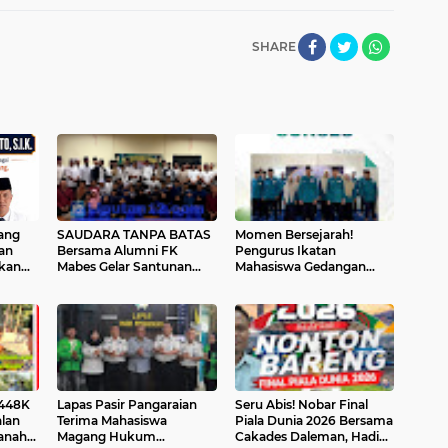
SHARE
ang
SAUDARA TANPA BATAS
Momen Bersejarah!
an
Bersama Alumni FK
Pengurus Ikatan
ikan
Mabes Gelar Santunan
Mahasiswa Gedangan
anto,
Anak Yatim – Teguhkan
Periode 2026–2027 Resmi
res
Silaturahmi dan
Dilantik, Siap Bawa
Kepedulian Sosial
Perubahan Positif
.448K
Lapas Pasir Pangaraian
Seru Abis! Nobar Final
alan
Terima Mahasiswa
Piala Dunia 2026 Bersama
anah
Magang Hukum
Cakades Daleman, Hadiah