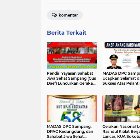
komentar
Berita Terkait
Pendiri Yayasan Sahabat
MADAS DPC Samp
Jiwa Sehat Sampang (Gus
Ucapkan Selamat d
Daef) Luncurkan Gerakan
Sukses Atas Pelant
Penggalangan Dana:
AKBP Anang Hardiy
Wujudkan Tempat
S.I.K. Sebagai Kapol
Perawatan Layak bagi
Sampang
ODGJ
MADAS DPC Sampang,
Gerakan Nasional 1
DPAC Kedungdung, dan
Rashdul Kiblat Berj
Sahabat Jiwa Sehat
Lancar, KUA Sokob