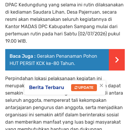
DPAC Kedungdung yang selama ini rutin dilaksanakan
di kediaman Saudara Lihan, Desa Pajerruan, secara
resmi akan melaksanakan seluruh kegiatannya di
Kantor MADAS DPC Kabupaten Sampang mulai dari
pertemuan rutin pada hari Sabtu (02/07/2026) pukul
19.00 WIB.
Baca Juga :
Gerakan Penanaman Pohon
HUT PERSIT KCK ke-80 Tahun.
Perpindahan lokasi pelaksanaan kegiatan ini
×
merupakan langkah strategis yang diharapkan dapat
Berita Terbaru
UPDATE
semakin menambah semangat kebersamaan di antara
seluruh anggota, mempererat tali kekompakan
antarjajaran pengurus dan anggota, serta menjadikan
organisasi ini semakin aktif dalam berinteraksi sosial
dan memberikan manfaat yang luas bagi masyarakat
yang membutuhkan bantuan dan dukungan.