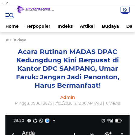
-
-->
Home
Terpopuler
Indeks
Artikel
Budaya
Dae
›
Budaya
Acara Rutinan MADAS DPAC
Kedungdung Kini Berpusat di
Kantor DPC SAMPANG, Umar
Faruk: Jangan Jadi Penonton,
Harus Bermanfaat!
Admin
Minggu, 05 Juli 2026 | 7/05/2026 12:12:00 AM WIB |
0
Views