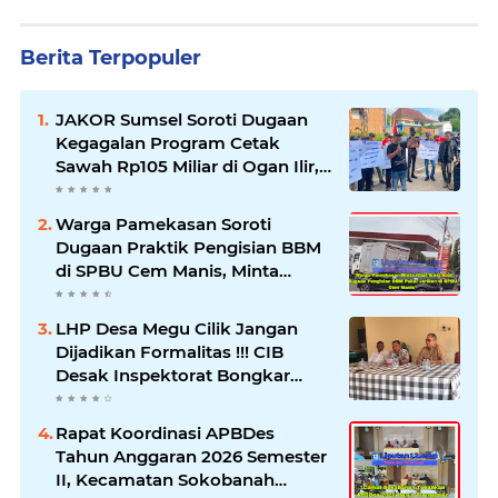
Berita Terpopuler
JAKOR Sumsel Soroti Dugaan
Kegagalan Program Cetak
Sawah Rp105 Miliar di Ogan Ilir,
Desak Kadis Pertanian Mundur
Warga Pamekasan Soroti
Dugaan Praktik Pengisian BBM
di SPBU Cem Manis, Minta
Klarifikasi dan Pengawasan
LHP Desa Megu Cilik Jangan
Dijadikan Formalitas !!! CIB
Desak Inspektorat Bongkar
Seluruh Fakta dan Hentikan
Dugaan Permainan Oknum
Rapat Koordinasi APBDes
Tahun Anggaran 2026 Semester
II, Kecamatan Sokobanah