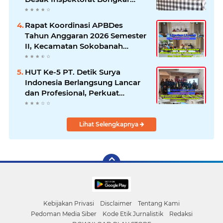
Seluruh Fakta dan Hentikan
Dugaan Permainan Oknum
Rapat Koordinasi APBDes
Tahun Anggaran 2026 Semester
II, Kecamatan Sokobanah
Libatkan 12 Desa
HUT Ke-5 PT. Detik Surya
Indonesia Berlangsung Lancar
dan Profesional, Perkuat
Kompetensi Wartawan
Lihat Selengkapnya
Kebijakan Privasi
Disclaimer
Tentang Kami
Pedoman Media Siber
Kode Etik Jurnalistik
Redaksi