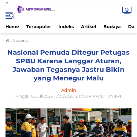
-
-->
Home
Terpopuler
Indeks
Artikel
Budaya
Dae
›
Nasional
Nasional Pemuda Ditegur Petugas
SPBU Karena Langgar Aturan,
Jawaban Tegasnya Jastru Bikin
yang Menegur Malu
Admin
Minggu, 05 Juli 2026 | 7/05/2026 12:17:00 PM WIB |
0
Views