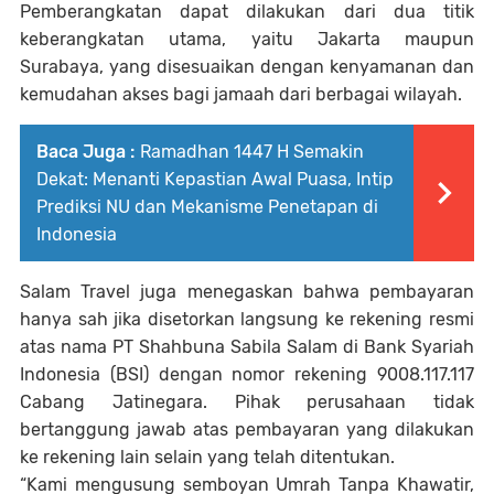
Pemberangkatan dapat dilakukan dari dua titik
keberangkatan utama, yaitu Jakarta maupun
Surabaya, yang disesuaikan dengan kenyamanan dan
kemudahan akses bagi jamaah dari berbagai wilayah.
Baca Juga :
Ramadhan 1447 H Semakin
Dekat: Menanti Kepastian Awal Puasa, Intip
Prediksi NU dan Mekanisme Penetapan di
Indonesia
Salam Travel juga menegaskan bahwa pembayaran
hanya sah jika disetorkan langsung ke rekening resmi
atas nama PT Shahbuna Sabila Salam di Bank Syariah
Indonesia (BSI) dengan nomor rekening 9008.117.117
Cabang Jatinegara. Pihak perusahaan tidak
bertanggung jawab atas pembayaran yang dilakukan
ke rekening lain selain yang telah ditentukan.
“Kami mengusung semboyan Umrah Tanpa Khawatir,