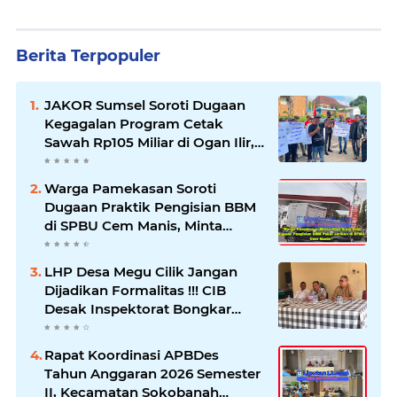
Berita Terpopuler
JAKOR Sumsel Soroti Dugaan
Kegagalan Program Cetak
Sawah Rp105 Miliar di Ogan Ilir,
Desak Kadis Pertanian Mundur
Warga Pamekasan Soroti
Dugaan Praktik Pengisian BBM
di SPBU Cem Manis, Minta
Klarifikasi dan Pengawasan
LHP Desa Megu Cilik Jangan
Dijadikan Formalitas !!! CIB
Desak Inspektorat Bongkar
Seluruh Fakta dan Hentikan
Dugaan Permainan Oknum
Rapat Koordinasi APBDes
Tahun Anggaran 2026 Semester
II, Kecamatan Sokobanah