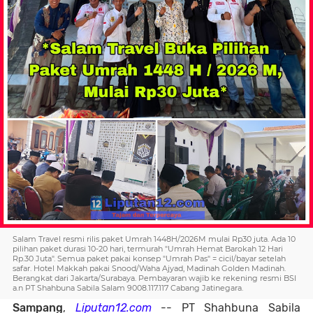
Salam Travel resmi rilis paket Umrah 1448H/2026M mulai Rp30 juta. Ada 10
pilihan paket durasi 10-20 hari, termurah "Umrah Hemat Barokah 12 Hari
Rp.30 Juta". Semua paket pakai konsep "Umrah Pas" = cicil/bayar setelah
safar. Hotel Makkah pakai Snood/Waha Ajyad, Madinah Golden Madinah.
Berangkat dari Jakarta/Surabaya. Pembayaran wajib ke rekening resmi BSI
a.n PT Shahbuna Sabila Salam 9008.117.117 Cabang Jatinegara.
Sampang
,
Liputan12.com
-- PT Shahbuna Sabila