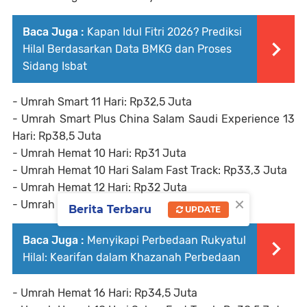
Baca Juga :
Kapan Idul Fitri 2026? Prediksi
Hilal Berdasarkan Data BMKG dan Proses
Sidang Isbat
- Umrah Smart 11 Hari: Rp32,5 Juta
- Umrah Smart Plus China Salam Saudi Experience 13
Hari: Rp38,5 Juta
- Umrah Hemat 10 Hari: Rp31 Juta
- Umrah Hemat 10 Hari Salam Fast Track: Rp33,3 Juta
- Umrah Hemat 12 Hari: Rp32 Juta
×
- Umrah Hemat Plus China 13 Hari: Rp33 Juta
Berita Terbaru
UPDATE
Baca Juga :
Menyikapi Perbedaan Rukyatul
Hilal: Kearifan dalam Khazanah Perbedaan
- Umrah Hemat 16 Hari: Rp34,5 Juta