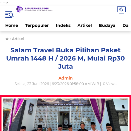
-
-->
Home
Terpopuler
Indeks
Artikel
Budaya
Dae
›
Artikel
Salam Travel Buka Pilihan Paket
Umrah 1448 H / 2026 M, Mulai Rp30
Juta
Admin
Selasa, 23 Juni 2026 | 6/23/2026 01:58:00 AM WIB |
0
Views