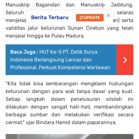
Manuskrip Bagandan dan Manuskrip Jaddung.
×
Seluruh dokumen kuno tersebut secara selaras
Berita Terbaru
UPDATE
menjelaskan eksistensi Kiai Kanigoro (Sulaiman) serta
validitas jalur keturunan Sunan Cirebon yang telah
menjalar hingga ke Pulau Madura.
Baca Juga :
HUT Ke-5 PT. Detik Surya
Indonesia Berlangsung Lancar dan
Profesional, Perkuat Kompetensi Wartawan
"Kita tidak bisa sembarangan mengklaim hubungan
keturunan dengan para wali tanpa dasar yang kuat.
Setiap langkah dalam penelusuran silsilah ini
dilakukan dengan sangat hati-hati, membandingkan
berbagai sumber dan melakukan verifikasi secara
cermat," ujar Bindara Hamid dalam paparannya.