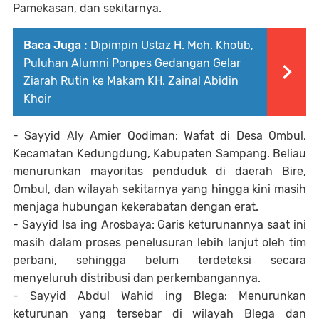
Pamekasan, dan sekitarnya.
Baca Juga :
Dipimpin Ustaz H. Moh. Khotib,
Puluhan Alumni Ponpes Gedangan Gelar
Ziarah Rutin ke Makam KH. Zainal Abidin
Khoir
- Sayyid Aly Amier Qodiman: Wafat di Desa Ombul,
Kecamatan Kedungdung, Kabupaten Sampang. Beliau
menurunkan mayoritas penduduk di daerah Bire,
Ombul, dan wilayah sekitarnya yang hingga kini masih
menjaga hubungan kekerabatan dengan erat.
- Sayyid Isa ing Arosbaya: Garis keturunannya saat ini
masih dalam proses penelusuran lebih lanjut oleh tim
perbani, sehingga belum terdeteksi secara
menyeluruh distribusi dan perkembangannya.
- Sayyid Abdul Wahid ing Blega: Menurunkan
keturunan yang tersebar di wilayah Blega dan