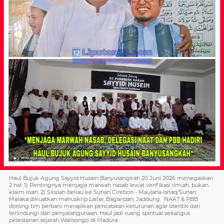
Haul Bujuk Agung Sayyid Husain Banyusangkah 20 Juni 2026 menegaskan
2 hal: 1) Pentingnya menjaga marwah nasab lewat verifikasi ilmiah, bukan
klaim lisan. 2) Silsilah beliau ke Sunan Cirebon - Maulana Ishaq/Sunan
Malaka dikuatkan manuskrip Larlar, Bagandan, Jaddung. NAAT & PBB
dorong tim perbani merapikan pencatatan keturunan agar otentik dan
terlindungi dari penyalahgunaan. Haul jadi ruang spiritual sekaligus
pelestarian sejarah Walisongo di Madura.