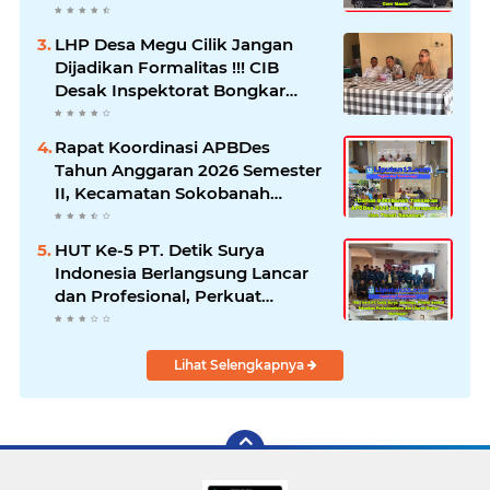
Klarifikasi dan Pengawasan
LHP Desa Megu Cilik Jangan
Dijadikan Formalitas !!! CIB
Desak Inspektorat Bongkar
Seluruh Fakta dan Hentikan
Dugaan Permainan Oknum
Rapat Koordinasi APBDes
Tahun Anggaran 2026 Semester
II, Kecamatan Sokobanah
Libatkan 12 Desa
HUT Ke-5 PT. Detik Surya
Indonesia Berlangsung Lancar
dan Profesional, Perkuat
Kompetensi Wartawan
Lihat Selengkapnya