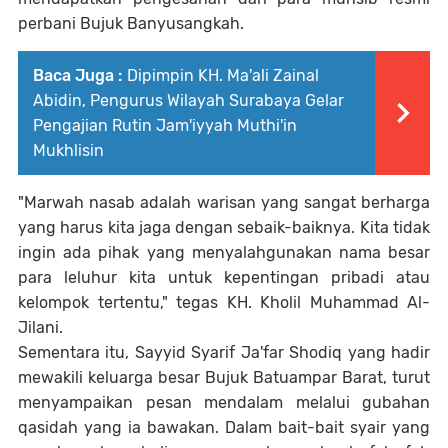
perbani Bujuk Banyusangkah.
Baca Juga :
Dipimpin KH. Ma'ali Zainal
Abidin, Pengurus Wilayah Surabaya Gelar
Pengajian Rutin Jam'iyyah Muthi'in
Mukhlisin
"Marwah nasab adalah warisan yang sangat berharga
yang harus kita jaga dengan sebaik-baiknya. Kita tidak
ingin ada pihak yang menyalahgunakan nama besar
para leluhur kita untuk kepentingan pribadi atau
kelompok tertentu," tegas KH. Kholil Muhammad Al-
Jilani.
Sementara itu, Sayyid Syarif Ja'far Shodiq yang hadir
mewakili keluarga besar Bujuk Batuampar Barat, turut
menyampaikan pesan mendalam melalui gubahan
qasidah yang ia bawakan. Dalam bait-bait syair yang