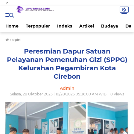
-
-->
Home
Terpopuler
Indeks
Artikel
Budaya
Dae
›
opini
Peresmian Dapur Satuan
Pelayanan Pemenuhan Gizi (SPPG)
Kelurahan Pegambiran Kota
Cirebon
Admin
Selasa, 28 Oktober 2025 | 10/28/2025 05:36:00 AM WIB |
0
Views