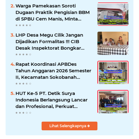
Warga Pamekasan Soroti
Dugaan Praktik Pengisian BBM
di SPBU Cem Manis, Minta
Klarifikasi dan Pengawasan
LHP Desa Megu Cilik Jangan
Dijadikan Formalitas !!! CIB
Desak Inspektorat Bongkar
Seluruh Fakta dan Hentikan
Dugaan Permainan Oknum
Rapat Koordinasi APBDes
Tahun Anggaran 2026 Semester
II, Kecamatan Sokobanah
Libatkan 12 Desa
HUT Ke-5 PT. Detik Surya
Indonesia Berlangsung Lancar
dan Profesional, Perkuat
Kompetensi Wartawan
Lihat Selengkapnya