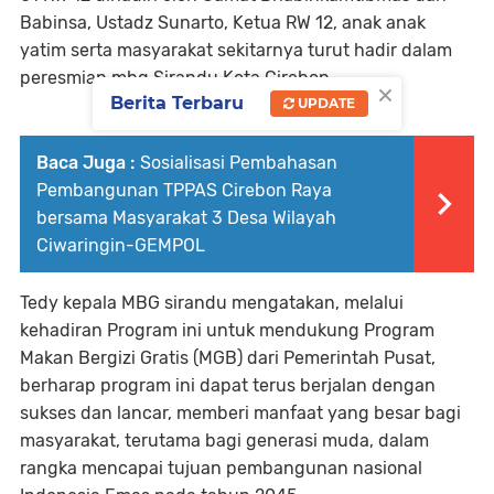
Babinsa, Ustadz Sunarto, Ketua RW 12, anak anak
yatim serta masyarakat sekitarnya turut hadir dalam
peresmian mbg Sirandu Kota Cirebon.
×
Berita Terbaru
UPDATE
Baca Juga :
Sosialisasi Pembahasan
Pembangunan TPPAS Cirebon Raya
bersama Masyarakat 3 Desa Wilayah
Ciwaringin-GEMPOL
Tedy kepala MBG sirandu mengatakan, melalui
kehadiran Program ini untuk mendukung Program
Makan Bergizi Gratis (MGB) dari Pemerintah Pusat,
berharap program ini dapat terus berjalan dengan
sukses dan lancar, memberi manfaat yang besar bagi
masyarakat, terutama bagi generasi muda, dalam
rangka mencapai tujuan pembangunan nasional