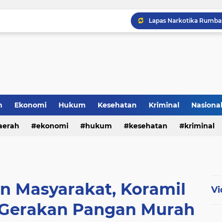
h
Ekonomi
Hukum
Kesehatan
Kriminal
Nasiona
al
aerah
ekonomi
hukum
kesehatan
kriminal
sosial
n Masyarakat, Koramil
Vi
 Gerakan Pangan Murah