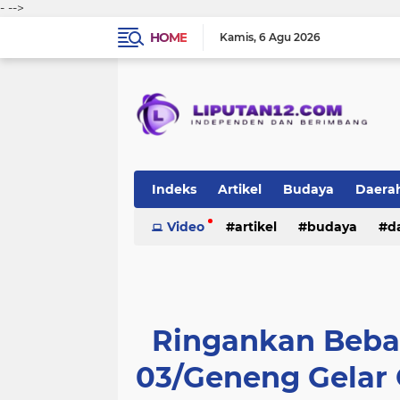
-
-->
HOME
Kamis
6 Agu 2026
Indeks
Artikel
Budaya
Daera
Peristiwa
Video
Politik
artikel
TNI-Polri
budaya
sosi
d
peristiwa
politik
tni-polri
Ringankan Beba
03/Geneng Gelar