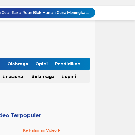
Lapas Pasir Pangarayan Gelar Donor Darah di RSUD Rokan Hulu, Wujud Kepedulian dalam Semarak HUT Ke-81 RI
123 Guru dan Siswa alami mual dan muntah usai santap makanan dari SPPG 5 Bandengan.
Menggali Kembali Marwah Bhuppa’ Bhabu’ Guru Rato’: Filosofi Luhur Madura di Tengah Arus Modernisasi
BMKG Peringatkan Ancaman Kekeringan dan Kebakaran Hutan-Lahan, Masyarakat Diminta Tingkatkan Kewaspadaan
HUT Ke-5 PT. Detik Surya Indonesia Berlangsung Lancar dan Profesional, Perkuat Kompetensi Wartawan
Kasubag TU Lapas Pasir Pangarayan Wakili Kalapas Hadiri Bulan Bakti Pramuka 2026 Tingkat Kabupaten Rokan Hulu
LHP Desa Megu Cilik Jangan Dijadikan Formalitas !!! CIB Desak Inspektorat Bongkar Seluruh Fakta dan Hentikan Dugaan Permainan Oknum
Ari Andreansyah Asal Sampang Lolos ke Top 37 Group 5 D'Academy 8, Raih 3 Standing Ovation
l
Olahraga
Opini
Pendidikan
Satresnarkoba Polres Labusel Gerebek Rumah di Kota Pinang, Andre Ditangkap dengan Sabu 1,45 Gram
nasional
olahraga
opini
Lapas Narkotika Rumbai Gelar Razia Rutin Blok Hunian Guna Meningkatkan Keamanan dan Ketertiban
deo Terpopuler
Ke Halaman Video