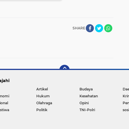
SHARE
ajahi
Artikel
Budaya
Da
nomi
Hukum
Kesehatan
Kri
ional
Olahraga
Opini
Pen
istiwa
Politik
TNI-Polri
sos