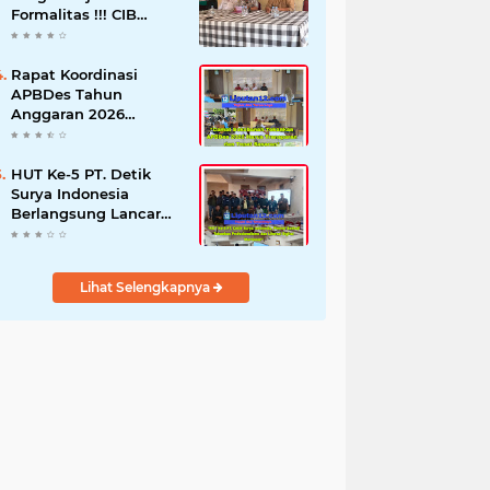
Formalitas !!! CIB
Desak Inspektorat
Bongkar Seluruh Fakta
dan Hentikan Dugaan
Rapat Koordinasi
Permainan Oknum
APBDes Tahun
Anggaran 2026
Semester II,
Kecamatan
Sokobanah Libatkan 12
HUT Ke-5 PT. Detik
Desa
Surya Indonesia
Berlangsung Lancar
dan Profesional,
Perkuat Kompetensi
Wartawan
Lihat Selengkapnya