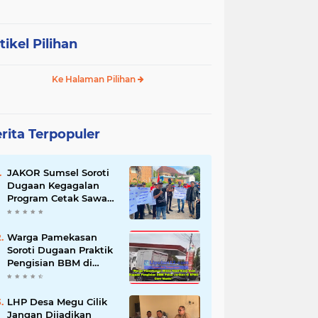
tikel Pilihan
Ke Halaman Pilihan
rita Terpopuler
JAKOR Sumsel Soroti
Dugaan Kegagalan
Program Cetak Sawah
Rp105 Miliar di Ogan
Ilir, Desak Kadis
Pertanian Mundur
Warga Pamekasan
Soroti Dugaan Praktik
Pengisian BBM di
SPBU Cem Manis,
Minta Klarifikasi dan
Pengawasan
LHP Desa Megu Cilik
Jangan Dijadikan