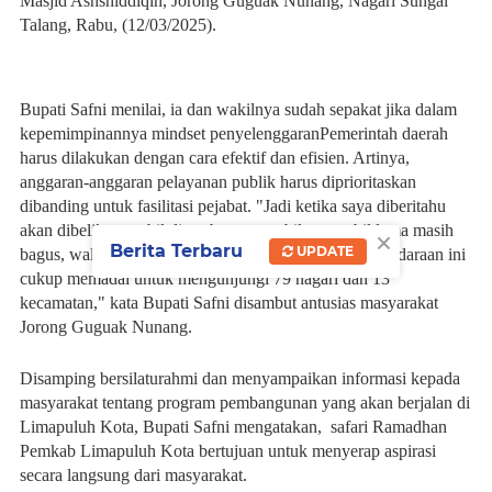
Masjid Ashshiddiqin, Jorong Guguak Nunang, Nagari Sungai
Talang, Rabu, (12/03/2025).
Bupati Safni menilai, ia dan wakilnya sudah sepakat jika dalam
kepemimpinannya mindset penyelenggaranPemerintah daerah
harus dilakukan dengan cara efektif dan efisien. Artinya,
anggaran-anggaran pelayanan publik harus diprioritaskan
dibanding untuk fasilitasi pejabat. "Jadi ketika saya diberitahu
akan dibelikan mobil dinas baru, saya bilang mobil lama masih
×
Berita Terbaru
UPDATE
bagus, walaupun Lima Puluh Kota luas, kami rasa kendaraan ini
cukup memadai untuk mengunjungi 79 nagari dan 13
kecamatan," kata Bupati Safni disambut antusias masyarakat
Jorong Guguak Nunang.
Disamping bersilaturahmi dan menyampaikan informasi kepada
masyarakat tentang program pembangunan yang akan berjalan di
Limapuluh Kota, Bupati Safni mengatakan, safari Ramadhan
Pemkab Limapuluh Kota bertujuan untuk menyerap aspirasi
secara langsung dari masyarakat.