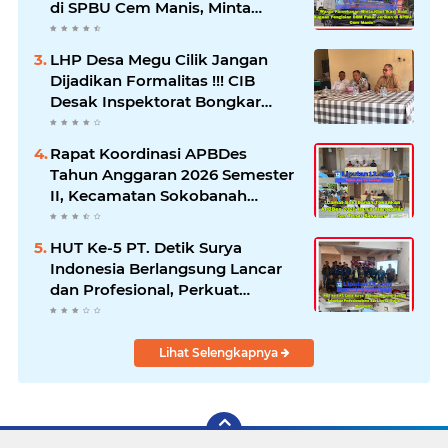
di SPBU Cem Manis, Minta
Klarifikasi dan Pengawasan
LHP Desa Megu Cilik Jangan
Dijadikan Formalitas !!! CIB
Desak Inspektorat Bongkar
Seluruh Fakta dan Hentikan
Dugaan Permainan Oknum
Rapat Koordinasi APBDes
Tahun Anggaran 2026 Semester
II, Kecamatan Sokobanah
Libatkan 12 Desa
HUT Ke-5 PT. Detik Surya
Indonesia Berlangsung Lancar
dan Profesional, Perkuat
Kompetensi Wartawan
Lihat Selengkapnya