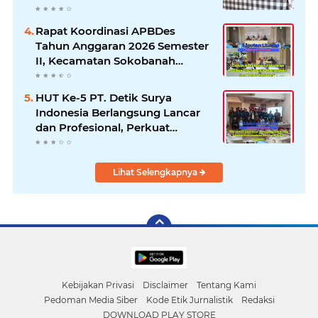
Seluruh Fakta dan Hentikan
Dugaan Permainan Oknum
Rapat Koordinasi APBDes
Tahun Anggaran 2026 Semester
II, Kecamatan Sokobanah
Libatkan 12 Desa
HUT Ke-5 PT. Detik Surya
Indonesia Berlangsung Lancar
dan Profesional, Perkuat
Kompetensi Wartawan
Lihat Selengkapnya
Kebijakan Privasi
Disclaimer
Tentang Kami
Pedoman Media Siber
Kode Etik Jurnalistik
Redaksi
DOWNLOAD PLAY STORE