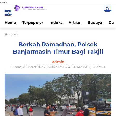
-
-->
Home
Terpopuler
Indeks
Artikel
Budaya
Dae
›
opini
Berkah Ramadhan, Polsek
Banjarmasin Timur Bagi Takjil
Admin
Jumat, 28 Maret 2025 | 3/28/2025 07:41:00 AM WIB |
0
Views