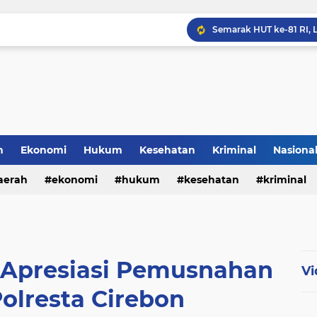
h
Ekonomi
Hukum
Kesehatan
Kriminal
Nasiona
al
aerah
ekonomi
hukum
kesehatan
kriminal
sosial
Apresiasi Pemusnahan
Vi
Polresta Cirebon