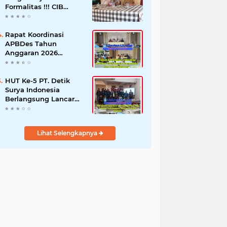
Formalitas !!! CIB
Desak Inspektorat
Bongkar Seluruh Fakta
dan Hentikan Dugaan
Rapat Koordinasi
Permainan Oknum
APBDes Tahun
Anggaran 2026
Semester II,
Kecamatan
Sokobanah Libatkan 12
HUT Ke-5 PT. Detik
Desa
Surya Indonesia
Berlangsung Lancar
dan Profesional,
Perkuat Kompetensi
Wartawan
Lihat Selengkapnya