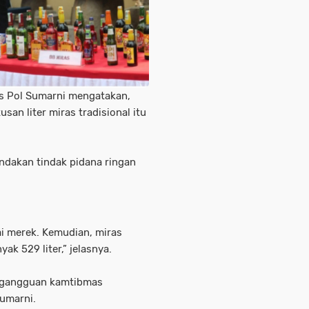
es Pol Sumarni mengatakan,
san liter miras tradisional itu
nindakan tindak pidana ringan
ai merek. Kemudian, miras
ak 529 liter,” jelasnya.
i gangguan kamtibmas
Sumarni.