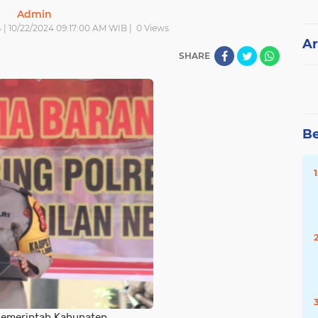
Admin
 | 10/22/2024 09:17:00 AM WIB |
0
Views
Ar
SHARE
Be
emerintah Kabupaten