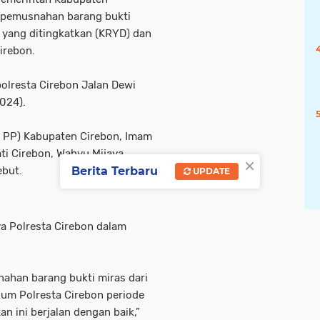
 pemusnahan barang bukti
n yang ditingkatkan (KRYD) dan
irebon.
olresta Cirebon Jalan Dewi
024).
l PP) Kabupaten Cirebon, Imam
ti Cirebon, Wahyu Mijaya,
×
Berita Terbaru
ebut.
UPDATE
 Polresta Cirebon dalam
ahan barang bukti miras dari
kum Polresta Cirebon periode
 ini berjalan dengan baik,”