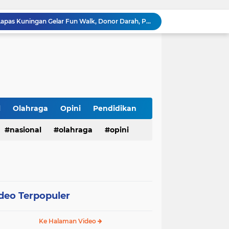
Semarak HUT ke-81 RI, Lapas Kuningan Gelar Fun Walk, Donor Darah, Pemeriksaan Kesehatan hingga Bakti Sosial
Innalillahi, Cak Sholeh Pengacara "No Viral No Justice" Berpulang, Jenazah Akan Dimakamkan di Ponpes Singa Putih Pasuruan
Operasional SPPG 5 Bandengan berhenti sementara usai menu MBG di duga sebabkan keracunan bagaimana dengan air limbah SPPG 3 Bawu yang di duga cemari sumur warga.
Gerhana Matahari Total 12 Agustus 2026: Fenomena Langka, Apakah Bisa Dilihat dari Indonesia?
Meriahkan Final Piala Presiden 2026, Polresta Cirebon Gelar Nobar Persib vs Persebaya dan Bagi-Bagi Motor Listrik
Ringkus Satu Orang Tersangka, Satresnarkoba Polres Payakumbuh Amankan Satu Paket Sabu
Wujudkan Semangat Merdeka, Lapas Pasir Pangarayan Gandeng Puskesmas Rambah Layani Pemeriksaan Kesehatan Gratis
Sambut HUT ke-81 RI, Lapas Pasir Pangarayan Gelar Jumat Berkah dengan Berbagi Sembako kepada Warga Kurang Mampu
l
Olahraga
Opini
Pendidikan
APBD Gelontorkan Rp. 23 Miliar untuk DPRD Sampang, Gedung Wakil Rakyat Malah Lengang Saat Jam Kerja
nasional
olahraga
opini
Tepis Isu Miring, AKD Karangbinangun Pastikan BUMDes Transparan dan Diawasi Ketat
deo Terpopuler
Ke Halaman Video