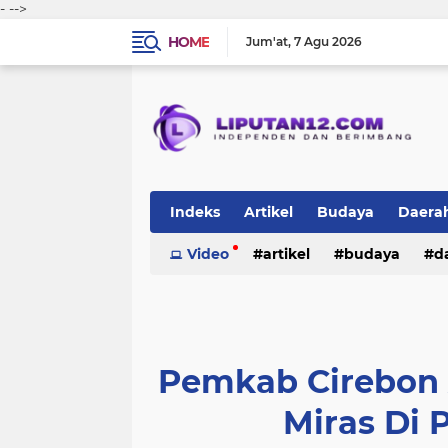
-
-->
HOME
Jum'at
7 Agu 2026
Indeks
Artikel
Budaya
Daera
Peristiwa
Video
Politik
artikel
TNI-Polri
budaya
sosi
d
peristiwa
politik
tni-polri
Pemkab Cirebon 
Miras Di 