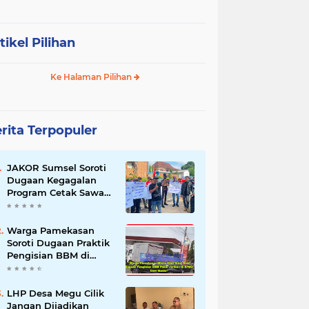
tikel Pilihan
Ke Halaman Pilihan
rita Terpopuler
JAKOR Sumsel Soroti
Dugaan Kegagalan
Program Cetak Sawah
Rp105 Miliar di Ogan
Ilir, Desak Kadis
Pertanian Mundur
Warga Pamekasan
Soroti Dugaan Praktik
Pengisian BBM di
SPBU Cem Manis,
Minta Klarifikasi dan
Pengawasan
LHP Desa Megu Cilik
Jangan Dijadikan