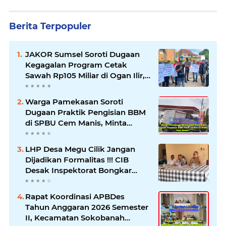
Berita Terpopuler
JAKOR Sumsel Soroti Dugaan
Kegagalan Program Cetak
Sawah Rp105 Miliar di Ogan Ilir,
Desak Kadis Pertanian Mundur
Warga Pamekasan Soroti
Dugaan Praktik Pengisian BBM
di SPBU Cem Manis, Minta
Klarifikasi dan Pengawasan
LHP Desa Megu Cilik Jangan
Dijadikan Formalitas !!! CIB
Desak Inspektorat Bongkar
Seluruh Fakta dan Hentikan
Dugaan Permainan Oknum
Rapat Koordinasi APBDes
Tahun Anggaran 2026 Semester
II, Kecamatan Sokobanah