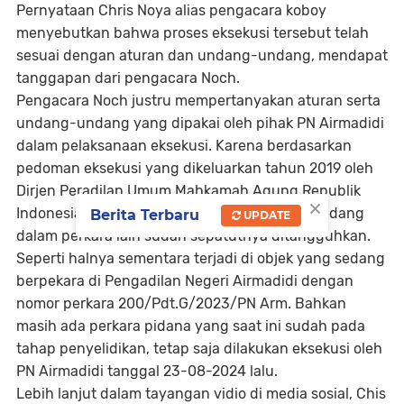
Pernyataan Chris Noya alias pengacara koboy
menyebutkan bahwa proses eksekusi tersebut telah
sesuai dengan aturan dan undang-undang, mendapat
tanggapan dari pengacara Noch.
Pengacara Noch justru mempertanyakan aturan serta
undang-undang yang dipakai oleh pihak PN Airmadidi
dalam pelaksanaan eksekusi. Karena berdasarkan
pedoman eksekusi yang dikeluarkan tahun 2019 oleh
Dirjen Peradilan Umum Mahkamah Agung Republik
×
Indonesia, menyebutkan jika objek eksekusi sedang
Berita Terbaru
UPDATE
dalam perkara lain sudah sepatutnya ditangguhkan.
Seperti halnya sementara terjadi di objek yang sedang
berpekara di Pengadilan Negeri Airmadidi dengan
nomor perkara 200/Pdt.G/2023/PN Arm. Bahkan
masih ada perkara pidana yang saat ini sudah pada
tahap penyelidikan, tetap saja dilakukan eksekusi oleh
PN Airmadidi tanggal 23-08-2024 lalu.
Lebih lanjut dalam tayangan vidio di media sosial, Chis