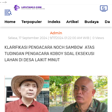
-
-->
Home
Terpopuler
Indeks
Artikel
Budaya
Dae
Admin
Selasa, 17 September 2024 | 9/17/2024 01:22:00 AM WIB |
0
Views
KLARIFIKASI PENGACARA NOCH SAMBOW ATAS
TUDINGAN PENGACARA KOBOY SOAL EKSEKUSI
LAHAN DI DESA LAIKIT MINUT