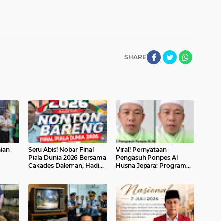
SHARE
aian
Seru Abis! Nobar Final
Viral! Pernyataan
Piala Dunia 2026 Bersama
Pengasuh Ponpes Al
Cakades Daleman, Hadiah
Husna Jepara: Program
Door Prize Menanti!
MBG Dinyatakan Haram,
i
Timbul Berbagai
dan
Tanggapan Seruat