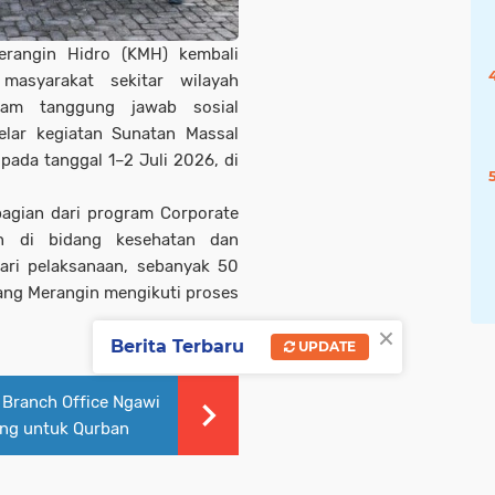
rangin Hidro (KMH) kembali
masyarakat sekitar wilayah
gram tanggung jawab sosial
elar kegiatan Sunatan Massal
pada tanggal 1–2 Juli 2026, di
bagian dari program Corporate
aan di bidang kesehatan dan
ari pelaksanaan, sebanyak 50
ang Merangin mengikuti proses
×
Berita Terbaru
UPDATE
 Branch Office Ngawi
ing untuk Qurban