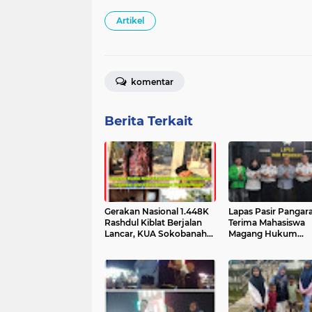
Artikel
komentar
Berita Terkait
Gerakan Nasional 1.448K
Lapas Pasir Pangar
Rashdul Kiblat Berjalan
Terima Mahasiswa
Lancar, KUA Sokobanah
Magang Hukum
Pantau Beberapa Titik
Universitas Pasir
Masjid dan Musala untuk
Pengaraian – Sinerg
Peningkatan Akurasi
Dunia Pendidikan 
Ibadah
Pemasyarakatan