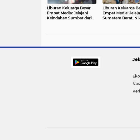
Liburan Keluarga Besar
Liburan Keluarga B
Empat Media: Jelajahi
Empat Media: Jelaja
Keindahan Sumbar dari
Sumatera Barat, Ni
Jam Gadang Hingga
Keindahan Alam da
Pantai Air Manis,
Budaya
Walaupun Terjebak Macet
Panjang
Jel
Eko
Nas
Per