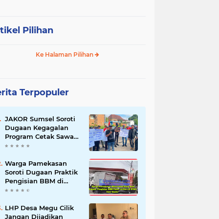
tikel Pilihan
Ke Halaman Pilihan
rita Terpopuler
JAKOR Sumsel Soroti
Dugaan Kegagalan
Program Cetak Sawah
Rp105 Miliar di Ogan
Ilir, Desak Kadis
Pertanian Mundur
Warga Pamekasan
Soroti Dugaan Praktik
Pengisian BBM di
SPBU Cem Manis,
Minta Klarifikasi dan
Pengawasan
LHP Desa Megu Cilik
Jangan Dijadikan