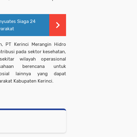
yuates Siaga 24
yarakat
n, PT Kerinci Merangin Hidro
ribusi pada sektor kesehatan,
ekitar wilayah operasional
sahaan berencana untuk
osial lainnya yang dapat
rakat Kabupaten Kerinci.