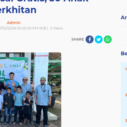
erkhitan
Ar
Admin
| 7/02/2026 05:35:00 PM WIB |
0
Views
SHARE
Be