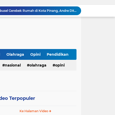
Satresnarkoba Polres Labusel Gerebek Rumah di Kota Pinang, Andre Ditangkap dengan Sabu 1,45 Gram
Lapas Narkotika Rumbai Gelar Razia Rutin Blok Hunian Guna Meningkatkan Keamanan dan Ketertiban
Lapas Pasir Pangarayan Gelar Donor Darah di RSUD Rokan Hulu, Wujud Kepedulian dalam Semarak HUT Ke-81 RI
123 Guru dan Siswa alami mual dan muntah usai santap makanan dari SPPG 5 Bandengan.
Menggali Kembali Marwah Bhuppa’ Bhabu’ Guru Rato’: Filosofi Luhur Madura di Tengah Arus Modernisasi
BMKG Peringatkan Ancaman Kekeringan dan Kebakaran Hutan-Lahan, Masyarakat Diminta Tingkatkan Kewaspadaan
HUT Ke-5 PT. Detik Surya Indonesia Berlangsung Lancar dan Profesional, Perkuat Kompetensi Wartawan
Kasubag TU Lapas Pasir Pangarayan Wakili Kalapas Hadiri Bulan Bakti Pramuka 2026 Tingkat Kabupaten Rokan Hulu
l
Olahraga
Opini
Pendidikan
LHP Desa Megu Cilik Jangan Dijadikan Formalitas !!! CIB Desak Inspektorat Bongkar Seluruh Fakta dan Hentikan Dugaan Permainan Oknum
Ari Andreansyah Asal Sampang Lolos ke Top 37 Group 5 D'Academy 8, Raih 3 Standing Ovation
nasional
olahraga
opini
deo Terpopuler
Ke Halaman Video