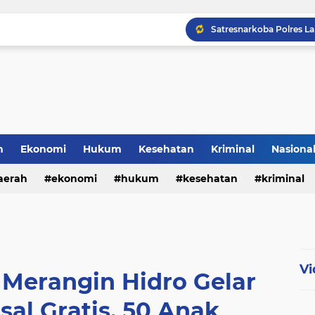
h
Ekonomi
Hukum
Kesehatan
Kriminal
Nasiona
al
aerah
ekonomi
hukum
kesehatan
kriminal
sosial
Vi
 Merangin Hidro Gelar
al Gratis, 50 Anak