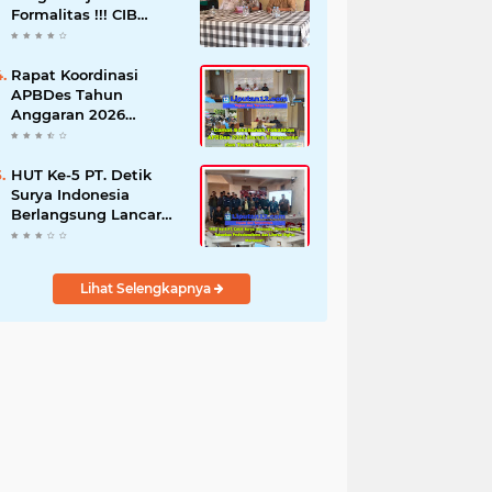
Formalitas !!! CIB
Desak Inspektorat
Bongkar Seluruh Fakta
dan Hentikan Dugaan
Rapat Koordinasi
Permainan Oknum
APBDes Tahun
Anggaran 2026
Semester II,
Kecamatan
Sokobanah Libatkan 12
HUT Ke-5 PT. Detik
Desa
Surya Indonesia
Berlangsung Lancar
dan Profesional,
Perkuat Kompetensi
Wartawan
Lihat Selengkapnya