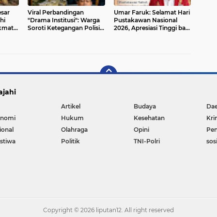
esar
Viral Perbandingan
Umar Faruk: Selamat Hari
hi
"Drama Institusi": Warga
Pustakawan Nasional
kmati
Soroti Ketegangan Polisi–
2026, Apresiasi Tinggi bagi
n
Kejaksaan, KPK Dinilai
Penjaga Ilmu dan Pelita
Tidak Optimal
Peradaban
ajahi
Artikel
Budaya
Da
nomi
Hukum
Kesehatan
Kri
ional
Olahraga
Opini
Pen
istiwa
Politik
TNI-Polri
sos
Copyright ©
2026 liputan12. All right reserved