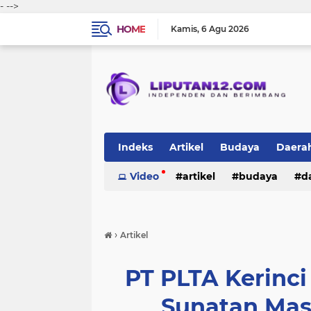
-
-->
HOME
Kamis
6 Agu 2026
Indeks
Artikel
Budaya
Daera
Peristiwa
Video
Politik
artikel
TNI-Polri
budaya
sosi
d
peristiwa
politik
tni-polri
›
Artikel
PT PLTA Kerinci
Sunatan Mass