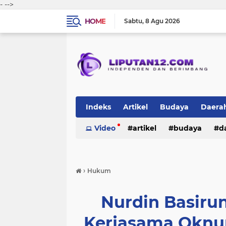
-
-->
HOME
Sabtu
8 Agu 2026
Indeks
Artikel
Budaya
Daera
Peristiwa
Video
Politik
artikel
TNI-Polri
budaya
sosi
d
peristiwa
politik
tni-polri
›
Hukum
Nurdin Basiru
Kerjasama Oknu