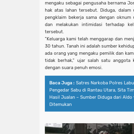
mengaku sebagai pengusaha bernama Joni
hak atas lahan tersebut. Diduga, dalam
pengklaim bekerja sama dengan oknum 
dan melakukan intimidasi terhadap ke
tersebut.
"Keluarga kami telah menggarap dan menja
30 tahun. Tanah ini adalah sumber kehidup
ada orang yang mengaku pemilik dan kam
tidak berhak," ujar salah satu anggota 
dengan suara penuh emosi.
Baca Juga :
Satres Narkoba Polres Lab
Pengedar Sabu di Rantau Utara, Sita T
Hasil Jualan – Sumber Diduga dari Aldo
Ditemukan