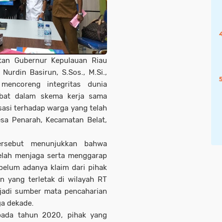
n Gubernur Kepulauan Riau
Nurdin Basirun, S.Sos., M.Si.,
encoreng integritas dunia
libat dalam skema kerja sama
asi terhadap warga yang telah
esa Penarah, Kecamatan Belat,
tersebut menunjukkan bahwa
elah menjaga serta menggarap
belum adanya klaim dari pihak
n yang terletak di wilayah RT
jadi sumber mata pencaharian
ga dekade.
 pada tahun 2020, pihak yang