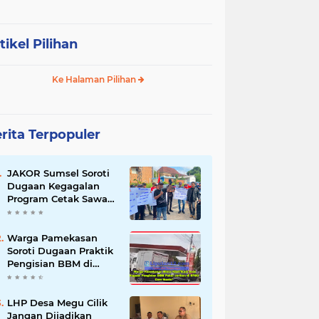
tikel Pilihan
Ke Halaman Pilihan
rita Terpopuler
JAKOR Sumsel Soroti
Dugaan Kegagalan
Program Cetak Sawah
Rp105 Miliar di Ogan
Ilir, Desak Kadis
Pertanian Mundur
Warga Pamekasan
Soroti Dugaan Praktik
Pengisian BBM di
SPBU Cem Manis,
Minta Klarifikasi dan
Pengawasan
LHP Desa Megu Cilik
Jangan Dijadikan