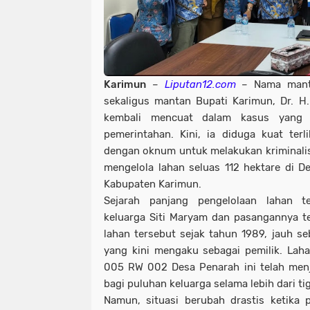
Karimun
–
Liputan12.com
– Nama manta
sekaligus mantan Bupati Karimun, Dr. H. 
kembali mencuat dalam kasus yang m
pemerintahan. Kini, ia diduga kuat ter
dengan oknum untuk melakukan kriminalis
mengelola lahan seluas 112 hektare di D
Kabupaten Karimun.
Sejarah panjang pengelolaan lahan 
keluarga Siti Maryam dan pasangannya t
lahan tersebut sejak tahun 1989, jauh se
yang kini mengaku sebagai pemilik. Laha
005 RW 002 Desa Penarah ini telah men
bagi puluhan keluarga selama lebih dari ti
Namun, situasi berubah drastis ketika