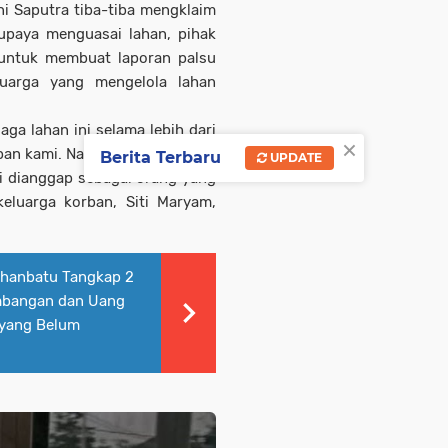
 Saputra tiba-tiba mengklaim
 upaya menguasai lahan, pihak
untuk membuat laporan palsu
luarga yang mengelola lahan
ga lahan ini selama lebih dari
×
an kami. Namun, tiba-tiba saja
Berita Terbaru
UPDATE
i dianggap sebagai orang yang
keluarga korban, Siti Maryam,
uhanbatu Tangkap 2
imbangan dan Uang
 yang Belum