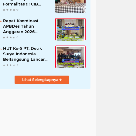
Formalitas !!! CIB
Desak Inspektorat
Bongkar Seluruh Fakta
dan Hentikan Dugaan
Rapat Koordinasi
Permainan Oknum
APBDes Tahun
Anggaran 2026
Semester II,
Kecamatan
Sokobanah Libatkan 12
HUT Ke-5 PT. Detik
Desa
Surya Indonesia
Berlangsung Lancar
dan Profesional,
Perkuat Kompetensi
Wartawan
Lihat Selengkapnya