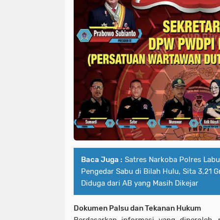
Baca Juga :
Satres Narkoba Polres Lab
Pengedar Sabu di Bilah Hulu, Sita 3,21
Diduga dari AB yang Masih Dikejar
Dokumen Palsu dan Tekanan Hukum