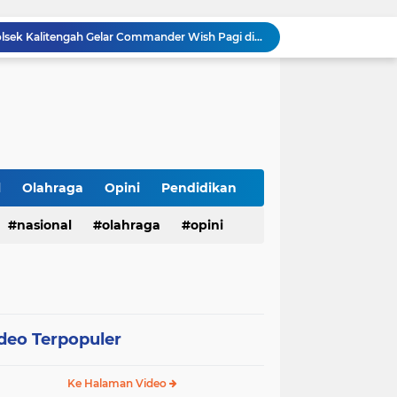
Ciptakan Rasa Aman, Polsek Kalitengah Gelar Commander Wish Pagi di 3 Titik Rawan LAMONGAN
Kakanwil Ditjenpas Riau Resmi Buka Semarak HUT Ke-81 RI, Lapas Pasir Pangarayan Turunkan Tim Terbaik di Kakanwil Cup Mini Soccer
tusan Botol Miras Ilegal dalam Ops Pekat
Wujudkan Semangat Merdeka, Lapas Pasir Pangarayan Gandeng Puskesmas Rambah Layani Pemeriksaan Kesehatan Gratis
Banjarejo Sabet Juara di Tiga Kejuaraan
rat: Razia Miras Amankan 24 Botol Cap Tikus
Warga Labuhanbatu Desak APH Buru "Jabak", Diduga Dalangi Jaringan Sabu yang Kembali Merajalela
Semarak HUT ke-81 RI, Kades Pangelen Zainal Abidin Gelar Jalan Sehat Bersama Warga
l
Olahraga
Opini
Pendidikan
Warga Kelurahan Aur Kuning Payakumbuh Krisis Air Bersih, Distribusi PDAM Sering Mati Total.
nasional
olahraga
opini
Warga Grand Talago Resah, Air PDAM Mati 2 Minggu, Kinerja PDAM Payakumbuh Disorot
deo Terpopuler
Ke Halaman Video