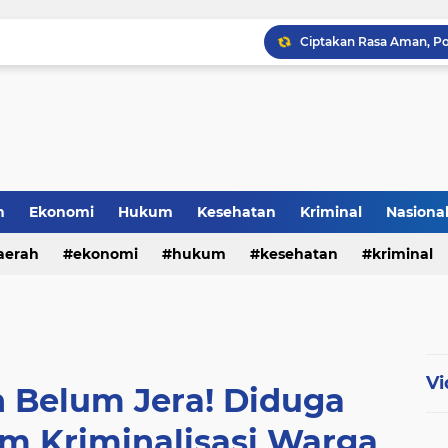
Polresta Cirebon Sita Ra
Prestasi Gemilang, SDN 
KRYD Polsek Mangoli Ba
h
Ekonomi
Hukum
Kesehatan
Kriminal
Nasiona
al
aerah
ekonomi
hukum
kesehatan
kriminal
sosial
Vi
n Belum Jera! Diduga
m Kriminalisasi Warga