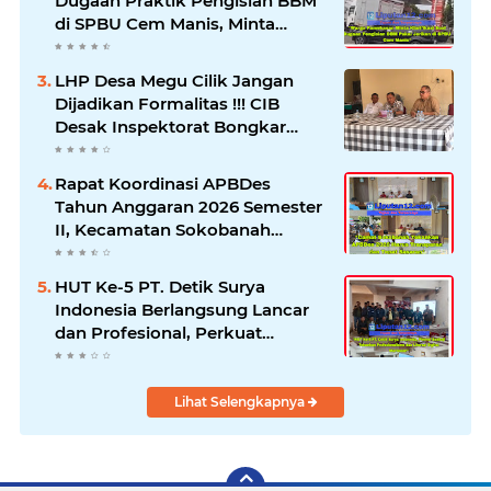
Dugaan Praktik Pengisian BBM
di SPBU Cem Manis, Minta
Klarifikasi dan Pengawasan
LHP Desa Megu Cilik Jangan
Dijadikan Formalitas !!! CIB
Desak Inspektorat Bongkar
Seluruh Fakta dan Hentikan
Dugaan Permainan Oknum
Rapat Koordinasi APBDes
Tahun Anggaran 2026 Semester
II, Kecamatan Sokobanah
Libatkan 12 Desa
HUT Ke-5 PT. Detik Surya
Indonesia Berlangsung Lancar
dan Profesional, Perkuat
Kompetensi Wartawan
Lihat Selengkapnya