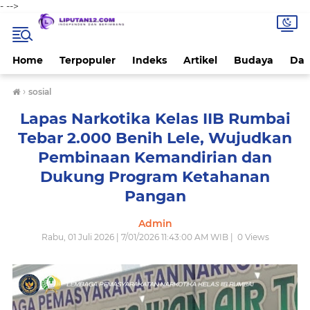
-
-->
Home
Terpopuler
Indeks
Artikel
Budaya
Dae
›
sosial
Lapas Narkotika Kelas IIB Rumbai
Tebar 2.000 Benih Lele, Wujudkan
Pembinaan Kemandirian dan
Dukung Program Ketahanan
Pangan
Admin
Rabu, 01 Juli 2026 | 7/01/2026 11:43:00 AM WIB |
0
Views