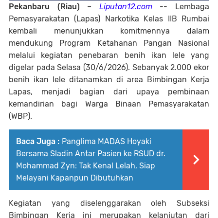
Pekanbaru (Riau)
–
Liputan12.com
-- Lembaga
Pemasyarakatan (Lapas) Narkotika Kelas IIB Rumbai
kembali menunjukkan komitmennya dalam
mendukung Program Ketahanan Pangan Nasional
melalui kegiatan penebaran benih ikan lele yang
digelar pada Selasa (30/6/2026). Sebanyak 2.000 ekor
benih ikan lele ditanamkan di area Bimbingan Kerja
Lapas, menjadi bagian dari upaya pembinaan
kemandirian bagi Warga Binaan Pemasyarakatan
(WBP).
Baca Juga :
Panglima MADAS Hoyaki
Bersama Sladin Antar Pasien ke RSUD dr.
Mohammad Zyn: Tak Kenal Lelah, Siap
Melayani Kapanpun Dibutuhkan
Kegiatan yang diselenggarakan oleh Subseksi
Bimbingan Kerja ini merupakan kelanjutan dari