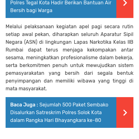
Polres Tegal Kota Hadir Berikan Bantuan Air
Bersih bagi Warga
Melalui pelaksanaan kegiatan apel pagi secara rutin
setiap awal pekan, diharapkan seluruh Aparatur Sipil
Negara (ASN) di lingkungan Lapas Narkotika Kelas IIB
Rumbai dapat terus menjaga kekompakan antar
sesama, meningkatkan profesionalisme dalam bekerja,
serta berkomitmen penuh untuk mewujudkan sistem
pemasyarakatan yang bersih dari segala bentuk
penyimpangan dan memiliki wibawa yang tinggi di
mata masyarakat.
Baca Juga :
Sejumlah 500 Paket Sembako
Disalurkan Satreskrim Polres Solok Kota
dalam Rangka Hari Bhayangkara ke-80