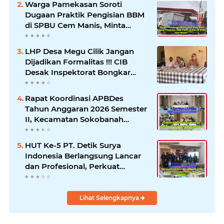
Warga Pamekasan Soroti
Dugaan Praktik Pengisian BBM
di SPBU Cem Manis, Minta
Klarifikasi dan Pengawasan
LHP Desa Megu Cilik Jangan
Dijadikan Formalitas !!! CIB
Desak Inspektorat Bongkar
Seluruh Fakta dan Hentikan
Dugaan Permainan Oknum
Rapat Koordinasi APBDes
Tahun Anggaran 2026 Semester
II, Kecamatan Sokobanah
Libatkan 12 Desa
HUT Ke-5 PT. Detik Surya
Indonesia Berlangsung Lancar
dan Profesional, Perkuat
Kompetensi Wartawan
Lihat Selengkapnya