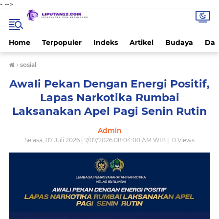
-
-->
Home
Terpopuler
Indeks
Artikel
Budaya
Dae
›
sosial
Awali Pekan Dengan Energi Positif,
Lapas Narkotika Rumbai
Laksanakan Apel Pagi Senin Rutin
Admin
Selasa, 07 Juli 2026 | 7/07/2026 08:04:00 AM WIB |
0
Views