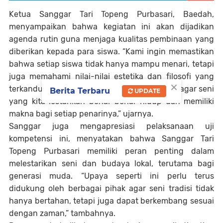
Ketua Sanggar Tari Topeng Purbasari, Baedah,
menyampaikan bahwa kegiatan ini akan dijadikan
agenda rutin guna menjaga kualitas pembinaan yang
diberikan kepada para siswa. “Kami ingin memastikan
bahwa setiap siswa tidak hanya mampu menari, tetapi
juga memahami nilai-nilai estetika dan filosofi yang
×
terkandung dalam tari tradisi. Hal ini penting agar seni
Berita Terbaru
UPDATE
yang kita lestarikan benar-benar hidup dan memiliki
makna bagi setiap penarinya,” ujarnya.
Sanggar juga mengapresiasi pelaksanaan uji
kompetensi ini, menyatakan bahwa Sanggar Tari
Topeng Purbasari memiliki peran penting dalam
melestarikan seni dan budaya lokal, terutama bagi
generasi muda. “Upaya seperti ini perlu terus
didukung oleh berbagai pihak agar seni tradisi tidak
hanya bertahan, tetapi juga dapat berkembang sesuai
dengan zaman,” tambahnya.