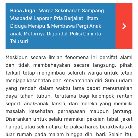
Baca Juga :
Warga Sokobanah Sampang
Waspada! Laporan Pria Berjaket Hitam
Diduga Menipu & Membawa Pergi Anak-
anak, Motornya Digondol, Polisi Diminta
Telusuri
Meskipun secara ilmiah fenomena ini bersifat alami
dan tidak membahayakan secara langsung, pihak
terkait tetap mengimbau seluruh warga untuk tetap
menjaga kesehatan dan kenyamanan diri. Suhu udara
yang rendah dalam waktu lama dapat menurunkan
daya tahan tubuh, terutama bagi kelompok rentan
seperti anak-anak, lansia, dan mereka yang memiliki
masalah kesehatan pernapasan maupun jantung.
Disarankan untuk selalu memakai pakaian tebal, jaket
hangat, atau selimut jika terpaksa harus beraktivitas di
luar rumah pada malam hingga dini hari. Selain itu,