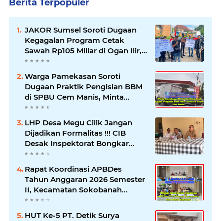
Berita Terpopuler
JAKOR Sumsel Soroti Dugaan
Kegagalan Program Cetak
Sawah Rp105 Miliar di Ogan Ilir,
Desak Kadis Pertanian Mundur
Warga Pamekasan Soroti
Dugaan Praktik Pengisian BBM
di SPBU Cem Manis, Minta
Klarifikasi dan Pengawasan
LHP Desa Megu Cilik Jangan
Dijadikan Formalitas !!! CIB
Desak Inspektorat Bongkar
Seluruh Fakta dan Hentikan
Dugaan Permainan Oknum
Rapat Koordinasi APBDes
Tahun Anggaran 2026 Semester
II, Kecamatan Sokobanah
Libatkan 12 Desa
HUT Ke-5 PT. Detik Surya