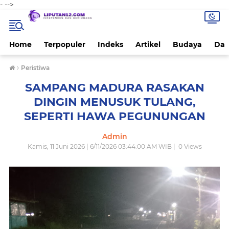
-
-->
Home
Terpopuler
Indeks
Artikel
Budaya
Dae
›
Peristiwa
SAMPANG MADURA RASAKAN
DINGIN MENUSUK TULANG,
SEPERTI HAWA PEGUNUNGAN
Admin
Kamis, 11 Juni 2026 | 6/11/2026 03:44:00 AM WIB |
0
Views