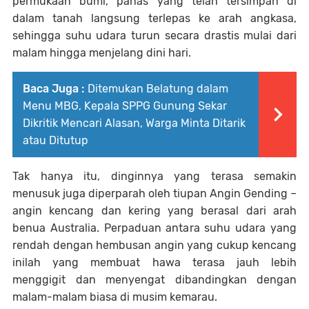
permukaan bumi, panas yang telah tersimpan di
dalam tanah langsung terlepas ke arah angkasa,
sehingga suhu udara turun secara drastis mulai dari
malam hingga menjelang dini hari.
Baca Juga :
Ditemukan Belatung dalam
Menu MBG, Kepala SPPG Gunung Sekar
Dikritik Mencari Alasan, Warga Minta Ditarik
atau Ditutup
Tak hanya itu, dinginnya yang terasa semakin
menusuk juga diperparah oleh tiupan Angin Gending –
angin kencang dan kering yang berasal dari arah
benua Australia. Perpaduan antara suhu udara yang
rendah dengan hembusan angin yang cukup kencang
inilah yang membuat hawa terasa jauh lebih
menggigit dan menyengat dibandingkan dengan
malam-malam biasa di musim kemarau.