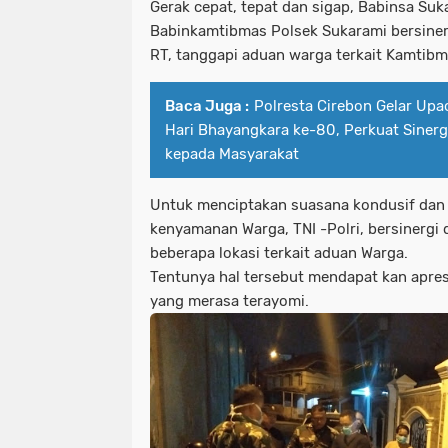
Gerak cepat, tepat dan sigap, Babinsa Su
Babinkamtibmas Polsek Sukarami bersiner
RT, tanggapi aduan warga terkait Kamtib
Baca Juga :
Polresta Cirebon Gelar Upa
Hari Bhayangkara ke-80, Perkuat Siner
kepada Masyarakat
Untuk menciptakan suasana kondusif da
kenyamanan Warga, TNI -Polri, bersinergi 
beberapa lokasi terkait aduan Warga.
Tentunya hal tersebut mendapat kan apresi
yang merasa terayomi.