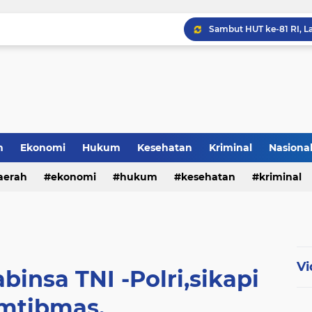
h
Ekonomi
Hukum
Kesehatan
Kriminal
Nasiona
al
aerah
ekonomi
hukum
kesehatan
kriminal
sosial
Vi
insa TNI -Polri,sikapi
mtibmas.