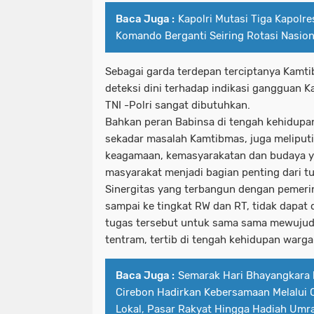
Baca Juga :
Kapolri Mutasi Tiga Kapolre
Komando Berganti Seiring Rotasi Nasion
Sebagai garda terdepan terciptanya Kamti
deteksi dini terhadap indikasi gangguan 
TNI -Polri sangat dibutuhkan.
Bahkan peran Babinsa di tengah kehidupan
sekadar masalah Kamtibmas, juga meliputi
keagamaan, kemasyarakatan dan budaya 
masyarakat menjadi bagian penting dari tu
Sinergitas yang terbangun dengan pemerin
sampai ke tingkat RW dan RT, tidak dapat
tugas tersebut untuk sama sama mewujud
tentram, tertib di tengah kehidupan warg
Baca Juga :
Semarak Hari Bhayangkara 
Cirebon Hadirkan Kebersamaan Melalui O
Lokal, Pasar Rakyat Hingga Hadiah Umr