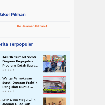
tikel Pilihan
Ke Halaman Pilihan
rita Terpopuler
JAKOR Sumsel Soroti
Dugaan Kegagalan
Program Cetak Sawah
Rp105 Miliar di Ogan
Ilir, Desak Kadis
Pertanian Mundur
Warga Pamekasan
Soroti Dugaan Praktik
Pengisian BBM di
SPBU Cem Manis,
Minta Klarifikasi dan
Pengawasan
LHP Desa Megu Cilik
Jangan Dijadikan