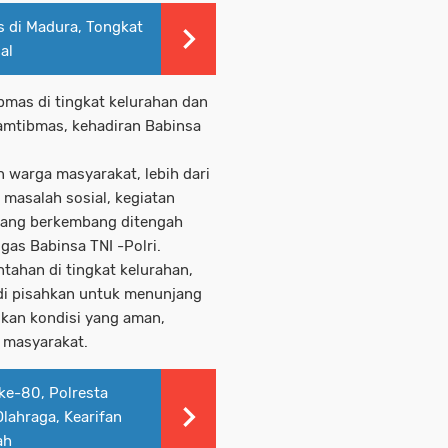
s di Madura, Tongkat
al
bmas di tingkat kelurahan dan
Kamtibmas, kehadiran Babinsa
 warga masyarakat, lebih dari
 masalah sosial, kegiatan
yang berkembang ditengah
gas Babinsa TNI -Polri.
tahan di tingkat kelurahan,
 di pisahkan untuk menunjang
kan kondisi yang aman,
a masyarakat.
ke-80, Polresta
lahraga, Kearifan
ah