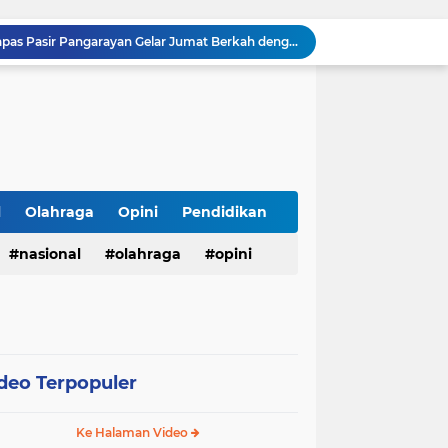
Sambut HUT ke-81 RI, Lapas Pasir Pangarayan Gelar Jumat Berkah dengan Berbagi Sembako kepada Warga Kurang Mampu
APBD Gelontorkan Rp. 23 Miliar untuk DPRD Sampang, Gedung Wakil Rakyat Malah Lengang Saat Jam Kerja
Tepis Isu Miring, AKD Karangbinangun Pastikan BUMDes Transparan dan Diawasi Ketat
Semarak HUT ke-81 RI, Lapas Kuningan Gelar Fun Walk, Donor Darah, Pemeriksaan Kesehatan hingga Bakti Sosial
Innalillahi, Cak Sholeh Pengacara "No Viral No Justice" Berpulang, Jenazah Akan Dimakamkan di Ponpes Singa Putih Pasuruan
Operasional SPPG 5 Bandengan berhenti sementara usai menu MBG di duga sebabkan keracunan bagaimana dengan air limbah SPPG 3 Bawu yang di duga cemari sumur warga.
Gerhana Matahari Total 12 Agustus 2026: Fenomena Langka, Apakah Bisa Dilihat dari Indonesia?
Meriahkan Final Piala Presiden 2026, Polresta Cirebon Gelar Nobar Persib vs Persebaya dan Bagi-Bagi Motor Listrik
l
Olahraga
Opini
Pendidikan
Ringkus Satu Orang Tersangka, Satresnarkoba Polres Payakumbuh Amankan Satu Paket Sabu
nasional
olahraga
opini
Wujudkan Semangat Merdeka, Lapas Pasir Pangarayan Gandeng Puskesmas Rambah Layani Pemeriksaan Kesehatan Gratis
deo Terpopuler
Ke Halaman Video