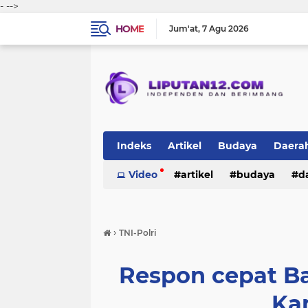
-
-->
HOME
Jum'at
7 Agu 2026
Indeks
Artikel
Budaya
Daera
Peristiwa
Video
Politik
artikel
TNI-Polri
budaya
sosi
d
peristiwa
politik
tni-polri
›
TNI-Polri
Respon cepat Bab
Ka