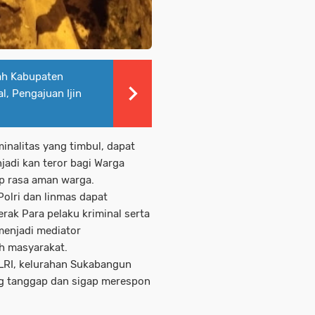
ah Kabupaten
, Pengajuan Ijin
inalitas yang timbul, dapat
adi kan teror bagi Warga
ap rasa aman warga.
Polri dan linmas dapat
ak Para pelaku kriminal serta
menjadi mediator
ah masyarakat.
OLRI, kelurahan Sukabangun
g tanggap dan sigap merespon