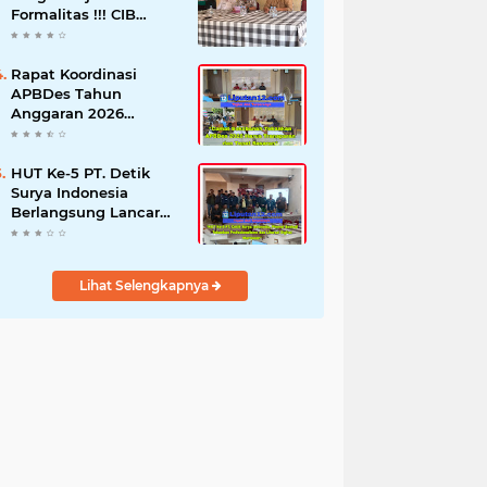
Formalitas !!! CIB
Desak Inspektorat
Bongkar Seluruh Fakta
dan Hentikan Dugaan
Rapat Koordinasi
Permainan Oknum
APBDes Tahun
Anggaran 2026
Semester II,
Kecamatan
Sokobanah Libatkan 12
HUT Ke-5 PT. Detik
Desa
Surya Indonesia
Berlangsung Lancar
dan Profesional,
Perkuat Kompetensi
Wartawan
Lihat Selengkapnya