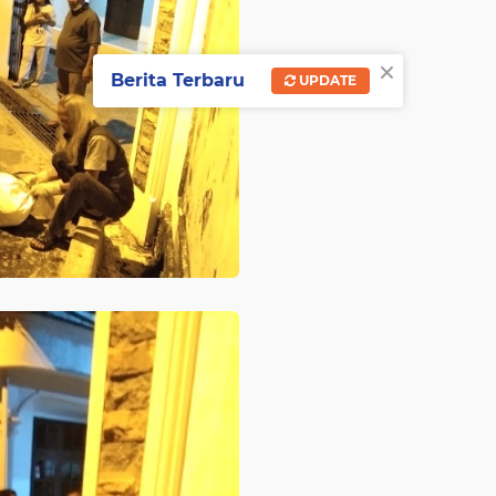
×
Berita Terbaru
UPDATE