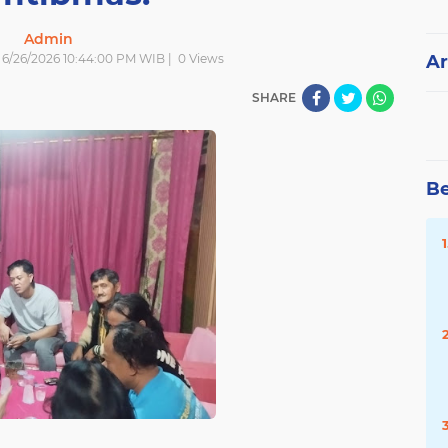
Admin
| 6/26/2026 10:44:00 PM WIB |
0
Views
Ar
SHARE
Be