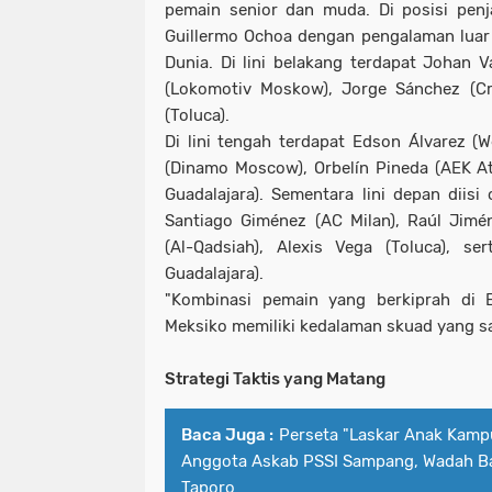
pemain senior dan muda. Di posisi pen
Guillermo Ochoa dengan pengalaman luar b
Dunia. Di lini belakang terdapat Johan 
(Lokomotiv Moskow), Jorge Sánchez (Cr
(Toluca).
Di lini tengah terdapat Edson Álvarez (
(Dinamo Moscow), Orbelín Pineda (AEK A
Guadalajara). Sementara lini depan diisi 
Santiago Giménez (AC Milan), Raúl Jimé
(Al-Qadsiah), Alexis Vega (Toluca), se
Guadalajara).
"Kombinasi pemain yang berkiprah di
Meksiko memiliki kedalaman skuad yang sa
Strategi Taktis yang Matang
Baca Juga :
Perseta "Laskar Anak Kamp
Anggota Askab PSSI Sampang, Wadah Ba
Taporo