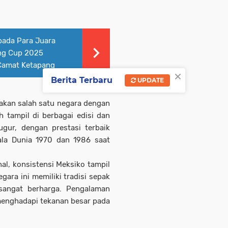
pada Para Juara
ng Cup 2025
 Camat Ketapang
×
Berita Terbaru
UPDATE
akan salah satu negara dengan
h tampil di berbagai edisi dan
ugur, dengan prestasi terbaik
ala Dunia 1970 dan 1986 saat
l, konsistensi Meksiko tampil
ra ini memiliki tradisi sepak
sangat berharga. Pengalaman
menghadapi tekanan besar pada