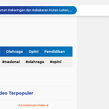
BMKG Peringatkan Ancaman Kekeringan dan Kebakaran Hutan-Lahan, Masyarakat Diminta Tingkatkan Kewaspadaan
HUT Ke-5 PT. Detik Surya Indonesia Berlangsung Lancar dan Profesional, Perkuat Kompetensi Wartawan
Direktur RSUD dr. Muhammad Soewandhie Surabaya Diduga Tolak Berkas Permohonan Kuasa Hukum Ahli Waris, Kasus Dugaan Kelalaian Medis Memanas
LHP Desa Megu Cilik Jangan Dijadikan Formalitas !!! CIB Desak Inspektorat Bongkar Seluruh Fakta dan Hentikan Dugaan Permainan Oknum
Ari Andreansyah Asal Sampang Lolos ke Top 37 Group 5 D'Academy 8, Raih 3 Standing Ovation
Satresnarkoba Polres Labusel Gerebek Rumah di Kota Pinang, Andre Ditangkap dengan Sabu 1,45 Gram
Lapas Narkotika Rumbai Gelar Razia Rutin Blok Hunian Guna Meningkatkan Keamanan dan Ketertiban
Lapas Pasir Pangarayan Gelar Donor Darah di RSUD Rokan Hulu, Wujud Kepedulian dalam Semarak HUT Ke-81 RI
l
Olahraga
Opini
Pendidikan
123 Guru dan Siswa alami mual dan muntah usai santap makanan dari SPPG 5 Bandengan.
nasional
olahraga
opini
Menggali Kembali Marwah Bhuppa’ Bhabu’ Guru Rato’: Filosofi Luhur Madura di Tengah Arus Modernisasi
deo Terpopuler
Ke Halaman Video