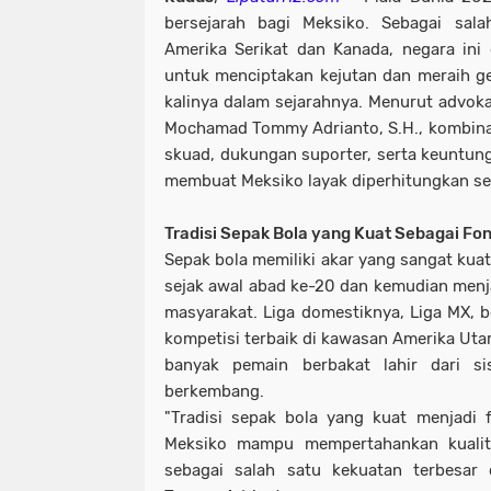
bersejarah bagi Meksiko. Sebagai sa
Amerika Serikat dan Kanada, negara ini d
untuk menciptakan kejutan dan meraih ge
kalinya dalam sejarahnya. Menurut advoka
Mochamad Tommy Adrianto, S.H., kombinas
skuad, dukungan suporter, serta keuntung
membuat Meksiko layak diperhitungkan seb
Tradisi Sepak Bola yang Kuat Sebagai Fo
Sepak bola memiliki akar yang sangat kua
sejak awal abad ke-20 dan kemudian menja
masyarakat. Liga domestiknya, Liga MX, 
kompetisi terbaik di kawasan Amerika Uta
banyak pemain berbakat lahir dari s
berkembang.
"Tradisi sepak bola yang kuat menjadi
Meksiko mampu mempertahankan kualit
sebagai salah satu kekuatan terbesar