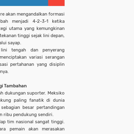
rre akan mengandalkan formasi
bah menjadi 4-2-3-1 ketika
ategi utama yang kemungkinan
ekanan tinggi sejak lini depan,
alui sayap.
 lini tengah dan penyerang
enciptakan variasi serangan
sasi pertahanan yang disiplin
anya.
rgi Tambahan
ah dukungan suporter. Meksiko
ukung paling fanatik di dunia
 sebagian besar pertandingan
n ribu pendukung sendiri.
p tim nasional sangat tinggi.
para pemain akan merasakan