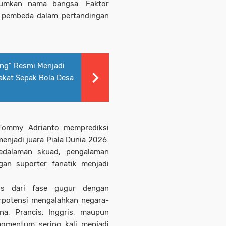
umkan nama bangsa. Faktor
di pembeda dalam pertandingan
ng" Resmi Menjadi
kat Sepak Bola Desa
 Tommy Adrianto memprediksi
menjadi juara Piala Dunia 2026.
kedalaman skuad, pengalaman
gan suporter fanatik menjadi
os dari fase gugur dengan
erpotensi mengalahkan negara-
ina, Prancis, Inggris, maupun
omentum sering kali menjadi