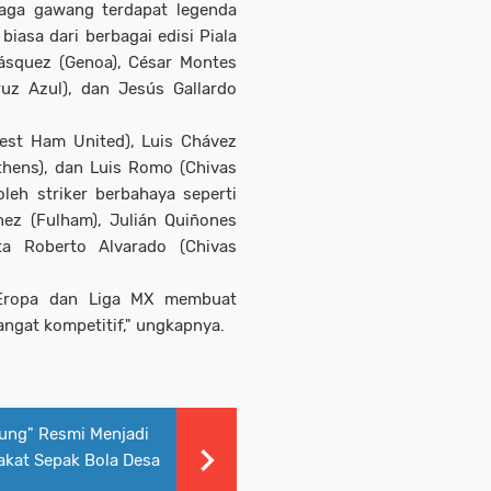
jaga gawang terdapat legenda
iasa dari berbagai edisi Piala
Vásquez (Genoa), César Montes
uz Azul), dan Jesús Gallardo
West Ham United), Luis Chávez
thens), dan Luis Romo (Chivas
oleh striker berbahaya seperti
nez (Fulham), Julián Quiñones
rta Roberto Alvarado (Chivas
 Eropa dan Liga MX membuat
ngat kompetitif," ungkapnya.
ung" Resmi Menjadi
kat Sepak Bola Desa