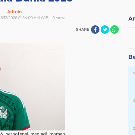
Admin
| 6/12/2026 01:54:00 AM WIB |
0
Views
Ar
SHARE
Be
26 berpotensi menjadi momen