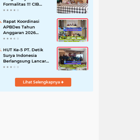
Formalitas !!! CIB
Desak Inspektorat
Bongkar Seluruh Fakta
dan Hentikan Dugaan
Rapat Koordinasi
Permainan Oknum
APBDes Tahun
Anggaran 2026
Semester II,
Kecamatan
Sokobanah Libatkan 12
HUT Ke-5 PT. Detik
Desa
Surya Indonesia
Berlangsung Lancar
dan Profesional,
Perkuat Kompetensi
Wartawan
Lihat Selengkapnya