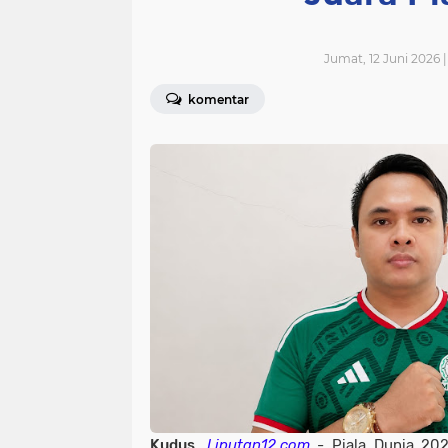
Jumat, 12 Juni 2026 
komentar
Kudus
,
Liputan12.com
- Piala Dunia 20