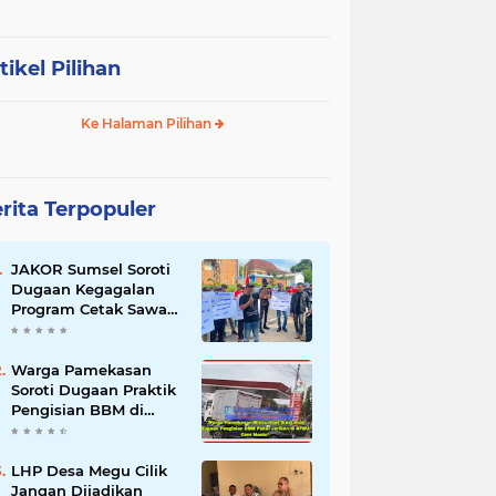
tikel Pilihan
Ke Halaman Pilihan
rita Terpopuler
JAKOR Sumsel Soroti
Dugaan Kegagalan
Program Cetak Sawah
Rp105 Miliar di Ogan
Ilir, Desak Kadis
Pertanian Mundur
Warga Pamekasan
Soroti Dugaan Praktik
Pengisian BBM di
SPBU Cem Manis,
Minta Klarifikasi dan
Pengawasan
LHP Desa Megu Cilik
Jangan Dijadikan