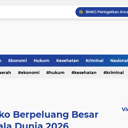
h
Ekonomi
Hukum
Kesehatan
Kriminal
Nasiona
al
aerah
ekonomi
hukum
kesehatan
kriminal
sosial
Vi
iko Berpeluang Besar
ala Dunia 2026