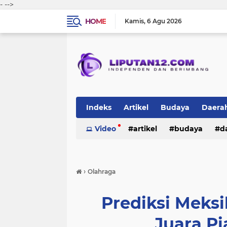
-
-->
HOME
Kamis
6 Agu 2026
Indeks
Artikel
Budaya
Daera
Peristiwa
Video
Politik
artikel
TNI-Polri
budaya
sosi
d
peristiwa
politik
tni-polri
›
Olahraga
Prediksi Meks
Juara Pi