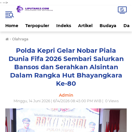
-
-->
Home
Terpopuler
Indeks
Artikel
Budaya
Dae
›
Olahraga
Polda Kepri Gelar Nobar Piala
Dunia Fifa 2026 Sembari Salurkan
Bansos dan Serahkan Alsintan
Dalam Rangka Hut Bhayangkara
Ke-80
Admin
Minggu, 14 Juni 2026 | 6/14/2026 08:45:00 PM WIB |
0
Views