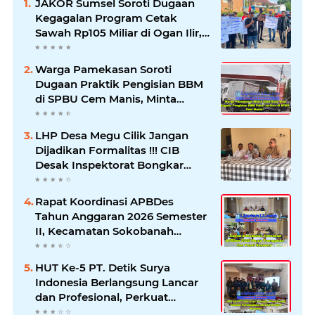
JAKOR Sumsel Soroti Dugaan
Kegagalan Program Cetak
Sawah Rp105 Miliar di Ogan Ilir,
Desak Kadis Pertanian Mundur
Warga Pamekasan Soroti
Dugaan Praktik Pengisian BBM
di SPBU Cem Manis, Minta
Klarifikasi dan Pengawasan
LHP Desa Megu Cilik Jangan
Dijadikan Formalitas !!! CIB
Desak Inspektorat Bongkar
Seluruh Fakta dan Hentikan
Dugaan Permainan Oknum
Rapat Koordinasi APBDes
Tahun Anggaran 2026 Semester
II, Kecamatan Sokobanah
Libatkan 12 Desa
HUT Ke-5 PT. Detik Surya
Indonesia Berlangsung Lancar
dan Profesional, Perkuat
Kompetensi Wartawan