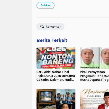
Artikel
komentar
Berita Terkait
Seru Abis! Nobar Final
Viral! Pernyataan
Piala Dunia 2026 Bersama
Pengasuh Ponpes A
Cakades Daleman, Hadiah
Husna Jepara: Pro
Door Prize Menanti!
MBG Dinyatakan H
Timbul Berbagai
Tanggapan Seruat