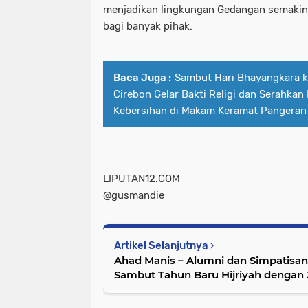
menjadikan lingkungan Gedangan semakin 
bagi banyak pihak.
Baca Juga :
Sambut Hari Bhayangkara k
Cirebon Gelar Bakti Religi dan Serahkan
Kebersihan di Makam Keramat Pangeran
LIPUTAN12.COM
@gusmandie
Artikel Selanjutnya
Ahad Manis – Alumni dan Simpatisa
Sambut Tahun Baru Hijriyah dengan
Zainal Abidin Khoir