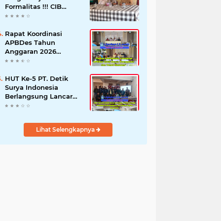
Formalitas !!! CIB
Desak Inspektorat
Bongkar Seluruh Fakta
dan Hentikan Dugaan
Rapat Koordinasi
Permainan Oknum
APBDes Tahun
Anggaran 2026
Semester II,
Kecamatan
Sokobanah Libatkan 12
HUT Ke-5 PT. Detik
Desa
Surya Indonesia
Berlangsung Lancar
dan Profesional,
Perkuat Kompetensi
Wartawan
Lihat Selengkapnya