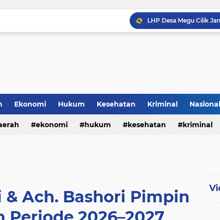
h
Ekonomi
Hukum
Kesehatan
Kriminal
Nasiona
al
aerah
ekonomi
hukum
kesehatan
kriminal
sosial
Vi
 & Ach. Bashori Pimpin
 Periode 2026–2027