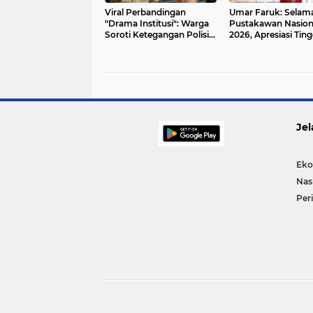
Viral Perbandingan
Umar Faruk: Selama
"Drama Institusi": Warga
Pustakawan Nasion
Soroti Ketegangan Polisi–
2026, Apresiasi Ting
Kejaksaan, KPK Dinilai
Penjaga Ilmu dan Pe
Tidak Optimal
Peradaban
Jel
Eko
Nas
Per