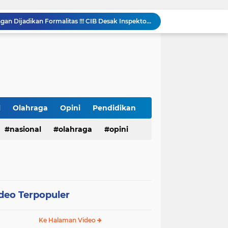
LHP Desa Megu Cilik Jangan Dijadikan Formalitas !!! CIB Desak Inspektorat Bongkar Seluruh Fakta dan Hentikan Dugaan Permainan Oknum
Ari Andreansyah Asal Sampang Lolos ke Top 37 Group 5 D'Academy 8, Raih 3 Standing Ovation
Satresnarkoba Polres Labusel Gerebek Rumah di Kota Pinang, Andre Ditangkap dengan Sabu 1,45 Gram
Lapas Narkotika Rumbai Gelar Razia Rutin Blok Hunian Guna Meningkatkan Keamanan dan Ketertiban
Lapas Pasir Pangarayan Gelar Donor Darah di RSUD Rokan Hulu, Wujud Kepedulian dalam Semarak HUT Ke-81 RI
123 Guru dan Siswa alami mual dan muntah usai santap makanan dari SPPG 5 Bandengan.
Menggali Kembali Marwah Bhuppa’ Bhabu’ Guru Rato’: Filosofi Luhur Madura di Tengah Arus Modernisasi
BMKG Peringatkan Ancaman Kekeringan dan Kebakaran Hutan-Lahan, Masyarakat Diminta Tingkatkan Kewaspadaan
l
Olahraga
Opini
Pendidikan
HUT Ke-5 PT. Detik Surya Indonesia Berlangsung Lancar dan Profesional, Perkuat Kompetensi Wartawan
nasional
olahraga
opini
Kasubag TU Lapas Pasir Pangarayan Wakili Kalapas Hadiri Bulan Bakti Pramuka 2026 Tingkat Kabupaten Rokan Hulu
deo Terpopuler
Ke Halaman Video