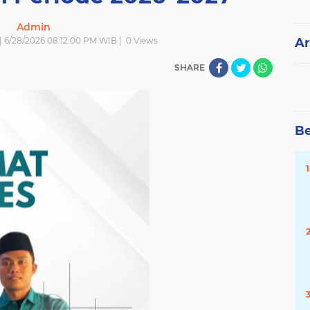
Admin
| 6/28/2026 08:12:00 PM WIB |
0
Views
Ar
SHARE
Be