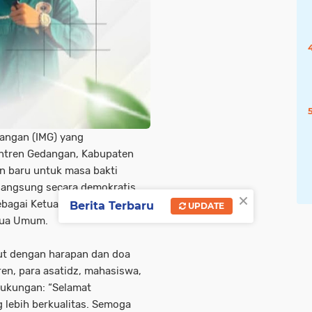
angan (IMG) yang
ntren Gedangan, Kabupaten
 baru untuk masa bakti
langsung secara demokratis,
×
sebagai Ketua Umum,
Berita Terbaru
UPDATE
etua Umum.
ut dengan harapan dan doa
en, para asatidz, mahasiswa,
dukungan: “Selamat
ebih berkualitas. Semoga