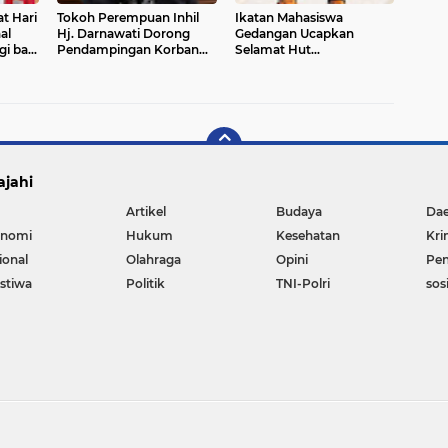
t Hari
Tokoh Perempuan Inhil
Ikatan Mahasiswa
al
Hj. Darnawati Dorong
Gedangan Ucapkan
gi bagi
Pendampingan Korban
Selamat Hut
lita
Dugaan Pencabulan di
Bhayangkara ke-80:
Kuala Enok
TERUS Berbakti Demi
Indonesia Maju
ajahi
Artikel
Budaya
Da
nomi
Hukum
Kesehatan
Kri
ional
Olahraga
Opini
Pen
istiwa
Politik
TNI-Polri
sos
Copyright ©
2026 liputan12. All right reserved