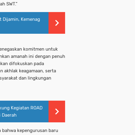
ah SWT.”
t Dijamin, Kemenag
menegaskan komitmen untuk
ankan amanah ini dengan penuh
akan difokuskan pada
n akhlak keagamaan, serta
yarakat dan lingkungan
ukung Kegiatan ROAD
i Daerah
n bahwa kepengurusan baru