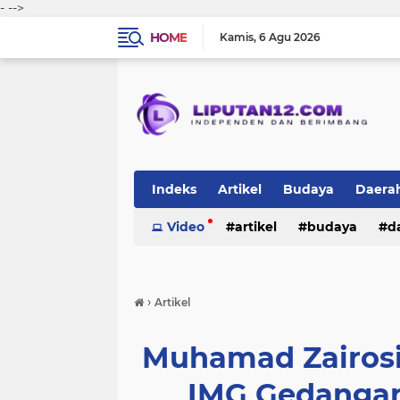
-
-->
HOME
Kamis
6 Agu 2026
Indeks
Artikel
Budaya
Daera
Peristiwa
Video
Politik
artikel
TNI-Polri
budaya
sosi
d
peristiwa
politik
tni-polri
›
Artikel
Muhamad Zairosi
IMG Gedangan