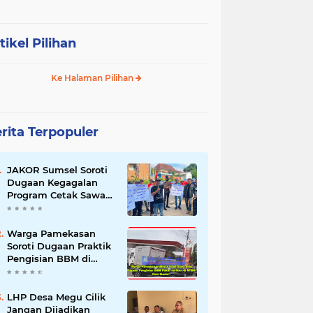
tikel Pilihan
Ke Halaman Pilihan
rita Terpopuler
JAKOR Sumsel Soroti
Dugaan Kegagalan
Program Cetak Sawah
Rp105 Miliar di Ogan
Ilir, Desak Kadis
Pertanian Mundur
Warga Pamekasan
Soroti Dugaan Praktik
Pengisian BBM di
SPBU Cem Manis,
Minta Klarifikasi dan
Pengawasan
LHP Desa Megu Cilik
Jangan Dijadikan