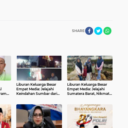
SHARE
Liburan Keluarga Besar
Liburan Keluarga Besar
l
Empat Media: Jelajahi
Empat Media: Jelajahi
gram
Keindahan Sumbar dari
Sumatera Barat, Nikmati
aram,
Jam Gadang Hingga
Keindahan Alam dan
Pantai Air Manis,
Budaya
Walaupun Terjebak Macet
Panjang