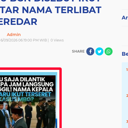
FTAR NAMA TERLIBAT
Ar
EREDAR
Admin
| 6/09/2026 06:19:00 PM WIB |
0
Views
SHARE
Be