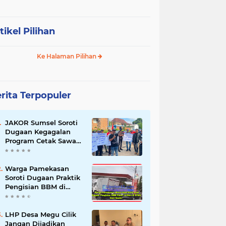
tikel Pilihan
Ke Halaman Pilihan
rita Terpopuler
JAKOR Sumsel Soroti
Dugaan Kegagalan
Program Cetak Sawah
Rp105 Miliar di Ogan
Ilir, Desak Kadis
Pertanian Mundur
Warga Pamekasan
Soroti Dugaan Praktik
Pengisian BBM di
SPBU Cem Manis,
Minta Klarifikasi dan
Pengawasan
LHP Desa Megu Cilik
Jangan Dijadikan