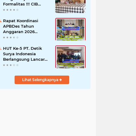
Formalitas !!! CIB
Desak Inspektorat
Bongkar Seluruh Fakta
dan Hentikan Dugaan
Rapat Koordinasi
Permainan Oknum
APBDes Tahun
Anggaran 2026
Semester II,
Kecamatan
Sokobanah Libatkan 12
HUT Ke-5 PT. Detik
Desa
Surya Indonesia
Berlangsung Lancar
dan Profesional,
Perkuat Kompetensi
Wartawan
Lihat Selengkapnya