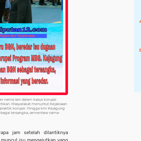
an nama lain dalam kasus korupsi
ntikan. Masyarakat menuntut Kejaksaan
raktik korupsi. Hingga kini Kejagung
bagai tersangka, sementara nama-
pa jam setelah dilantiknya
, muncul isu mengejutkan yang