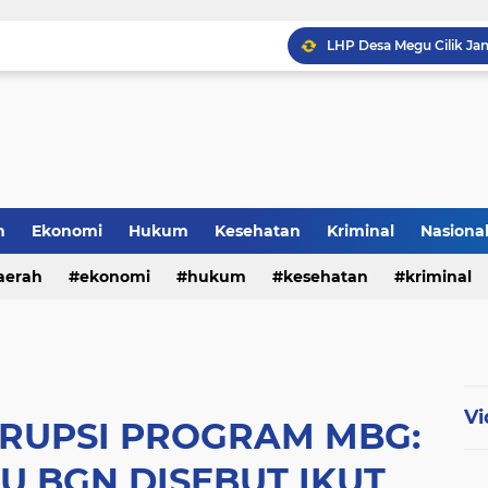
h
Ekonomi
Hukum
Kesehatan
Kriminal
Nasiona
al
aerah
ekonomi
hukum
kesehatan
kriminal
sosial
Vi
ORUPSI PROGRAM MBG:
U BGN DISEBUT IKUT