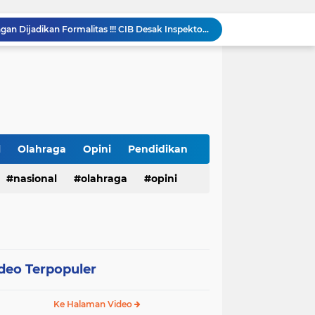
LHP Desa Megu Cilik Jangan Dijadikan Formalitas !!! CIB Desak Inspektorat Bongkar Seluruh Fakta dan Hentikan Dugaan Permainan Oknum
Ari Andreansyah Asal Sampang Lolos ke Top 37 Group 5 D'Academy 8, Raih 3 Standing Ovation
Satresnarkoba Polres Labusel Gerebek Rumah di Kota Pinang, Andre Ditangkap dengan Sabu 1,45 Gram
Lapas Narkotika Rumbai Gelar Razia Rutin Blok Hunian Guna Meningkatkan Keamanan dan Ketertiban
Lapas Pasir Pangarayan Gelar Donor Darah di RSUD Rokan Hulu, Wujud Kepedulian dalam Semarak HUT Ke-81 RI
123 Guru dan Siswa alami mual dan muntah usai santap makanan dari SPPG 5 Bandengan.
Menggali Kembali Marwah Bhuppa’ Bhabu’ Guru Rato’: Filosofi Luhur Madura di Tengah Arus Modernisasi
BMKG Peringatkan Ancaman Kekeringan dan Kebakaran Hutan-Lahan, Masyarakat Diminta Tingkatkan Kewaspadaan
l
Olahraga
Opini
Pendidikan
HUT Ke-5 PT. Detik Surya Indonesia Berlangsung Lancar dan Profesional, Perkuat Kompetensi Wartawan
nasional
olahraga
opini
Kasubag TU Lapas Pasir Pangarayan Wakili Kalapas Hadiri Bulan Bakti Pramuka 2026 Tingkat Kabupaten Rokan Hulu
deo Terpopuler
Ke Halaman Video