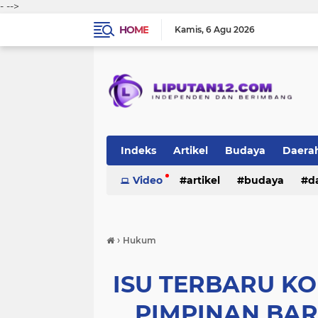
-
-->
HOME
Kamis
6 Agu 2026
Indeks
Artikel
Budaya
Daera
Peristiwa
Video
Politik
artikel
TNI-Polri
budaya
sosi
d
peristiwa
politik
tni-polri
›
Hukum
ISU TERBARU K
PIMPINAN BAR