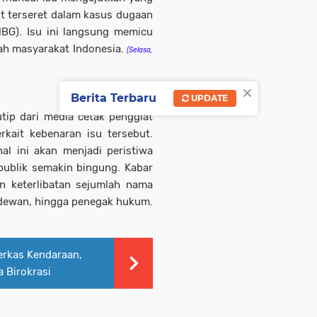
t terseret dalam kasus dugaan
MBG). Isu ini langsung memicu
ah masyarakat Indonesia.
(Selasa,
×
Berita Terbaru
UPDATE
tip dari media cetak penggiat
rkait kebenaran isu tersebut.
hal ini akan menjadi peristiwa
ublik semakin bingung. Kabar
 keterlibatan sejumlah nama
a dewan, hingga penegak hukum.
erkas Kendaraan,
 Birokrasi