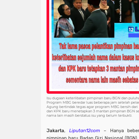
Isu dugaan keterlibatan pimpinan baru BGN dan puluh
Program MBG beredar luas beberapa jam setelah pela
Agung bertindak tegas agar program MBG bersih dari p
dan KPK baru menetapkan 3 mantan pimpinan BGN se
nama lain masih berstatus isu yang belum terbukti.
Jakarta
,
Liputan12com
– Hanya bebera
pimpinan baru Badan Gizi Nasional (BGN)