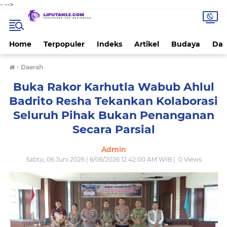
-
-->
Home
Terpopuler
Indeks
Artikel
Budaya
Dae
›
Daerah
Buka Rakor Karhutla Wabub Ahlul
Badrito Resha Tekankan Kolaborasi
Seluruh Pihak Bukan Penanganan
Secara Parsial
Admin
Sabtu, 06 Juni 2026 | 6/06/2026 12:42:00 AM WIB |
0
Views