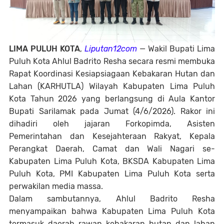
LIMA PULUH KOTA
,
Liputan12com
— Wakil Bupati Lima
Puluh Kota Ahlul Badrito Resha secara resmi membuka
Rapat Koordinasi Kesiapsiagaan Kebakaran Hutan dan
Lahan (KARHUTLA) Wilayah Kabupaten Lima Puluh
Kota Tahun 2026 yang berlangsung di Aula Kantor
Bupati Sarilamak pada Jumat (4/6/2026). Rakor ini
dihadiri oleh jajaran Forkopimda, Asisten
Pemerintahan dan Kesejahteraan Rakyat, Kepala
Perangkat Daerah, Camat dan Wali Nagari se-
Kabupaten Lima Puluh Kota, BKSDA Kabupaten Lima
Puluh Kota, PMI Kabupaten Lima Puluh Kota serta
perwakilan media massa.
Dalam sambutannya, Ahlul Badrito Resha
menyampaikan bahwa Kabupaten Lima Puluh Kota
termasuk daerah rawan kebakaran hutan dan lahan