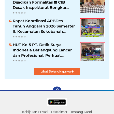
Dijadikan Formalitas !!! CIB
Desak Inspektorat Bongkar
Seluruh Fakta dan Hentikan
Dugaan Permainan Oknum
Rapat Koordinasi APBDes
Tahun Anggaran 2026 Semester
II, Kecamatan Sokobanah
Libatkan 12 Desa
HUT Ke-5 PT. Detik Surya
Indonesia Berlangsung Lancar
dan Profesional, Perkuat
Kompetensi Wartawan
Lihat Selengkapnya
Kebijakan Privasi
Disclaimer
Tentang Kami