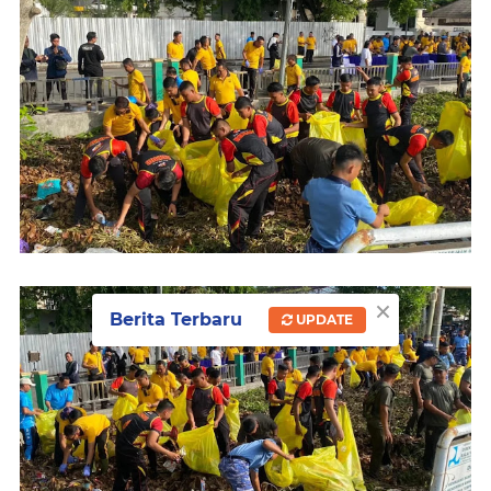
×
Berita Terbaru
UPDATE