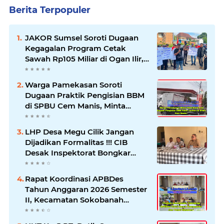
Berita Terpopuler
JAKOR Sumsel Soroti Dugaan
Kegagalan Program Cetak
Sawah Rp105 Miliar di Ogan Ilir,
Desak Kadis Pertanian Mundur
Warga Pamekasan Soroti
Dugaan Praktik Pengisian BBM
di SPBU Cem Manis, Minta
Klarifikasi dan Pengawasan
LHP Desa Megu Cilik Jangan
Dijadikan Formalitas !!! CIB
Desak Inspektorat Bongkar
Seluruh Fakta dan Hentikan
Dugaan Permainan Oknum
Rapat Koordinasi APBDes
Tahun Anggaran 2026 Semester
II, Kecamatan Sokobanah
Libatkan 12 Desa