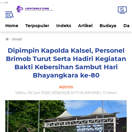
-
-->
Home
Terpopuler
Indeks
Artikel
Budaya
Dae
›
sosial
Dipimpin Kapolda Kalsel, Personel
Brimob Turut Serta Hadiri Kegiatan
Bakti Kebersihan Sambut Hari
Bhayangkara ke-80
Admin
Sabtu, 06 Juni 2026 | 6/06/2026 10:17:00 AM WIB |
0
Views