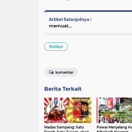
Artikel Selanjutnya
memuat...
Budaya
komentar
Berita Terkait
Madas Sampang: Satu
Pawai Menjelang Ha
Darah, Satu Tujuan, akan
Niha'iyah Yayasan