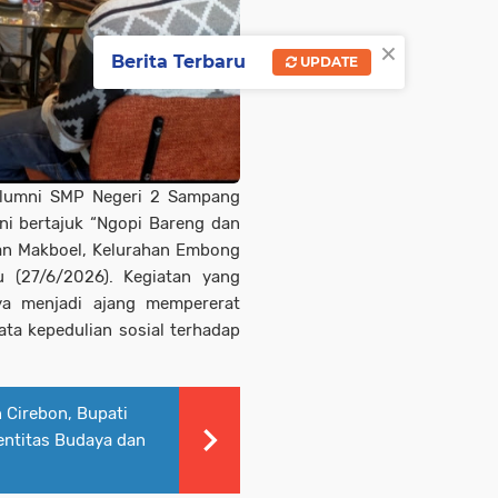
×
Berita Terbaru
UPDATE
lumni SMP Negeri 2 Sampang
i bertajuk “Ngopi Bareng dan
lan Makboel, Kelurahan Embong
 (27/6/2026). Kegiatan yang
ya menjadi ajang mempererat
ata kepedulian sosial terhadap
 Cirebon, Bupati
entitas Budaya dan