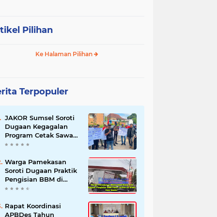
tikel Pilihan
Ke Halaman Pilihan
rita Terpopuler
JAKOR Sumsel Soroti
Dugaan Kegagalan
Program Cetak Sawah
Rp105 Miliar di Ogan
Ilir, Desak Kadis
Pertanian Mundur
Warga Pamekasan
Soroti Dugaan Praktik
Pengisian BBM di
SPBU Cem Manis,
Minta Klarifikasi dan
Pengawasan
Rapat Koordinasi
APBDes Tahun