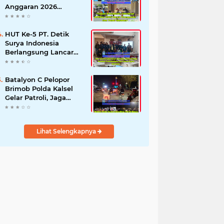
Anggaran 2026
Semester II,
Kecamatan
Sokobanah Libatkan 12
HUT Ke-5 PT. Detik
Desa
Surya Indonesia
Berlangsung Lancar
dan Profesional,
Perkuat Kompetensi
Wartawan
Batalyon C Pelopor
Brimob Polda Kalsel
Gelar Patroli, Jaga
Tabalong Tetap Aman
dan Kondusif
Lihat Selengkapnya