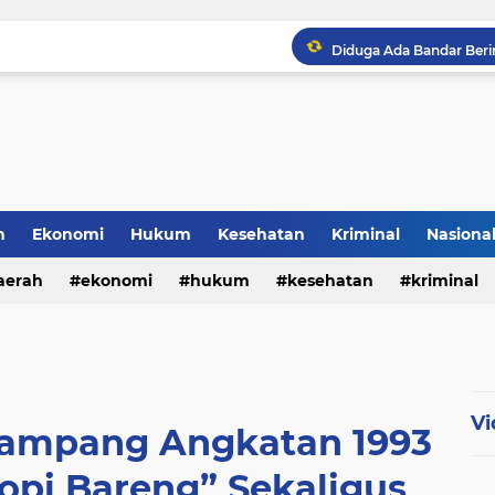
h
Ekonomi
Hukum
Kesehatan
Kriminal
Nasiona
al
aerah
ekonomi
hukum
kesehatan
kriminal
sosial
Vi
ampang Angkatan 1993
opi Bareng” Sekaligus