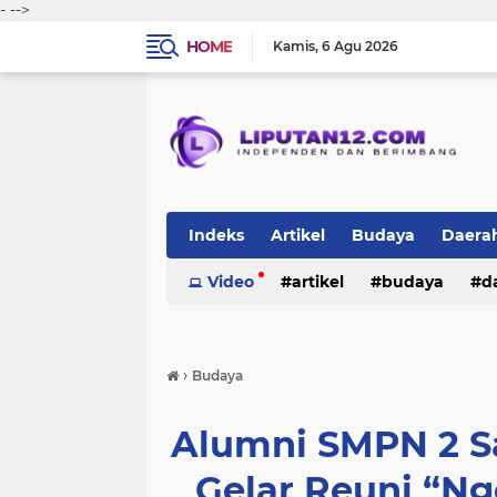
-
-->
HOME
Kamis
6 Agu 2026
Indeks
Artikel
Budaya
Daera
Peristiwa
Video
Politik
artikel
TNI-Polri
budaya
sosi
d
peristiwa
politik
tni-polri
›
Budaya
Alumni SMPN 2 S
Gelar Reuni “Ng