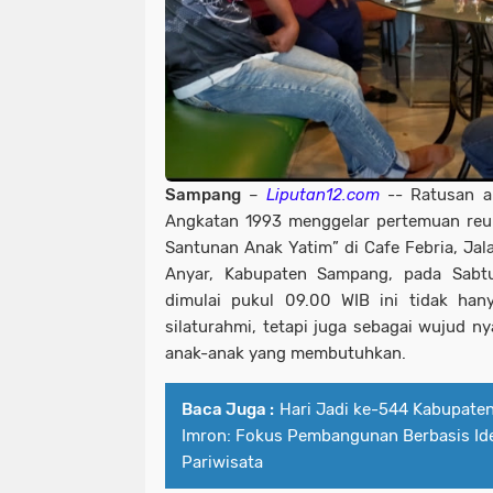
Sampang
–
Liputan12.com
-- Ratusan a
Angkatan 1993 menggelar pertemuan reun
Santunan Anak Yatim” di Cafe Febria, Ja
Anyar, Kabupaten Sampang, pada Sabtu
dimulai pukul 09.00 WIB ini tidak han
silaturahmi, tetapi juga sebagai wujud ny
anak-anak yang membutuhkan.
Baca Juga :
Hari Jadi ke-544 Kabupaten
Imron: Fokus Pembangunan Berbasis Id
Pariwisata