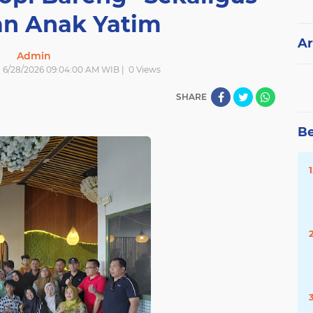
n Anak Yatim
Ar
Admin
| 6/28/2026 09:04:00 AM WIB |
0
Views
SHARE
Be