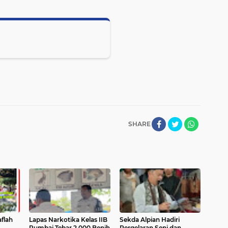
SHARE
flah
Lapas Narkotika Kelas IIB
Sekda Alpian Hadiri
Rumbai Tebar 2.000 Benih
Pergelaran Seni dan