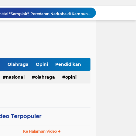
Diduga Ada Bandar Berinisial "Samplok", Peredaran Narkoba di Kampung Nilon Bilah Hilir Resahkan Warga
KEGIATA COFEE MORNING DAN SILATURAHMI POLSEK SADU BERSAMA MEDIA/LSM DI KECAMATAN SADU.
Perkuat Deteksi Dini Gangguan Kamtib, Lapas Pasir Pangarayan dan TNI Gelar Razia Gabungan, Seluruh Hasil Tes Urine Negatif
Direktur RSUD dr. Muhammad Soewandhie Surabaya Dituntut Dipecat, Kuasa Hukum Ahli Waris Soroti Dugaan Kelalaian Medis
Rapat Koordinasi APBDes Tahun Anggaran 2026 Semester II, Kecamatan Sokobanah Libatkan 12 Desa
123 Guru dan Siswa alami mual dan muntah usai santap makanan dari SPPG 5 Bandengan.
Menggali Kembali Marwah Bhuppa’ Bhabu’ Guru Rato’: Filosofi Luhur Madura di Tengah Arus Modernisasi
BMKG Peringatkan Ancaman Kekeringan dan Kebakaran Hutan-Lahan, Masyarakat Diminta Tingkatkan Kewaspadaan
l
Olahraga
Opini
Pendidikan
HUT Ke-5 PT. Detik Surya Indonesia Berlangsung Lancar dan Profesional, Perkuat Kompetensi Wartawan
nasional
olahraga
opini
Direktur RSUD dr. Muhammad Soewandhie Surabaya Diduga Tolak Berkas Permohonan Kuasa Hukum Ahli Waris, Kasus Dugaan Kelalaian Medis Memanas
deo Terpopuler
Ke Halaman Video