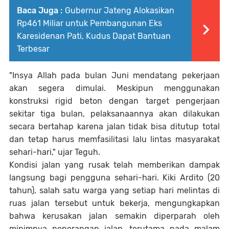
Baca Juga :
Gubernur Jateng Alokasikan
Rp461 Miliar untuk Pembangunan Eks
Karesidenan Pati, Kudus Dapat Bantuan
Terbesar
"Insya Allah pada bulan Juni mendatang pekerjaan
akan segera dimulai. Meskipun menggunakan
konstruksi rigid beton dengan target pengerjaan
sekitar tiga bulan, pelaksanaannya akan dilakukan
secara bertahap karena jalan tidak bisa ditutup total
dan tetap harus memfasilitasi lalu lintas masyarakat
sehari-hari," ujar Teguh.
Kondisi jalan yang rusak telah memberikan dampak
langsung bagi pengguna sehari-hari. Kiki Ardito (20
tahun), salah satu warga yang setiap hari melintas di
ruas jalan tersebut untuk bekerja, mengungkapkan
bahwa kerusakan jalan semakin diperparah oleh
minimnya penerangan jalan, terutama pada malam