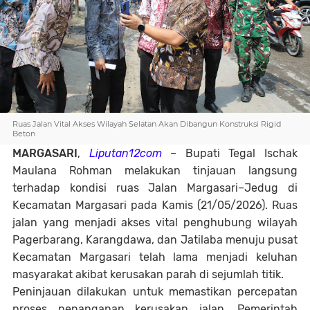
Ruas Jalan Vital Akses Wilayah Selatan Akan Dibangun Konstruksi Rigid
Beton
MARGASARI
,
Liputan12com
– Bupati Tegal Ischak
Maulana Rohman melakukan tinjauan langsung
terhadap kondisi ruas Jalan Margasari–Jedug di
Kecamatan Margasari pada Kamis (21/05/2026). Ruas
jalan yang menjadi akses vital penghubung wilayah
Pagerbarang, Karangdawa, dan Jatilaba menuju pusat
Kecamatan Margasari telah lama menjadi keluhan
masyarakat akibat kerusakan parah di sejumlah titik.
Peninjauan dilakukan untuk memastikan percepatan
proses penanganan kerusakan jalan. Pemerintah