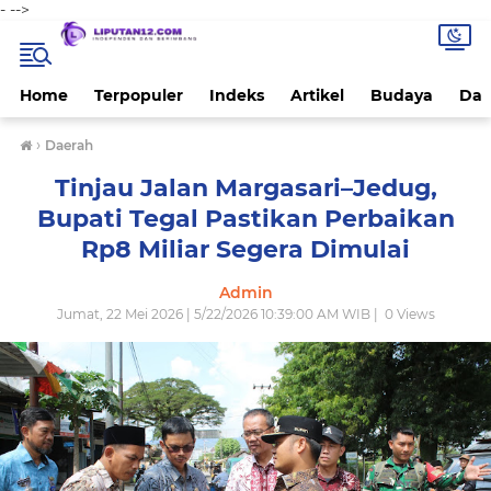
-
-->
Home
Terpopuler
Indeks
Artikel
Budaya
Dae
›
Daerah
Tinjau Jalan Margasari–Jedug,
Bupati Tegal Pastikan Perbaikan
Rp8 Miliar Segera Dimulai
Admin
Jumat, 22 Mei 2026 | 5/22/2026 10:39:00 AM WIB |
0
Views