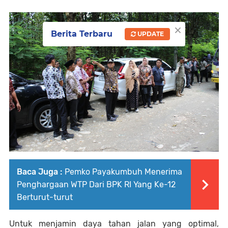
×
Berita Terbaru
UPDATE
Baca Juga :
Pemko Payakumbuh Menerima
Penghargaan WTP Dari BPK RI Yang Ke-12
Berturut-turut
Untuk menjamin daya tahan jalan yang optimal,