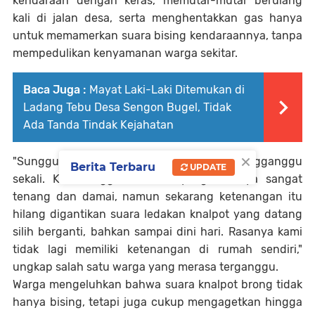
kendaraan dengan keras, memutar-mutar berulang
kali di jalan desa, serta menghentakkan gas hanya
untuk memamerkan suara bising kendaraannya, tanpa
mempedulikan kenyamanan warga sekitar.
Baca Juga :
Mayat Laki-Laki Ditemukan di
Ladang Tebu Desa Sengon Bugel, Tidak
Ada Tanda Tindak Kejahatan
×
"Sungguh sangat meresahkan dan mengganggu
Berita Terbaru
UPDATE
sekali. Kami tinggal di desa yang dulunya sangat
tenang dan damai, namun sekarang ketenangan itu
hilang digantikan suara ledakan knalpot yang datang
silih berganti, bahkan sampai dini hari. Rasanya kami
tidak lagi memiliki ketenangan di rumah sendiri,"
ungkap salah satu warga yang merasa terganggu.
Warga mengeluhkan bahwa suara knalpot brong tidak
hanya bising, tetapi juga cukup mengagetkan hingga