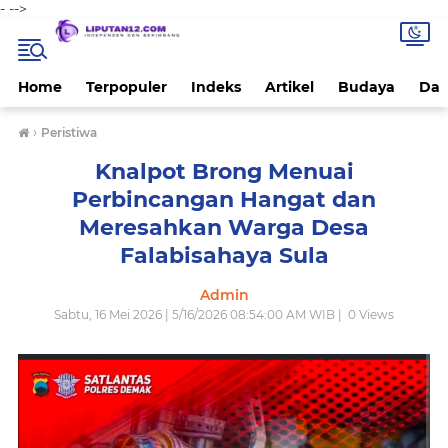
-
-->
Home
Terpopuler
Indeks
Artikel
Budaya
Dae
›
Peristiwa
Knalpot Brong Menuai
Perbincangan Hangat dan
Meresahkan Warga Desa
Falabisahaya Sula
Admin
Sabtu, 16 Mei 2026 | 5/16/2026 08:54:00 AM WIB |
0
Views