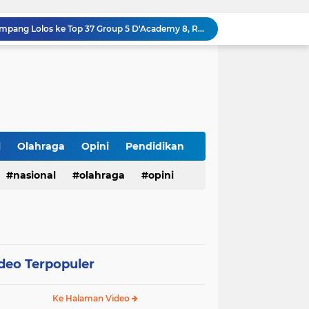
Satresnarkoba Polres Labusel Gerebek Rumah di Kota Pinang, Andre Ditangkap dengan Sabu 1,45 Gram
Lapas Narkotika Rumbai Gelar Razia Rutin Blok Hunian Guna Meningkatkan Keamanan dan Ketertiban
Lapas Pasir Pangarayan Gelar Donor Darah di RSUD Rokan Hulu, Wujud Kepedulian dalam Semarak HUT Ke-81 RI
123 Guru dan Siswa alami mual dan muntah usai santap makanan dari SPPG 5 Bandengan.
Menggali Kembali Marwah Bhuppa’ Bhabu’ Guru Rato’: Filosofi Luhur Madura di Tengah Arus Modernisasi
BMKG Peringatkan Ancaman Kekeringan dan Kebakaran Hutan-Lahan, Masyarakat Diminta Tingkatkan Kewaspadaan
HUT Ke-5 PT. Detik Surya Indonesia Berlangsung Lancar dan Profesional, Perkuat Kompetensi Wartawan
Direktur RSUD dr. Muhammad Soewandhie Surabaya Diduga Tolak Berkas Permohonan Kuasa Hukum Ahli Waris, Kasus Dugaan Kelalaian Medis Memanas
l
Olahraga
Opini
Pendidikan
LHP Desa Megu Cilik Jangan Dijadikan Formalitas !!! CIB Desak Inspektorat Bongkar Seluruh Fakta dan Hentikan Dugaan Permainan Oknum
nasional
olahraga
opini
Ari Andreansyah Asal Sampang Lolos ke Top 37 Group 5 D'Academy 8, Raih 3 Standing Ovation
deo Terpopuler
Ke Halaman Video