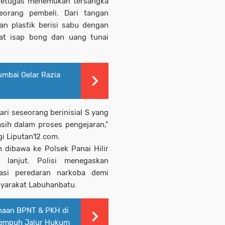
 petugas menemukan tersangka
eorang pembeli. Dari tangan
an plastik berisi sabu dengan
lat isap bong dan uang tunai
umbai Gelar Razia
i seseorang berinisial S yang
sih dalam proses pengejaran,"
i Liputan12.com.
 dibawa ke Polsek Panai Hilir
 lanjut. Polisi menegaskan
asi peredaran narkoba demi
yarakat Labuhanbatu.
aan BPNT & PKH di
Tempuh Jalur Hukum