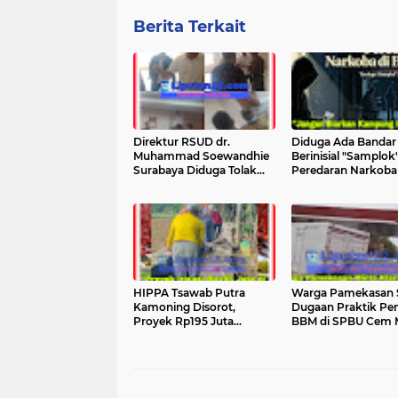
Berita Terkait
Direktur RSUD dr.
Diduga Ada Bandar
Muhammad Soewandhie
Berinisial "Samplok"
Surabaya Diduga Tolak
Peredaran Narkoba 
Berkas Permohonan
Kampung Nilon Bilah
Kuasa Hukum Ahli Waris,
Resahkan Warga
Kasus Dugaan Kelalaian
Medis Memanas
HIPPA Tsawab Putra
Warga Pamekasan S
Kamoning Disorot,
Dugaan Praktik Pen
Proyek Rp195 Juta
BBM di SPBU Cem M
Diduga Abaikan Pondasi
Minta Klarifikasi da
Pengawasan