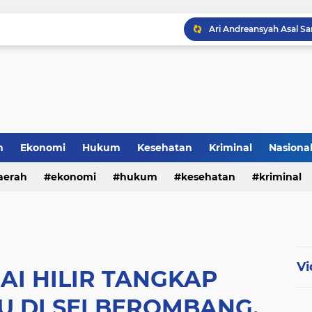
h
Ekonomi
Hukum
Kesehatan
Kriminal
Nasiona
al
aerah
ekonomi
hukum
kesehatan
kriminal
sosial
Vi
AI HILIR TANGKAP
 DI SEI BEROMBANG,