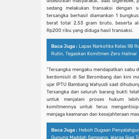
disebutkan masyarakat. Saat digerebek,
sedang melakukan transaksi dengan s
tersangka berhasil diamankan 1 bungkus
berat total 2,53 gram bruto, beserta a
Rp200 ribu yang diduga hasil transaksi.
Baca Juga :
Lapas Narkotika Kelas IIB R
Rutin, Tegaskan Komitmen Zero Halinar
"Tersangka mengaku mendapatkan sabu dar
berdomisili di Sei Berombang dan kini ma
ujar IPTU Bambang Wahyudi saat dihubung
Tersangka dan seluruh barang bukti telah
untuk menjalani proses hukum lebih
komitmennya untuk terus mengantisip
menjaga keamanan dan kesejahteraan mas
Baca Juga :
Heboh Dugaan Penyalahgun
Gunung Maddah Sampang, Warga Siap 