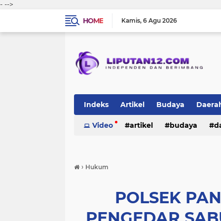
-
-->
HOME
Kamis
6 Agu 2026
Indeks
Artikel
Budaya
Daera
Peristiwa
Video
Politik
artikel
TNI-Polri
budaya
sosi
d
peristiwa
politik
tni-polri
›
Hukum
POLSEK PAN
PENGEDAR SABU