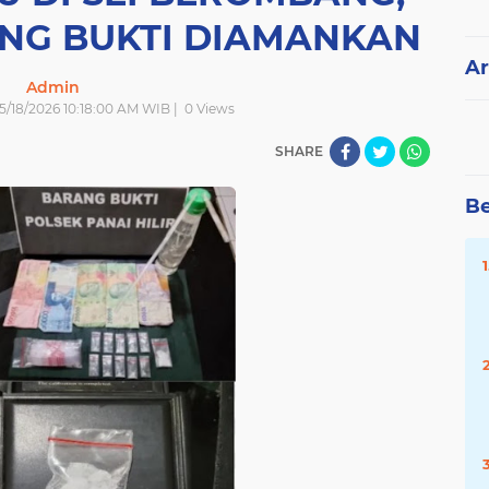
ANG BUKTI DIAMANKAN
Ar
Admin
 5/18/2026 10:18:00 AM WIB |
0
Views
SHARE
Be