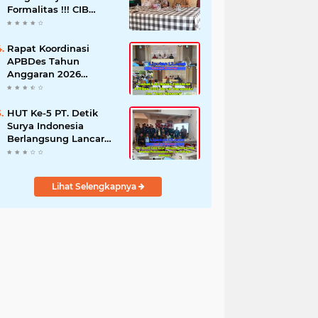
Formalitas !!! CIB
Desak Inspektorat
Bongkar Seluruh Fakta
dan Hentikan Dugaan
Rapat Koordinasi
Permainan Oknum
APBDes Tahun
Anggaran 2026
Semester II,
Kecamatan
Sokobanah Libatkan 12
HUT Ke-5 PT. Detik
Desa
Surya Indonesia
Berlangsung Lancar
dan Profesional,
Perkuat Kompetensi
Wartawan
Lihat Selengkapnya