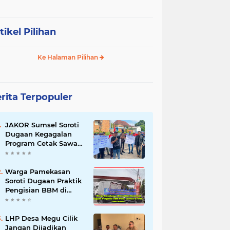
tikel Pilihan
Ke Halaman Pilihan
rita Terpopuler
JAKOR Sumsel Soroti
Dugaan Kegagalan
Program Cetak Sawah
Rp105 Miliar di Ogan
Ilir, Desak Kadis
Pertanian Mundur
Warga Pamekasan
Soroti Dugaan Praktik
Pengisian BBM di
SPBU Cem Manis,
Minta Klarifikasi dan
Pengawasan
LHP Desa Megu Cilik
Jangan Dijadikan