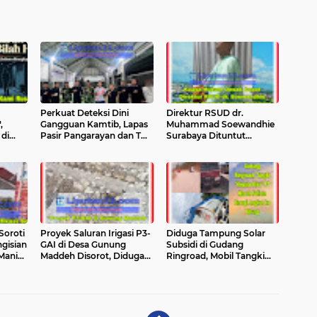
Perkuat Deteksi Dini
Direktur RSUD dr.
,
Gangguan Kamtib, Lapas
Muhammad Soewandhie
di
Pasir Pangarayan dan TNI
Surabaya Dituntut
 Hilir
Gelar Razia Gabungan,
Dipecat, Kuasa Hukum
Seluruh Hasil Tes Urine
Ahli Waris Soroti Dugaan
Negatif
Kelalaian Medis
oroti
Proyek Saluran Irigasi P3-
Diduga Tampung Solar
gisian
GAI di Desa Gunung
Subsidi di Gudang
anis,
Maddeh Disorot, Diduga
Ringroad, Mobil Tangki
n
Tanpa Papan Informasi
"Kepala Biru" Milik PT
dan Diduga Tak Sesuai
March Felicia Energi
Spesifikasi
Disebut Angkut ke Bitung