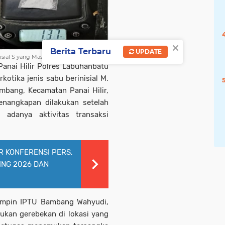
×
Berita Terbaru
UPDATE
ial S yang Masih Dikejar
anai Hilir Polres Labuhanbatu
otika jenis sabu berinisial M.
ombang, Kecamatan Panai Hilir,
enangkapan dilakukan setelah
 adanya aktivitas transaksi
R KONFERENSI PERS,
ING 2026 DAN
pimpin IPTU Bambang Wahyudi,
ukan gerebekan di lokasi yang