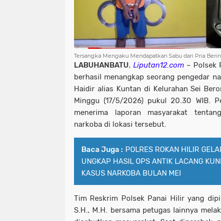
Tersangka Mengaku Mendapatkan Sabu dari Pria Berinis
LABUHANBATU
,
Liputan12.com
– Polsek P
berhasil menangkap seorang pengedar nark
Haidir alias Kuntan di Kelurahan Sei Ber
Minggu (17/5/2026) pukul 20.30 WIB. P
menerima laporan masyarakat tentang
narkoba di lokasi tersebut.
Baca Juga :
POLRES ROKAN HILIR GELA
UNGKAP HASIL OPS ANTIK LACANG KUN
KASUS NARKOBA BULAN MEI
Tim Reskrim Polsek Panai Hilir yang di
S.H., M.H. bersama petugas lainnya melak