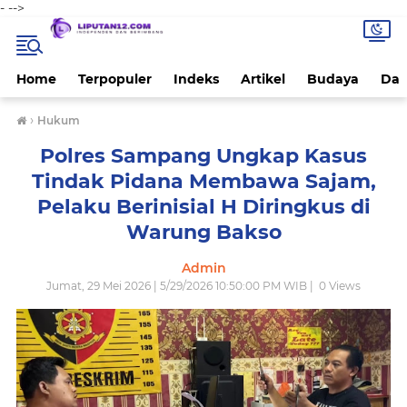
-
-->
Home
Terpopuler
Indeks
Artikel
Budaya
Dae
›
Hukum
Polres Sampang Ungkap Kasus
Tindak Pidana Membawa Sajam,
Pelaku Berinisial H Diringkus di
Warung Bakso
Admin
Jumat, 29 Mei 2026 | 5/29/2026 10:50:00 PM WIB |
0
Views