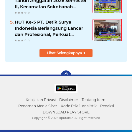
Tahun Anggaran 2026 Semester
II, Kecamatan Sokobanah
Libatkan 12 Desa
HUT Ke-5 PT. Detik Surya
Indonesia Berlangsung Lancar
dan Profesional, Perkuat
Kompetensi Wartawan
Lihat Selengkapnya
Kebijakan Privasi
Disclaimer
Tentang Kami
Pedoman Media Siber
Kode Etik Jurnalistik
Redaksi
DOWNLOAD PLAY STORE
Copyright ©
2026 liputan12. All right reserved