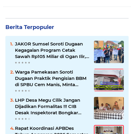
Berita Terpopuler
JAKOR Sumsel Soroti Dugaan
Kegagalan Program Cetak
Sawah Rp105 Miliar di Ogan Ilir,
Desak Kadis Pertanian Mundur
Warga Pamekasan Soroti
Dugaan Praktik Pengisian BBM
di SPBU Cem Manis, Minta
Klarifikasi dan Pengawasan
LHP Desa Megu Cilik Jangan
Dijadikan Formalitas !!! CIB
Desak Inspektorat Bongkar
Seluruh Fakta dan Hentikan
Dugaan Permainan Oknum
Rapat Koordinasi APBDes