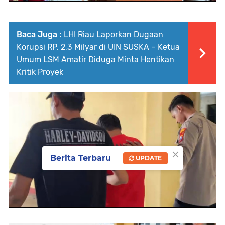
Baca Juga :
LHI Riau Laporkan Dugaan
Korupsi RP. 2,3 Milyar di UIN SUSKA – Ketua
Umum LSM Amatir Diduga Minta Hentikan
Kritik Proyek
×
Berita Terbaru
UPDATE