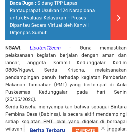
Baca Juga :
Sidang TPP Lapas
Rantauprapat Usulkan 124 Narapidana
untuk Evaluasi Kelayakan – Proses
Dipantau Secara Virtual oleh Kanwil
Ditjenpas Sumut
NGAWI
,
Liputan12com
– Guna memastikan
pelaksanaan kegiatan berjalan dengan aman dan
lancar, anggota Koramil Kedunggalar Kodim
0805/Ngawi, Serda Krischa, melaksanakan
pendampingan penuh terhadap kegiatan Pemberian
Makanan Tambahan (PMT) yang bertempat di Aula
Puskesmas Kedunggalar pada hari Senin
(25/05/2026).
Serda Krischa menyampaikan bahwa sebagai Bintara
Pembina Desa (Babinsa), ia secara aktif mendampingi
setiap kegiatan PMT lokal yang digelar di berbagai
×
wilayah dalam wewenang kerja Koramil Kedunggalar.
Berita Terbaru
UPDATE