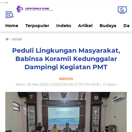
-
-->
Home
Terpopuler
Indeks
Artikel
Budaya
Dae
›
sosial
Peduli Lingkungan Masyarakat,
Babinsa Koramil Kedunggalar
Dampingi Kegiatan PMT
Admin
Senin, 25 Mei 2026 | 5/25/2026 05:27:00 PM WIB |
0
Views