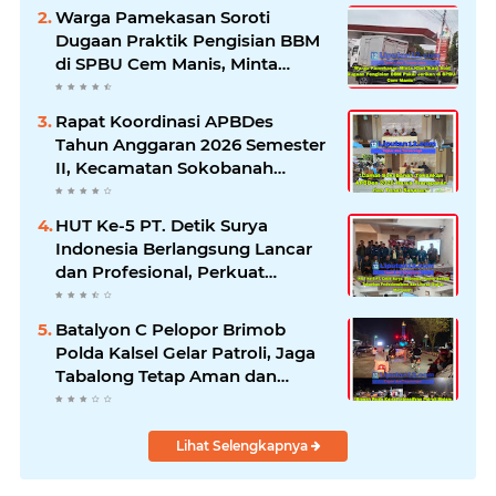
Warga Pamekasan Soroti
Dugaan Praktik Pengisian BBM
di SPBU Cem Manis, Minta
Klarifikasi dan Pengawasan
Rapat Koordinasi APBDes
Tahun Anggaran 2026 Semester
II, Kecamatan Sokobanah
Libatkan 12 Desa
HUT Ke-5 PT. Detik Surya
Indonesia Berlangsung Lancar
dan Profesional, Perkuat
Kompetensi Wartawan
Batalyon C Pelopor Brimob
Polda Kalsel Gelar Patroli, Jaga
Tabalong Tetap Aman dan
Kondusif
Lihat Selengkapnya