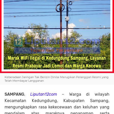
Keberadaan Jaringan Tak Berizin Dinilai Merugikan Pelanggan Resmi yang
Telah Membayar Langganan
SAMPANG
,
Liputan12com
– Warga di wilayah
Kecamatan Kedungdung, Kabupaten Sampang,
mengungkapkan rasa kekecewaan dan keluhan yang
mendalam atas maraknya penanaman serta