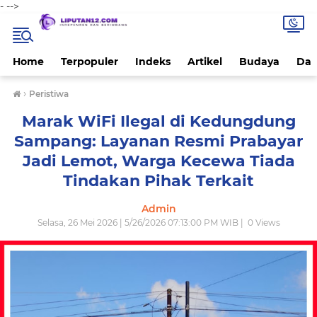
-
-->
Home
Terpopuler
Indeks
Artikel
Budaya
Dae
›
Peristiwa
Marak WiFi Ilegal di Kedungdung
Sampang: Layanan Resmi Prabayar
Jadi Lemot, Warga Kecewa Tiada
Tindakan Pihak Terkait
Admin
Selasa, 26 Mei 2026 | 5/26/2026 07:13:00 PM WIB |
0
Views