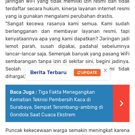
jaringan WiFi yang tidak memiliki izin resmi dan tidak
terdaftar secara hukum, kinerja layanan internet resmi
yang ia gunakan mengalami perubahan drastis.
"Sangat kecewa rasanya kami semua. Kami sudah
berlangganan dan membayar layanan resmi, tapi
kenyataannya apa yang kami dapatkan? Jaringan jadi
lemot parah, susah dipakai, padahal sebelumnya
lancar-lancar saja. Semenjak banyak yang pasang WiFi
sembarangan tanpa izin di sekitar sini, begini jadinya.
×
Seolah hak kami sebagai pelanggan resmi tidak
Berita Terbaru
UPDATE
dihargai," ungkap Nor dengan nada kesal.
Baca Juga :
Tiga Fakta Menegangkan
Kematian Teknisi Pembersih Kaca di
Surabaya, Sempat Terombang-ambing di
Gondola Saat Cuaca Ekstrem
Puncak kekecewaan warga semakin meningkat karena