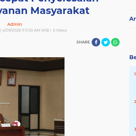
yanan Masyarakat
Ar
Admin
| 4/09/2026 11:11:00 AM WIB |
0
Views
SHARE
Be