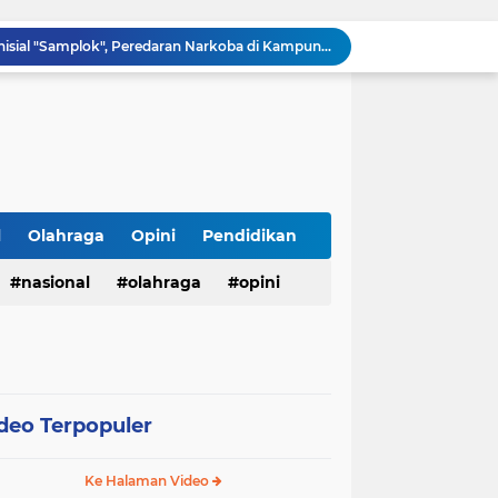
KEGIATA COFEE MORNING DAN SILATURAHMI POLSEK SADU BERSAMA MEDIA/LSM DI KECAMATAN SADU.
Perkuat Deteksi Dini Gangguan Kamtib, Lapas Pasir Pangarayan dan TNI Gelar Razia Gabungan, Seluruh Hasil Tes Urine Negatif
Direktur RSUD dr. Muhammad Soewandhie Surabaya Dituntut Dipecat, Kuasa Hukum Ahli Waris Soroti Dugaan Kelalaian Medis
Rapat Koordinasi APBDes Tahun Anggaran 2026 Semester II, Kecamatan Sokobanah Libatkan 12 Desa
Polresta Cirebon Amankan Empat Pengedar Obat Keras Terbatas Dalam Sehari
Menggali Kembali Marwah Bhuppa’ Bhabu’ Guru Rato’: Filosofi Luhur Madura di Tengah Arus Modernisasi
BMKG Peringatkan Ancaman Kekeringan dan Kebakaran Hutan-Lahan, Masyarakat Diminta Tingkatkan Kewaspadaan
HUT Ke-5 PT. Detik Surya Indonesia Berlangsung Lancar dan Profesional, Perkuat Kompetensi Wartawan
l
Olahraga
Opini
Pendidikan
Direktur RSUD dr. Muhammad Soewandhie Surabaya Diduga Tolak Berkas Permohonan Kuasa Hukum Ahli Waris, Kasus Dugaan Kelalaian Medis Memanas
nasional
olahraga
opini
Diduga Ada Bandar Berinisial "Samplok", Peredaran Narkoba di Kampung Nilon Bilah Hilir Resahkan Warga
deo Terpopuler
Ke Halaman Video