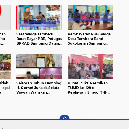
man
Saat Warga Tamberu
Pembayaran PBB warga
ita
Barat Bayar PBB, Petugas
Desa Tamberu Barat
n
BPKAD Sampang Datang
Sokobanah Sampang
 Denda
Sosialisasi & Tanggapi
Tetap Antusias, Ratusan
Bagi
Permasalahan Warga
Warga Datangi Loket
Pembayaran
sidak
Selama 7 Tahun Dampingi
Bupati Zukri Resmikan
ilegal
H. Slamet Junaidi, Sekda
TMMD ke-129 di
a
Wawan Wariskan
Pelalawan, Sinergi TNI-
Stabilitas Fiskal Kuat
Polri-Pemda Dorong
untuk Masa Depan
Percepatan
Sampang
Pembangunan Desa