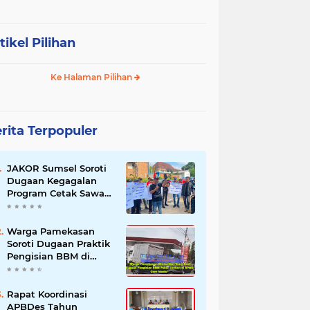
tikel Pilihan
Ke Halaman Pilihan
rita Terpopuler
JAKOR Sumsel Soroti
Dugaan Kegagalan
Program Cetak Sawah
Rp105 Miliar di Ogan
Ilir, Desak Kadis
Pertanian Mundur
Warga Pamekasan
Soroti Dugaan Praktik
Pengisian BBM di
SPBU Cem Manis,
Minta Klarifikasi dan
Pengawasan
Rapat Koordinasi
APBDes Tahun