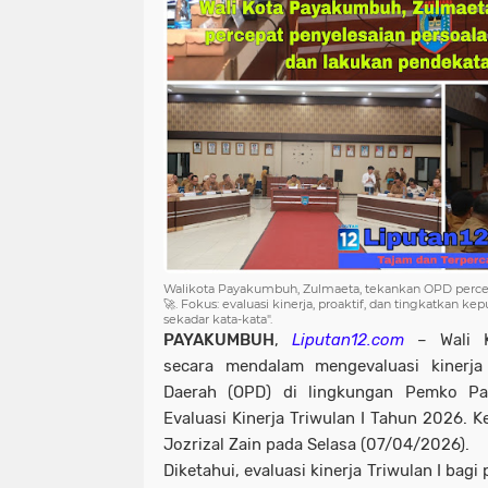
Walikota Payakumbuh, Zulmaeta, tekankan OPD percep
🚀. Fokus: evaluasi kinerja, proaktif, dan tingkatkan ke
sekadar kata-kata".
PAYAKUMBUH
,
Liputan12.com
– Wali K
secara mendalam mengevaluasi kinerja 
Daerah (OPD) di lingkungan Pemko P
Evaluasi Kinerja Triwulan I Tahun 2026. K
Jozrizal Zain pada Selasa (07/04/2026).
Diketahui, evaluasi kinerja Triwulan I bag