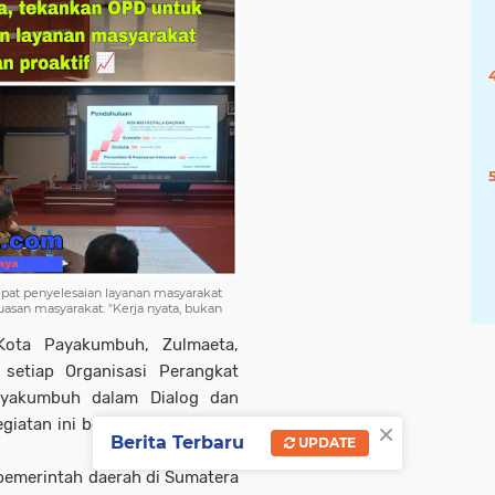
at penyelesaian layanan masyarakat
puasan masyarakat. "Kerja nyata, bukan
ota Payakumbuh, Zulmaeta,
setiap Organisasi Perangkat
ayakumbuh dalam Dialog dan
×
egiatan ini berlangsung di Aula
Berita Terbaru
UPDATE
i pemerintah daerah di Sumatera