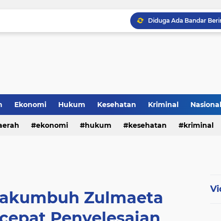
h
Ekonomi
Hukum
Kesehatan
Kriminal
Nasiona
al
aerah
ekonomi
hukum
kesehatan
kriminal
sosial
Vi
yakumbuh Zulmaeta
cepat Penyelesaian