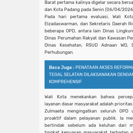
Barat pertama kalinya digelar secara be
dan Kota Padang pada Senin (06/04/2026
Pada hari pertama evaluasi, Wali Kot
Elzadaswarman, dan Sekretaris Daerah R
beberapa OPD, antara lain Dinas Lingku
Dinas Perumahan Rakyat dan Kawasan Pe
Dinas Kesehatan, RSUD Adnaan WD, D
Perhubungan.
Baca Juga :
PENATAAN AKSES REFORMA
TEGAL SELATAN DILAKSANAKAN DENGA
KOMPREHENSIF
Wali Kota menekankan bahwa percepa
layanan dasar masyarakat adalah prioritas
Zulmaeta mengingatkan seluruh OPD 
proaktif dalam pelayanan publik. Ia m
bertindak sebelum ada keluhan dari m
tingkat kepuasan masyarakat terhadap