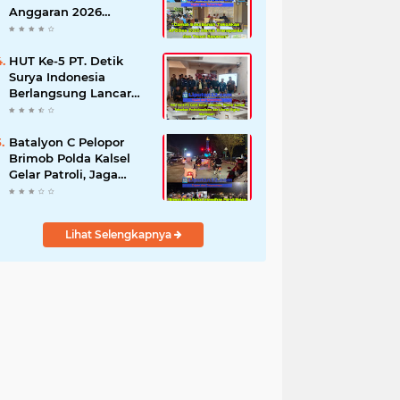
Anggaran 2026
Semester II,
Kecamatan
Sokobanah Libatkan 12
HUT Ke-5 PT. Detik
Desa
Surya Indonesia
Berlangsung Lancar
dan Profesional,
Perkuat Kompetensi
Wartawan
Batalyon C Pelopor
Brimob Polda Kalsel
Gelar Patroli, Jaga
Tabalong Tetap Aman
dan Kondusif
Lihat Selengkapnya