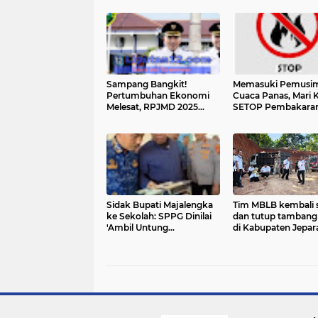
Sampang Bangkit!
Memasuki Pemusi
Pertumbuhan Ekonomi
Cuaca Panas, Mari K
Melesat, RPJMD 2025
SETOP Pembakara
Terlampaui di Era
Hutan dan Lahan –
Bermartabat Plus
Hingga Rp15 Miliar 
Pelaku
Sidak Bupati Majalengka
Tim MBLB kembali 
ke Sekolah: SPPG Dinilai
dan tutup tambang 
'Ambil Untung
di Kabupaten Jepar
Kebanyakan', Harga Menu
MBG Ditemukan di
Bawah Rp 6.500