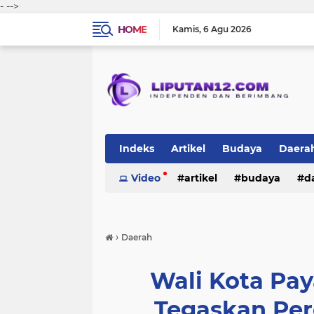
-
-->
HOME
Kamis
6 Agu 2026
Indeks
Artikel
Budaya
Daera
Peristiwa
Video
Politik
artikel
TNI-Polri
budaya
sosi
d
peristiwa
politik
tni-polri
›
Daerah
Wali Kota Pa
Tegaskan Per