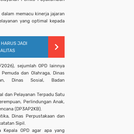
a dalam memacu kinerja jajaran
layanan yang optimal kepada
S HARUS JADI
ALITAS
4/2026), sejumlah OPD lainnya
ta Pemuda dan Olahraga, Dinas
an, Dinas Sosial, Badan
al dan Pelayanan Terpadu Satu
erempuan, Perlindungan Anak,
encana (DP3AP2KB).
tika, Dinas Perpustakaan dan
tatan Sipil.
a Kepala OPD agar apa yang