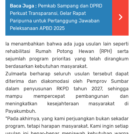
Baca Juga :
Pemkab Sampang dan DPRD
Perkuat Transparansi, Gelar Rapat
Paripurna untuk Pertanggung Jawaban
Peleksanaan APBD 2025
Ia menambahkan bahwa ada juga usulan lain seperti
rehabilitasi Rumah Potong Hewan (RPH) serta
sejumlah program prioritas yang telah dirangkum
berdasarkan kebutuhan masyarakat.
Zulmaeta berharap seluruh usulan tersebut dapat
diterima dan diakomodasi oleh Pemprov Sumbar
dalam penyusunan RKPD tahun 2027, sehingga
mampu mempercepat pembangunan dan
meningkatkan kesejahteraan masyarakat di
Payakumbuh.
"Pada akhirnya, yang kami perjuangkan bukan sekadar
program, tetapi harapan masyarakat. Kami ingin setiap
usulan ini benar-benar menjawab kebutuhan warga