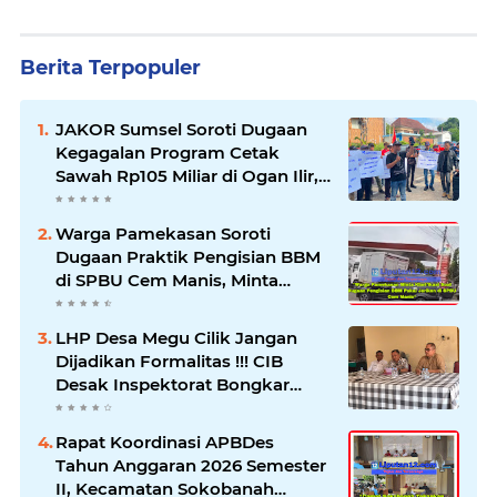
Berita Terpopuler
JAKOR Sumsel Soroti Dugaan
Kegagalan Program Cetak
Sawah Rp105 Miliar di Ogan Ilir,
Desak Kadis Pertanian Mundur
Warga Pamekasan Soroti
Dugaan Praktik Pengisian BBM
di SPBU Cem Manis, Minta
Klarifikasi dan Pengawasan
LHP Desa Megu Cilik Jangan
Dijadikan Formalitas !!! CIB
Desak Inspektorat Bongkar
Seluruh Fakta dan Hentikan
Dugaan Permainan Oknum
Rapat Koordinasi APBDes
Tahun Anggaran 2026 Semester
II, Kecamatan Sokobanah