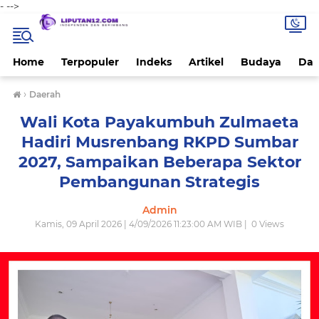
-
-->
Home
Terpopuler
Indeks
Artikel
Budaya
Dae
›
Daerah
Wali Kota Payakumbuh Zulmaeta
Hadiri Musrenbang RKPD Sumbar
2027, Sampaikan Beberapa Sektor
Pembangunan Strategis
Admin
Kamis, 09 April 2026 | 4/09/2026 11:23:00 AM WIB |
0
Views