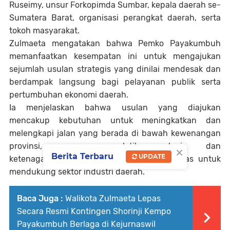
Ruseimy, unsur Forkopimda Sumbar, kepala daerah se-
Sumatera Barat, organisasi perangkat daerah, serta
tokoh masyarakat.
Zulmaeta mengatakan bahwa Pemko Payakumbuh
memanfaatkan kesempatan ini untuk mengajukan
sejumlah usulan strategis yang dinilai mendesak dan
berdampak langsung bagi pelayanan publik serta
pertumbuhan ekonomi daerah.
Ia menjelaskan bahwa usulan yang diajukan
mencakup kebutuhan untuk meningkatkan dan
melengkapi jalan yang berada di bawah kewenangan
provinsi, program pelatihan kerja dan
×
Berita Terbaru
UPDATE
ketenagakerjaan, termasuk pelatihan juru las untuk
mendukung sektor industri daerah.
Baca Juga :
Walikota Zulmaeta Lepas
Secara Resmi Kontingen Shorinji Kempo
Payakumbuh Berlaga di Kejurnaswil