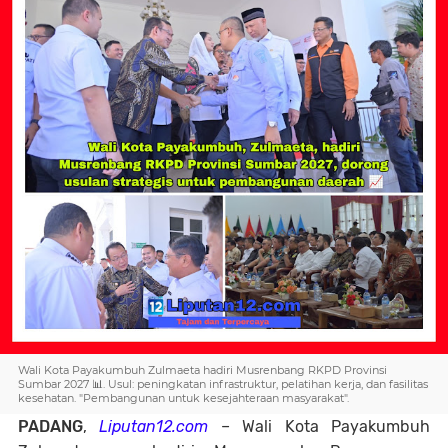
Wali Kota Payakumbuh Zulmaeta hadiri Musrenbang RKPD Provinsi
Sumbar 2027 📊. Usul: peningkatan infrastruktur, pelatihan kerja, dan fasilitas
kesehatan. "Pembangunan untuk kesejahteraan masyarakat".
PADANG
,
Liputan12.com
– Wali Kota Payakumbuh