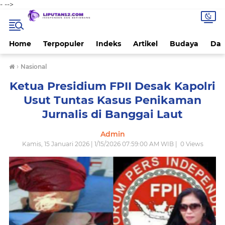
-
-->
Home
Terpopuler
Indeks
Artikel
Budaya
Dae
›
Nasional
Ketua Presidium FPII Desak Kapolri
Usut Tuntas Kasus Penikaman
Jurnalis di Banggai Laut
Admin
Kamis, 15 Januari 2026 | 1/15/2026 07:59:00 AM WIB |
0
Views