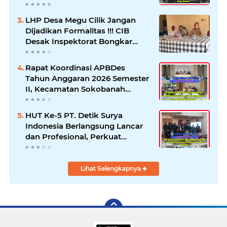
Klarifikasi dan Pengawasan
LHP Desa Megu Cilik Jangan
Dijadikan Formalitas !!! CIB
Desak Inspektorat Bongkar
Seluruh Fakta dan Hentikan
Dugaan Permainan Oknum
Rapat Koordinasi APBDes
Tahun Anggaran 2026 Semester
II, Kecamatan Sokobanah
Libatkan 12 Desa
HUT Ke-5 PT. Detik Surya
Indonesia Berlangsung Lancar
dan Profesional, Perkuat
Kompetensi Wartawan
Lihat Selengkapnya