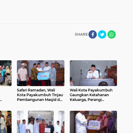
SHARE
Safari Ramadan, Wali
Wali Kota Payakumbuh
Kota Payakumbuh Tinjau
Gaungkan Ketahanan
Pembangunan Masjid dan
Keluarga, Perangi
Ingatkan Ancaman
Narkoba, dan Jaga
an
Narkoba
Kebersihan Lingkungan
judkan
Saat Safari Ramadan
 dan