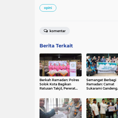
opini
komentar
Berita Terkait
Berkah Ramadan: Polres
Semangat Berbagi
Solok Kota Bagikan
Ramadan: Camat
Ratusan Takjil, Pererat
Sukarami Gandeng
Silaturahmi dan
Forum RT RW
Tingkatkan Kamtibmas di
Sukabangun Bagik
Masyarakat
Ratusan Takjil, Wu
Sinergi Pemerintah
Masyarakat