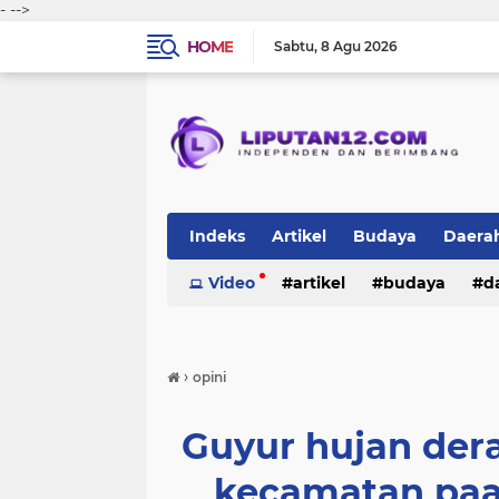
-
-->
HOME
Sabtu
8 Agu 2026
Indeks
Artikel
Budaya
Daera
Peristiwa
Video
Politik
artikel
TNI-Polri
budaya
sosi
d
peristiwa
politik
tni-polri
›
opini
Guyur hujan dera
kecamatan paa