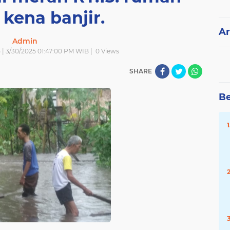
kena banjir.
Ar
Admin
 | 3/30/2025 01:47:00 PM WIB |
0
Views
SHARE
Be