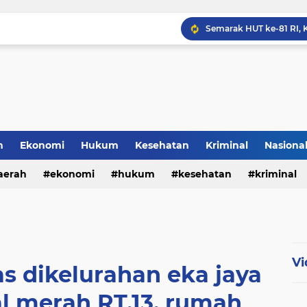
Polresta Cirebon Sita Ra
h
Ekonomi
Hukum
Kesehatan
Kriminal
Nasiona
al
aerah
ekonomi
hukum
kesehatan
kriminal
sosial
Vi
s dikelurahan eka jaya
l merah RT.13. rumah