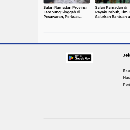
Safari Ramadan Provinsi
Safari Ramadan di
Lampung Singgah di
Payakumbuh, Tim I
Pesawaran, Perkuat
Salurkan Bantuan 
Sinergi dan Santuni
Masjid Nurul Jannah
Masyarakat di Bulan
Koto Dibaruah
Penuh Berkah
Jel
Eko
Nas
Per