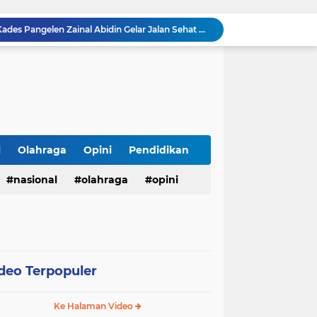
Semarak HUT ke-81 RI, Kades Pangelen Zainal Abidin Gelar Jalan Sehat Bersama Warga
Warga Kelurahan Aur Kuning Payakumbuh Krisis Air Bersih, Distribusi PDAM Sering Mati Total.
Warga Grand Talago Resah, Air PDAM Mati 2 Minggu, Kinerja PDAM Payakumbuh Disorot
Ciptakan Rasa Aman, Polsek Kalitengah Gelar Commander Wish Pagi di 3 Titik Rawan LAMONGAN
Kakanwil Ditjenpas Riau Resmi Buka Semarak HUT Ke-81 RI, Lapas Pasir Pangarayan Turunkan Tim Terbaik di Kakanwil Cup Mini Soccer
tusan Botol Miras Ilegal dalam Ops Pekat
Wujudkan Semangat Merdeka, Lapas Pasir Pangarayan Gandeng Puskesmas Rambah Layani Pemeriksaan Kesehatan Gratis
Sambut HUT ke-81 RI, Lapas Pasir Pangarayan Gelar Jumat Berkah dengan Berbagi Sembako kepada Warga Kurang Mampu
l
Olahraga
Opini
Pendidikan
APBD Gelontorkan Rp. 23 Miliar untuk DPRD Sampang, Gedung Wakil Rakyat Malah Lengang Saat Jam Kerja
nasional
olahraga
opini
Warga Labuhanbatu Desak APH Buru "Jabak", Diduga Dalangi Jaringan Sabu yang Kembali Merajalela
deo Terpopuler
Ke Halaman Video