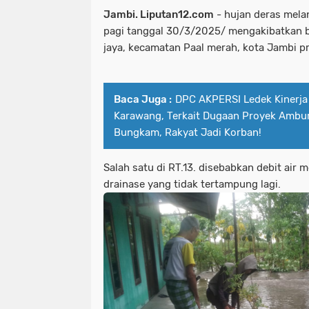
Jambi. Liputan12.com
- hujan deras mela
pagi tanggal 30/3/2025/ mengakibatkan ba
jaya, kecamatan Paal merah, kota Jambi pr
Baca Juga :
DPC AKPERSI Ledek Kinerj
Karawang, Terkait Dugaan Proyek Ambur
Bungkam, Rakyat Jadi Korban!
Salah satu di RT.13. disebabkan debit air 
drainase yang tidak tertampung lagi.