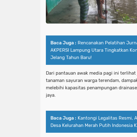
Baca Juga :
Rencanakan Pelatihan Jurna
AKPERSI Lampung Utara Tingkatkan Ko
Jelang Tahun Baru!
Dari pantauan awak media pagi ini terliha
tanaman sayuran warga terendam, dampak
melebihi kapasitas penampungan drainase 
jaya.
Baca Juga :
Kantongi Legalitas Resmi, 
Desa Kelurahan Merah Putih Indonesia 