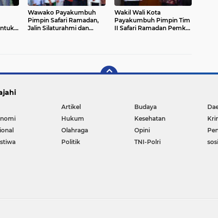
Wawako Payakumbuh
Wakil Wali Kota
Pimpin Safari Ramadan,
Payakumbuh Pimpin Tim
untuk
Jalin Silaturahmi dan
II Safari Ramadan Pemko
 Tigo
Serap Aspirasi Warga di
Payakumbuh ke Masjid Al
Masjid Ikhlas Payolansek
Mukarramah
ajahi
Artikel
Budaya
Da
nomi
Hukum
Kesehatan
Kri
ional
Olahraga
Opini
Pen
istiwa
Politik
TNI-Polri
sos
Copyright ©
2026 liputan12. All right reserved