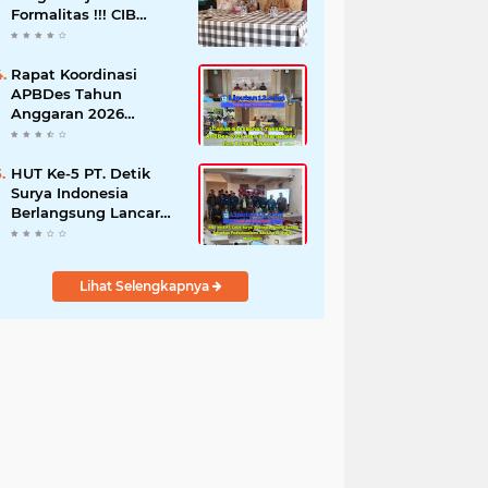
Formalitas !!! CIB
Desak Inspektorat
Bongkar Seluruh Fakta
dan Hentikan Dugaan
Rapat Koordinasi
Permainan Oknum
APBDes Tahun
Anggaran 2026
Semester II,
Kecamatan
Sokobanah Libatkan 12
HUT Ke-5 PT. Detik
Desa
Surya Indonesia
Berlangsung Lancar
dan Profesional,
Perkuat Kompetensi
Wartawan
Lihat Selengkapnya