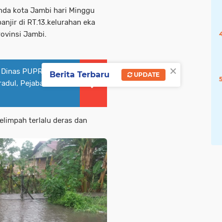
nda kota Jambi hari Minggu
njir di RT.13.kelurahan eka
ovinsi Jambi.
×
a Dinas PUPR
Berita Terbaru
UPDATE
adul, Pejabat
melimpah terlalu deras dan