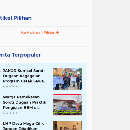
tikel Pilihan
Ke Halaman Pilihan
rita Terpopuler
JAKOR Sumsel Soroti
Dugaan Kegagalan
Program Cetak Sawah
Rp105 Miliar di Ogan
Ilir, Desak Kadis
Pertanian Mundur
Warga Pamekasan
Soroti Dugaan Praktik
Pengisian BBM di
SPBU Cem Manis,
Minta Klarifikasi dan
Pengawasan
LHP Desa Megu Cilik
Jangan Dijadikan