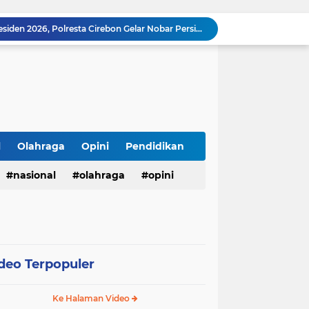
Ringkus Satu Orang Tersangka, Satresnarkoba Polres Payakumbuh Amankan Satu Paket Sabu
Walikota Zulmaeta Melantik Pengurus Baru KONI Kota Payakumbuh Masa Bakti 2026-2030
Walikota Payakumbuh Bersama BPIP Dan Anggota Komisi XIII DPR RI Arizal Aziz Gelar Sosialisasi Empat Pilar MPR RI.
Pemko Payakumbuh Luncurkan Inovasi "GEMPITA BERSAMA" Guna Mendorong Pemanfaatan Pekarangan Sebagai Sumber Pangan Keluarga
LSM TOPAN RI Resmi Adukan Temuan Proyek Drainase Tenggumung Wetan ke Ditkrimsus Polda Jatim dan Kejati Jatim
Semarak HUT ke-81 RI, Lapas Kuningan Gelar Fun Walk, Donor Darah, Pemeriksaan Kesehatan hingga Bakti Sosial
Innalillahi, Cak Sholeh Pengacara "No Viral No Justice" Berpulang, Jenazah Akan Dimakamkan di Ponpes Singa Putih Pasuruan
Operasional SPPG 5 Bandengan berhenti sementara usai menu MBG di duga sebabkan keracunan bagaimana dengan air limbah SPPG 3 Bawu yang di duga cemari sumur warga.
l
Olahraga
Opini
Pendidikan
Gerhana Matahari Total 12 Agustus 2026: Fenomena Langka, Apakah Bisa Dilihat dari Indonesia?
nasional
olahraga
opini
Meriahkan Final Piala Presiden 2026, Polresta Cirebon Gelar Nobar Persib vs Persebaya dan Bagi-Bagi Motor Listrik
deo Terpopuler
Ke Halaman Video