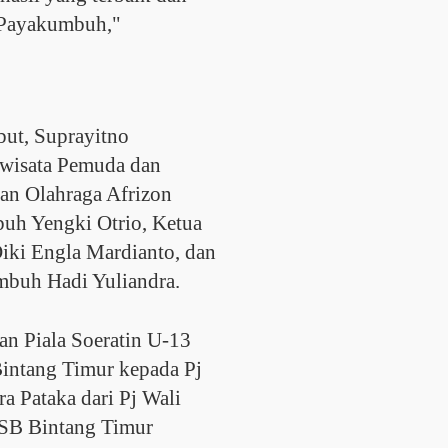
 Payakumbuh,"
but, Suprayitno
iwisata Pemuda dan
an Olahraga Afrizon
uh Yengki Otrio, Ketua
i Engla Mardianto, dan
buh Hadi Yuliandra.
an Piala Soeratin U-13
Bintang Timur kepada Pj
 Pataka dari Pj Wali
SB Bintang Timur