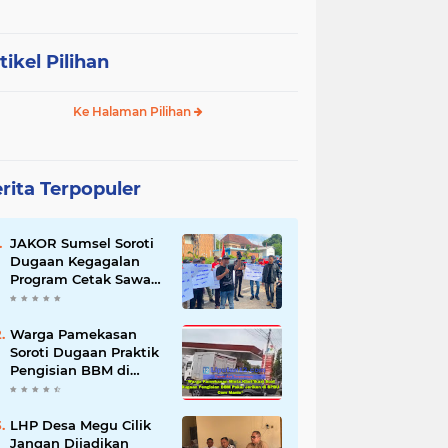
tikel Pilihan
Ke Halaman Pilihan
rita Terpopuler
JAKOR Sumsel Soroti
Dugaan Kegagalan
Program Cetak Sawah
Rp105 Miliar di Ogan
Ilir, Desak Kadis
Pertanian Mundur
Warga Pamekasan
Soroti Dugaan Praktik
Pengisian BBM di
SPBU Cem Manis,
Minta Klarifikasi dan
Pengawasan
LHP Desa Megu Cilik
Jangan Dijadikan