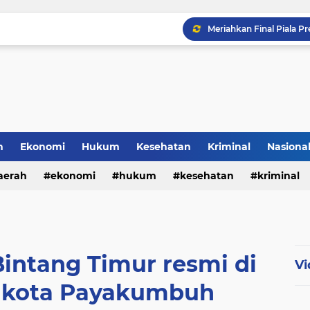
h
Ekonomi
Hukum
Kesehatan
Kriminal
Nasiona
al
aerah
ekonomi
hukum
kesehatan
kriminal
sosial
intang Timur resmi di
Vi
likota Payakumbuh