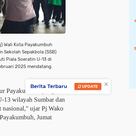
j) Wali Kota Payakumbuh
n Sekolah Sepakbola (SSB)
 Piala Soeratin U-13 di
ebruari 2025 mendatang.
×
Berita Terbaru
UPDATE
mur Payakumbuh yang
n U-13 wilayah Sumbar dan
 nasional," ujar Pj Wako
a Payakumbuh, Jumat