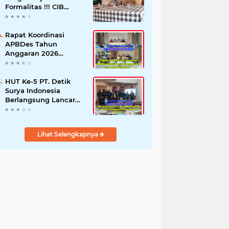
Formalitas !!! CIB
Desak Inspektorat
Bongkar Seluruh Fakta
dan Hentikan Dugaan
Rapat Koordinasi
Permainan Oknum
APBDes Tahun
Anggaran 2026
Semester II,
Kecamatan
Sokobanah Libatkan 12
HUT Ke-5 PT. Detik
Desa
Surya Indonesia
Berlangsung Lancar
dan Profesional,
Perkuat Kompetensi
Wartawan
Lihat Selengkapnya