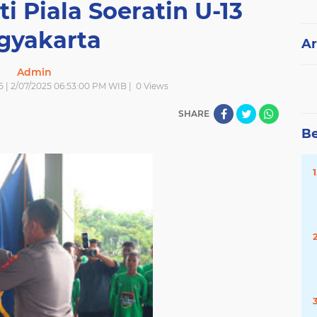
i Piala Soeratin U-13
gyakarta
Ar
Admin
5 | 2/07/2025 06:53:00 PM WIB |
0
Views
SHARE
Be