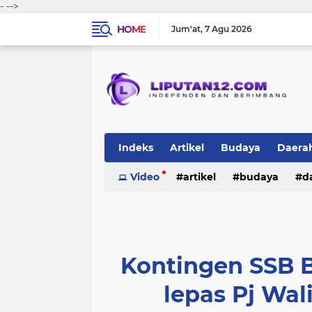
-
-->
HOME
Jum'at
7 Agu 2026
Indeks
Artikel
Budaya
Daera
Peristiwa
Video
Politik
artikel
TNI-Polri
budaya
sosi
d
peristiwa
politik
tni-polri
Kontingen SSB B
lepas Pj Wa