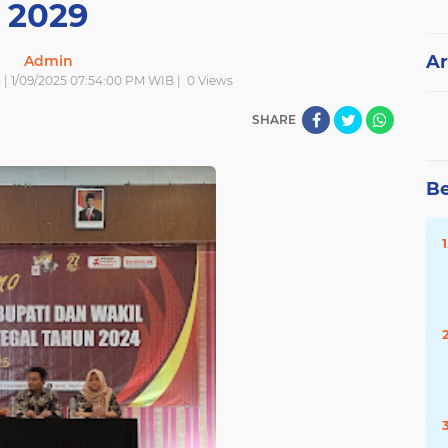
2029
Ar
Admin
 | 1/09/2025 07:54:00 PM WIB |
0
Views
SHARE
Be