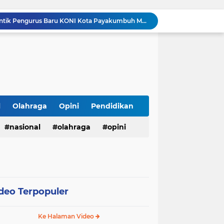
Walikota Zulmaeta Melantik Pengurus Baru KONI Kota Payakumbuh Masa Bakti 2026-2030
Walikota Payakumbuh Bersama BPIP Dan Anggota Komisi XIII DPR RI Arizal Aziz Gelar Sosialisasi Empat Pilar MPR RI.
Pemko Payakumbuh Luncurkan Inovasi "GEMPITA BERSAMA" Guna Mendorong Pemanfaatan Pekarangan Sebagai Sumber Pangan Keluarga
LSM TOPAN RI Resmi Adukan Temuan Proyek Drainase Tenggumung Wetan ke Ditkrimsus Polda Jatim dan Kejati Jatim
Revitalisasi SD Negeri Banjarejo: Bangun Lima Ruang Kelas dan Ruang Administrasi, Hadirkan Harapan Baru bagi Siswa
Kasubag TU Lapas Pasir Pangarayan Wakili Kalapas Hadiri Bulan Bakti Pramuka 2026 Tingkat Kabupaten Rokan Hulu
LHP Desa Megu Cilik Jangan Dijadikan Formalitas !!! CIB Desak Inspektorat Bongkar Seluruh Fakta dan Hentikan Dugaan Permainan Oknum
Ari Andreansyah Asal Sampang Lolos ke Top 37 Group 5 D'Academy 8, Raih 3 Standing Ovation
l
Olahraga
Opini
Pendidikan
Satresnarkoba Polres Labusel Gerebek Rumah di Kota Pinang, Andre Ditangkap dengan Sabu 1,45 Gram
nasional
olahraga
opini
Ringkus Satu Orang Tersangka, Satresnarkoba Polres Payakumbuh Amankan Satu Paket Sabu
deo Terpopuler
Ke Halaman Video