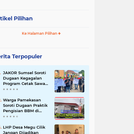
tikel Pilihan
Ke Halaman Pilihan
rita Terpopuler
JAKOR Sumsel Soroti
Dugaan Kegagalan
Program Cetak Sawah
Rp105 Miliar di Ogan
Ilir, Desak Kadis
Pertanian Mundur
Warga Pamekasan
Soroti Dugaan Praktik
Pengisian BBM di
SPBU Cem Manis,
Minta Klarifikasi dan
Pengawasan
LHP Desa Megu Cilik
Jangan Dijadikan