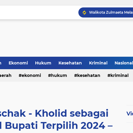
h
Ekonomi
Hukum
Kesehatan
Kriminal
Nasiona
al
aerah
ekonomi
hukum
kesehatan
kriminal
sosial
chak - Kholid sebagai
Vi
 Bupati Terpilih 2024 –