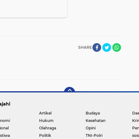
SHARE
ajahi
Artikel
Budaya
Da
nomi
Hukum
Kesehatan
Kri
ional
Olahraga
Opini
Pen
istiwa
Politik
TNI-Polri
sos