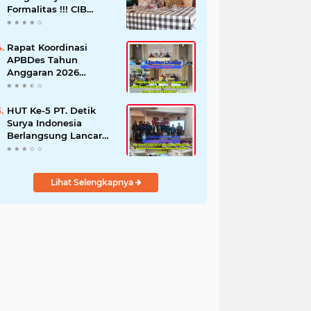
Formalitas !!! CIB
Desak Inspektorat
Bongkar Seluruh Fakta
dan Hentikan Dugaan
Rapat Koordinasi
Permainan Oknum
APBDes Tahun
Anggaran 2026
Semester II,
Kecamatan
Sokobanah Libatkan 12
HUT Ke-5 PT. Detik
Desa
Surya Indonesia
Berlangsung Lancar
dan Profesional,
Perkuat Kompetensi
Wartawan
Lihat Selengkapnya