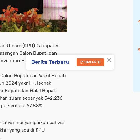
ihan Umum (KPU) Kabupaten
asangan Calon Bupati dan
×
onvention Hall Hotel Grand
Berita Terbaru
UPDATE
 Calon Bupati dan Wakil Bupati
un 2024 yakni H. Ischak
 Bupati dan Wakil Bupati
ehan suara sebanyak 542.236
n persentase 67,88%.
 Pratiwi menyampaikan bahwa
akhir yang ada di KPU
.