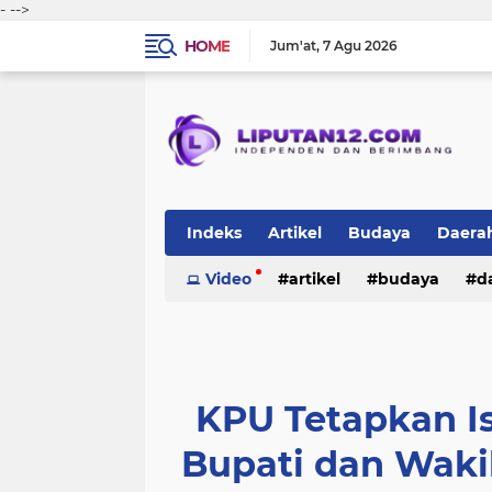
-
-->
HOME
Jum'at
7 Agu 2026
Indeks
Artikel
Budaya
Daera
Peristiwa
Video
Politik
artikel
TNI-Polri
budaya
sosi
d
peristiwa
politik
tni-polri
KPU Tetapkan Is
Bupati dan Wakil