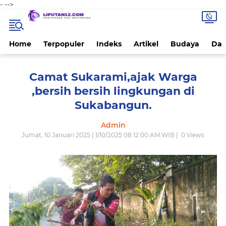
-
-->
Home
Terpopuler
Indeks
Artikel
Budaya
Dae
Camat Sukarami,ajak Warga
,bersih bersih lingkungan di
Sukabangun.
Admin
Jumat, 10 Januari 2025 | 1/10/2025 08:12:00 AM WIB |
0
Views