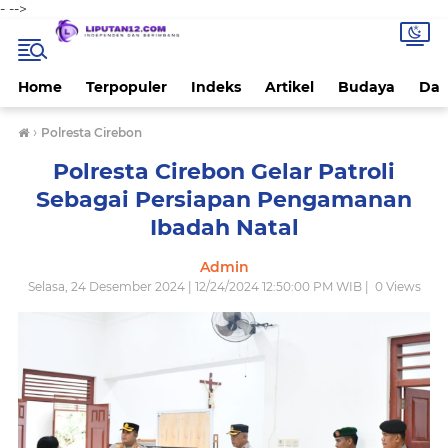
-
-->
Home
Terpopuler
Indeks
Artikel
Budaya
Dae
›
Polresta Cirebon
Polresta Cirebon Gelar Patroli
Sebagai Persiapan Pengamanan
Ibadah Natal
Admin
Selasa, 24 Desember 2024 | 12/24/2024 12:50:00 PM WIB |
0
Views