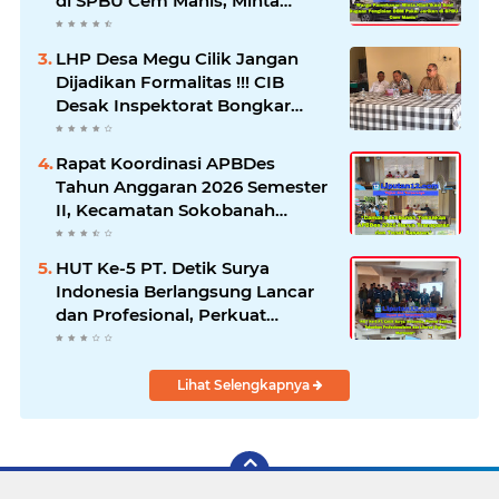
di SPBU Cem Manis, Minta
Klarifikasi dan Pengawasan
LHP Desa Megu Cilik Jangan
Dijadikan Formalitas !!! CIB
Desak Inspektorat Bongkar
Seluruh Fakta dan Hentikan
Dugaan Permainan Oknum
Rapat Koordinasi APBDes
Tahun Anggaran 2026 Semester
II, Kecamatan Sokobanah
Libatkan 12 Desa
HUT Ke-5 PT. Detik Surya
Indonesia Berlangsung Lancar
dan Profesional, Perkuat
Kompetensi Wartawan
Lihat Selengkapnya