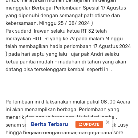
untuk merayakan momen bersejarah ini dengan
menggelar Berbagai Perlombaan Spesial 17 Agustus
yang dipenuhi dengan semangat patriotisme dan
kebersamaan. Minggu 25 / 08/ 2024 )
Pak sudardi Irawan selaku ketua RT 32 telah
merayakan HUT .RI yang ke 79 pada malam Minggu
telah membagikan hadia perlombaan 17 Agustus 2024
) pada hari saptu yang lalu : ujar pak Andri selaku
ketua panitia mudah - mudahan di tahun yang akan
datang bisa terselenggara kembali seperti ini .
Perlombaan ini dilaksanakan mulai pukul 08 .00 Acara
ini akan menampilkan berbagai Perlombaan yang
menarik dan penuh keceriaan, Mulai dari lomba ,
×
Berita Terbaru
senam sehat ibu - ibu ,Yang dipimpin oleh mbak Lusy
UPDATE
hingga berjalan dengan lancar, dan juga pada sore