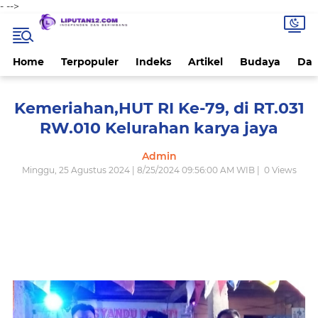
-
-->
Home
Terpopuler
Indeks
Artikel
Budaya
Dae
Kemeriahan,HUT RI Ke-79, di RT.031
RW.010 Kelurahan karya jaya
Admin
Minggu, 25 Agustus 2024 | 8/25/2024 09:56:00 AM WIB |
0
Views