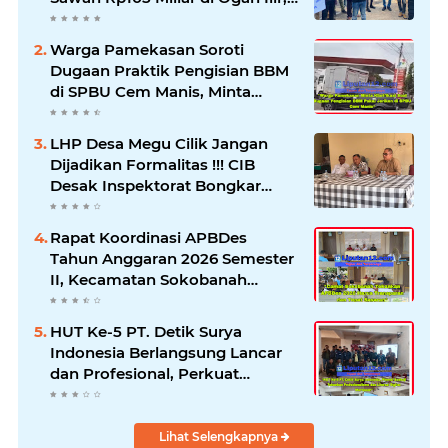
Desak Kadis Pertanian Mundur
Warga Pamekasan Soroti
Dugaan Praktik Pengisian BBM
di SPBU Cem Manis, Minta
Klarifikasi dan Pengawasan
LHP Desa Megu Cilik Jangan
Dijadikan Formalitas !!! CIB
Desak Inspektorat Bongkar
Seluruh Fakta dan Hentikan
Dugaan Permainan Oknum
Rapat Koordinasi APBDes
Tahun Anggaran 2026 Semester
II, Kecamatan Sokobanah
Libatkan 12 Desa
HUT Ke-5 PT. Detik Surya
Indonesia Berlangsung Lancar
dan Profesional, Perkuat
Kompetensi Wartawan
Lihat Selengkapnya